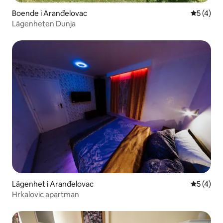
Boende i Aranđelovac
5 av 5 i 
5 (4)
Lägenheten Dunja
Lägenhet i Aranđelovac
5 av 5 i 
5 (4)
Hrkalovic apartman