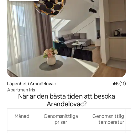
Lägenhet i Aranđelovac
5 av 5 i 
5 (11)
Apartman Iris
När är den bästa tiden att besöka
Aranđelovac?
Månad
Genomsnittliga
Genomsnittlig
priser
temperatur