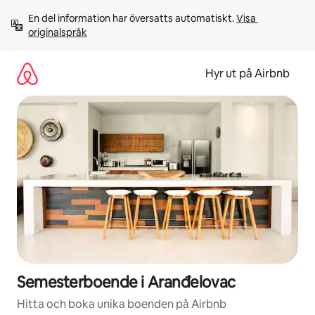
Hoppa
En del information har översatts automatiskt. 
Visa 
till
originalspråk
innehåll
Hyr ut på Airbnb
Semesterboende i Aranđelovac
Hitta och boka unika boenden på Airbnb