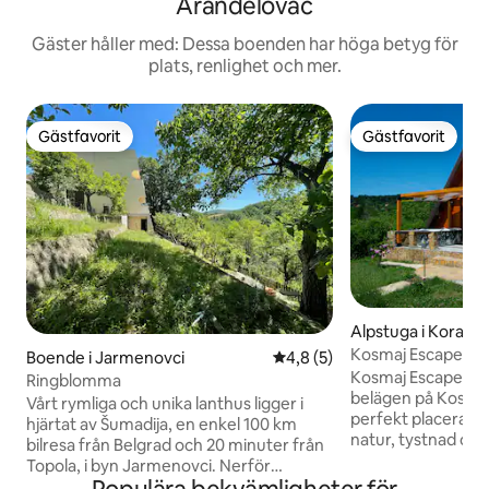
Aranđelovac
Gäster håller med: Dessa boenden har höga betyg för
plats, renlighet och mer.
Gästfavorit
Gästfavorit
Gästfavorit
Gästfavorit
Alpstuga i Koracic
Kosmaj Escape - F
Boende i Jarmenovci
4,8 av 5 i genomsnittligt b
4,8 (5)
privat jacuzzi
Kosmaj Escape — 
Ringblomma
belägen på Kosmajs
Vårt rymliga och unika lanthus ligger i
perfekt placerad f
hjärtat av Šumadija, en enkel 100 km
natur, tystnad oc
bilresa från Belgrad och 20 minuter från
utsikt.Landmärken
Topola, i byn Jarmenovci. Nerför
monumentet – 4 km
sluttningen av Rudnik-berget, för dig