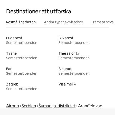
Destinationer att utforska
Resmål i närheten
Andra typer av vistelser
Främsta sevär
Budapest
Bukarest
Semesterboenden
Semesterboenden
Tiranë
Thessaloníki
Semesterboenden
Semesterboenden
Bari
Belgrad
Semesterboenden
Semesterboenden
Zagreb
Visa mer
Semesterboenden
Airbnb
Serbien
Šumadija-distriktet
Aranđelovac