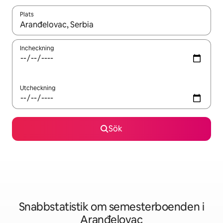
Plats
När resultaten är tillgängliga kan du navigera med upp- och ned
Incheckning
Utcheckning
Sök
Snabbstatistik om semesterboenden i
Aranđelovac