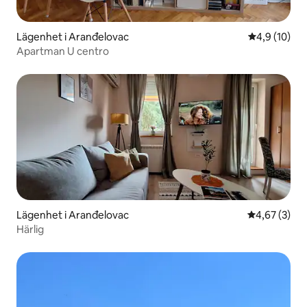
Lägenhet i Aranđelovac
4,9 av 5 i g
4,9 (10)
Apartman U centro
Lägenhet i Aranđelovac
4,67 av 5 i 
4,67 (3)
Härlig