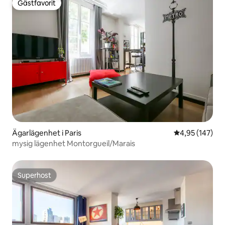
Gästfavorit
Gästfavorit
Ägarlägenhet i Paris
4,95 av 5 i ge
4,95 (147)
mysig lägenhet Montorgueil/Marais
Superhost
Superhost