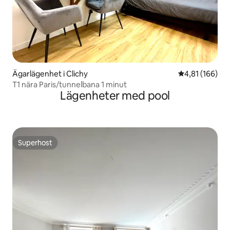
Ägarlägenhet i Clichy
4,81 av 5 i ge
4,81 (166)
T1 nära Paris/tunnelbana 1 minut
Lägenheter med pool
Superhost
Superhost