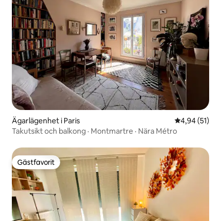
Ägarlägenhet i Paris
4,94 av 5 i g
4,94 (51)
Takutsikt och balkong · Montmartre · Nära Métro
Gästfavorit
Gästfavorit