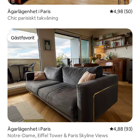
Ägarlägenhet i Paris
4,98 av 5 i g
4,98 (50)
Chic parisiskt takvåning
Gästfavorit
Gästfavorit
Ägarlägenhet i Paris
4,88 av 5 i g
4,88 (93)
Notre-Dame, Eiffel Tower & Paris Skyline Views