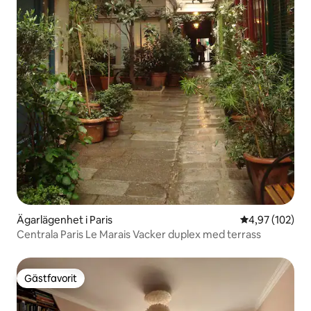
Ägarlägenhet i Paris
4,97 av 5 i ge
4,97 (102)
Centrala Paris Le Marais Vacker duplex med terrass
Gästfavorit
Gästfavorit