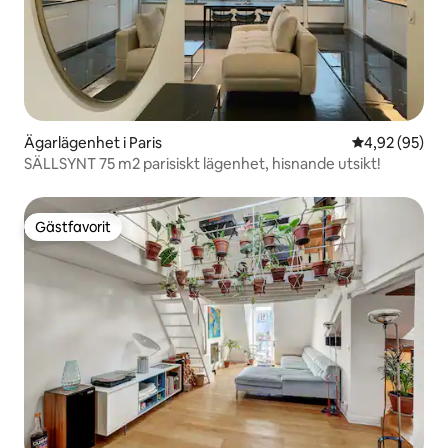
Ägarlägenhet i Paris
4,92 av 5 i g
4,92 (95)
SÄLLSYNT 75 m2 parisiskt lägenhet, hisnande utsikt!
Gästfavorit
Gästfavorit