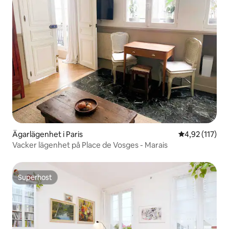
Ägarlägenhet i Paris
4,92 av 5 i ge
4,92 (117)
Vacker lägenhet på Place de Vosges - Marais
Superhost
Superhost