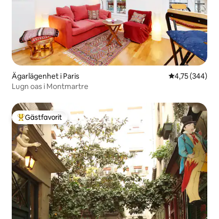
Ägarlägenhet i Paris
4,75 av 5 i ge
4,75 (344)
Lugn oas i Montmartre
Gästfavorit
Populär gästfavorit