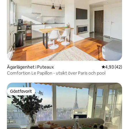
Ägarlägenhet i Puteaux
4,93 av 5 i g
4,93 (42)
Comfortion Le Papillon - utsikt över Paris och pool
Gästfavorit
Gästfavorit