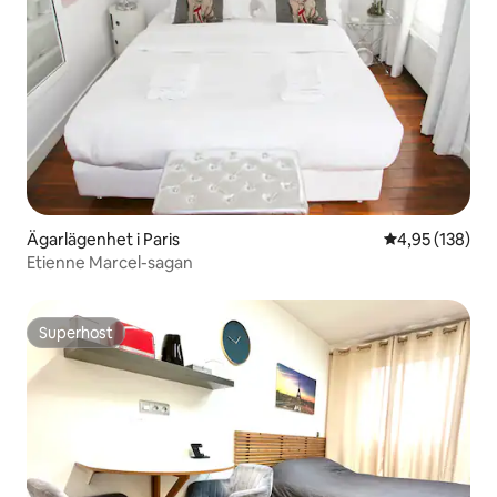
Ägarlägenhet i Paris
4,95 av 5 i ge
4,95 (138)
Etienne Marcel-sagan
Superhost
Superhost