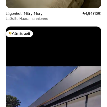
Lägenhet i Mitry-Mory
4,94 av 5 i ge
4,94 (109)
La Suite Haussmannienne
Gästfavorit
Populär gästfavorit