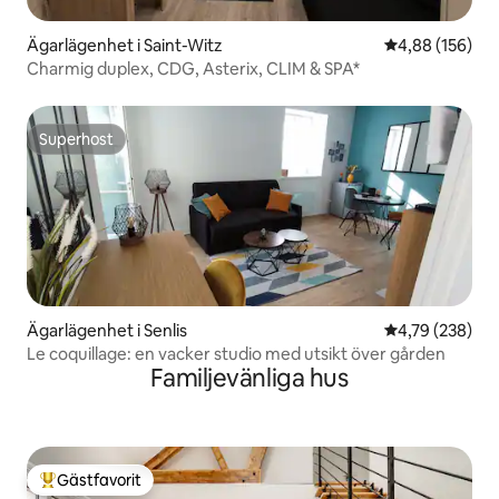
Ägarlägenhet i Saint-Witz
4,88 av 5 i ge
4,88 (156)
Charmig duplex, CDG, Asterix, CLIM & SPA*
Superhost
Superhost
Ägarlägenhet i Senlis
4,79 av 5 i ge
4,79 (238)
Le coquillage: en vacker studio med utsikt över gården
Familjevänliga hus
Gästfavorit
Populär gästfavorit