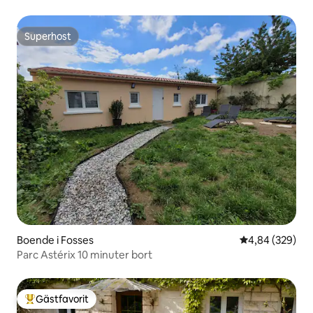
Superhost
Superhost
Boende i Fosses
4,84 av 5 i ge
4,84 (329)
Parc Astérix 10 minuter bort
Gästfavorit
Populär gästfavorit