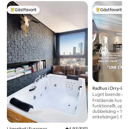
Gästfavorit
Gästfavorit
Populär gästfavorit
Populär gästfavor
Radhus i Orry-la-Vi
Lugnt boende med 
nära Roissy Astérix
Fristående hus, l
funktionellt, upp ti
dubbelsäng + 1 bä
enkelsängar). Perf
resor, utbildning e
Roissy CDG på 22 m
Lägenhet i Suresnes
4,93 av 5 i genomsnittligt bet
4,93 (510)