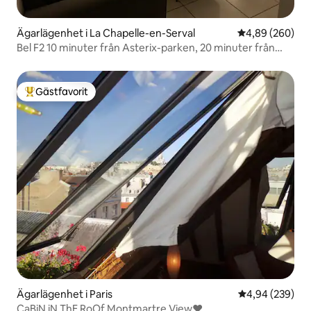
Ägarlägenhet i La Chapelle-en-Serval
4,89 av 5 i ge
4,89 (260)
Bel F2 10 minuter från Asterix-parken, 20 minuter från
Roissy cdg
Gästfavorit
Populär gästfavorit
Ägarlägenhet i Paris
4,94 av 5 i ge
4,94 (239)
CaBiN iN ThE RoOf Montmartre View♥