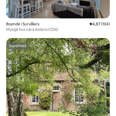
Boende i Survilliers
4,87 av 5 i ge
4,87 (104)
Mysigt hus nära Astérix/CDG
Superhost
Superhost