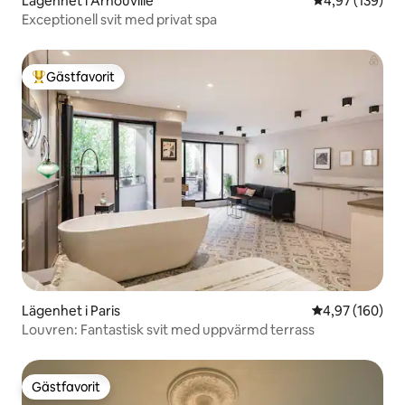
Lägenhet i Arnouville
4,97 av 5 i ge
4,97 (139)
Exceptionell svit med privat spa
Gästfavorit
Populär gästfavorit
Lägenhet i Paris
4,97 av 5 i ge
4,97 (160)
Louvren: Fantastisk svit med uppvärmd terrass
Gästfavorit
Gästfavorit