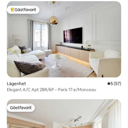
Gästfavorit
Populär gästfavorit
Lägenhet
5 av 5 i g
5 (57)
Elegant A/C Apt 2BR/6P – Paris 17:e/Monceau
Gästfavorit
Gästfavorit