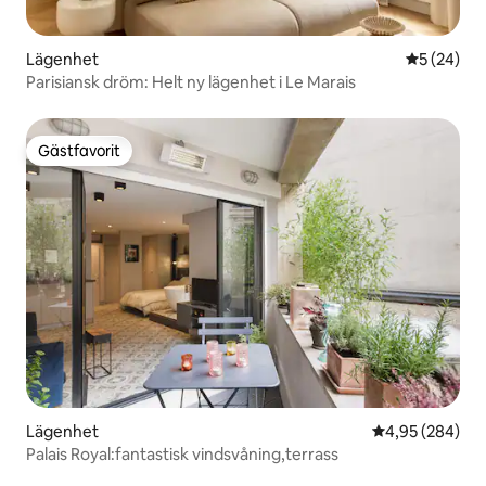
Lägenhet
5 av 5 i g
5 (24)
Parisiansk dröm: Helt ny lägenhet i Le Marais
Gästfavorit
Gästfavorit
Lägenhet
4,95 av 5 i ge
4,95 (284)
Palais Royal:fantastisk vindsvåning,terrass