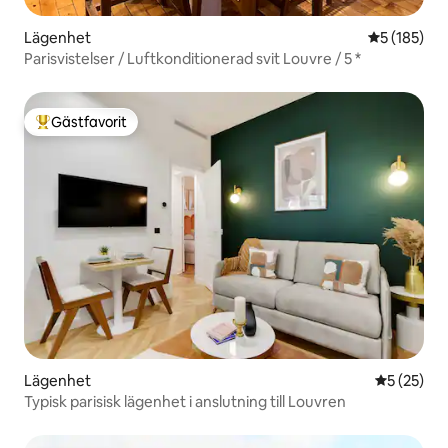
Lägenhet
5 av 5 i ge
5 (185)
Parisvistelser / Luftkonditionerad svit Louvre / 5 *
Gästfavorit
Populär gästfavorit
Lägenhet
5 av 5 i g
5 (25)
Typisk parisisk lägenhet i anslutning till Louvren