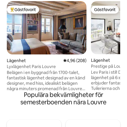
Gästfavorit
Gästfavorit
Populär gästfavorit
Gästfavorit
Lägenhet
Lägenhet
4,96 av 5 i genomsnittligt bety
4,96 (208)
Prestige på Louvre
Lyxlägenhet Paris Louvre
Lev Paris i stil! D
Belägen i en byggnad från 1700-talet,
lägenhet på 6:e v
fantastisk lägenhet designad av en känd
erbjuder fantastis
designer, med hiss, idealiskt belägen
Tuilerierna och Lo
några minuters promenad från Louvren
Populära bekvämligheter för
att bo och utforska 
och Opéra Garnier. Inrett i en elegant
med kollektivtrafik. Njut av modern l
stil, hög komfort i en varm, ljus, lugn och
semesterboenden nära Louvre
TV, fiber-Wi-Fi, lu
luftkonditionerad atmosfär med fullt
tvättmaskin/torkt
utrustat kök, badrum med regndusch,
och ångugn. Rymmer bekvämt 4 gäster,
badrockar, tofflor och en unik öppen
med hopfällbar sä
utsikt. Gratis höghastighets Wi-Fi. Detta
begäran. Personli
är Paris som du alltid har föreställt dig