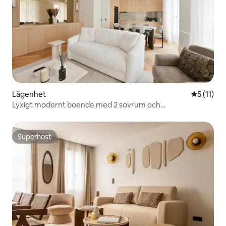
Lägenhet
5 av 5 i 
5 (11)
Lyxigt modernt boende med 2 sovrum och
luftkonditionering i Marais – några steg från tunnelbanan
Superhost
Superhost