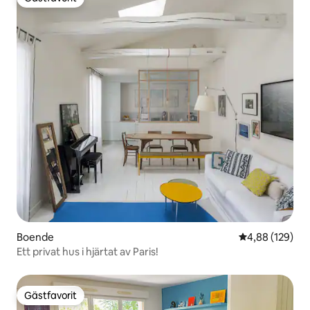
Gästfavorit
Boende
4,88 av 5 i ge
4,88 (129)
Ett privat hus i hjärtat av Paris!
Gästfavorit
Gästfavorit