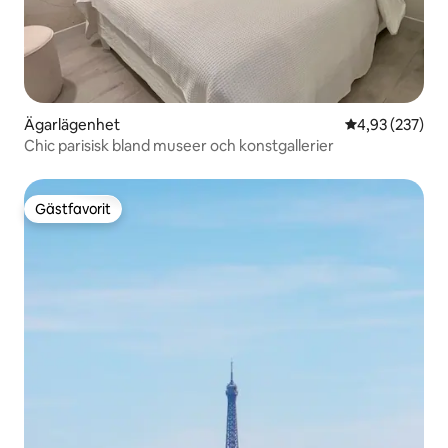
Ägarlägenhet
4,93 av 5 i ge
4,93 (237)
Chic parisisk bland museer och konstgallerier
Gästfavorit
Gästfavorit