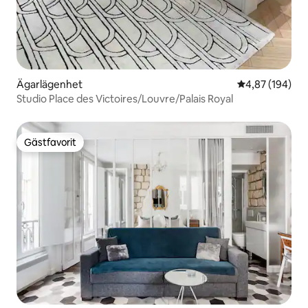
Ägarlägenhet
4,87 av 5 i ge
4,87 (194)
Studio Place des Victoires/Louvre/Palais Royal
Gästfavorit
Gästfavorit