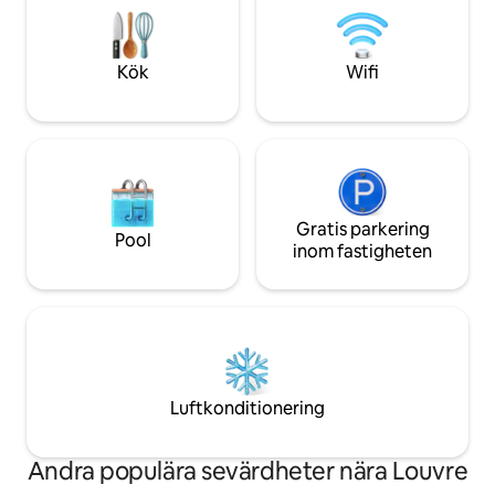
oförglömlig vistelse. Rökfr
det. En vistelse av hotellkvalitet i ett
parisisk pärla – bo
själfullt parisiskt hem.
Kök
Wifi
Gratis parkering
Pool
inom fastigheten
Luftkonditionering
Andra populära sevärdheter nära Louvre