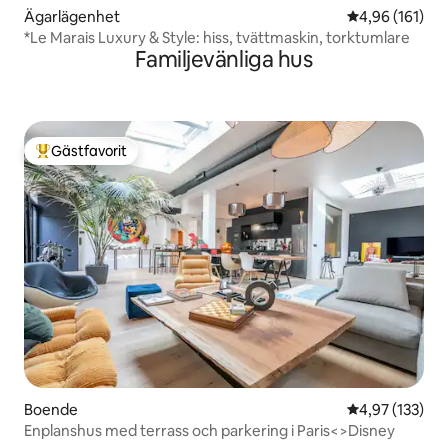
Ägarlägenhet
4,96 av 5 i ge
4,96 (161)
*Le Marais Luxury & Style: hiss, tvättmaskin, torktumlare
Familjevänliga hus
Gästfavorit
Populär gästfavorit
Boende
4,97 av 5 i ge
4,97 (133)
Enplanshus med terrass och parkering i Paris<>Disney