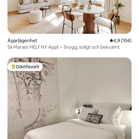
Ägarlägenhet
4,9 av 5 i ge
4,9 (104)
Så Marais! HELT NY Appt ~ Snygg, soligt och bekvämt
Gästfavorit
Populär gästfavorit