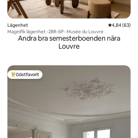
Lägenhet
4,84 av 5 i g
4,84 (63)
Magnifik lägenhet -2BR-6P- Musée du Louvre
Andra bra semesterboenden nära
Louvre
Gästfavorit
Populär gästfavorit