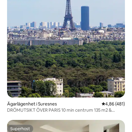
Ägarlägenhet i Suresnes
4,86 av 5 i ge
4,86 (481)
DRÖMUTSIKT ÖVER PARIS 10 min centrum 135 m2 &
terrass
Superhost
Superhost