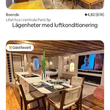
Boende
4,82 av 5 i ge
4,82 (674)
Litet hus i centrala Paris 5p
Lägenheter med luftkonditionering
Gästfavorit
Populär gästfavorit