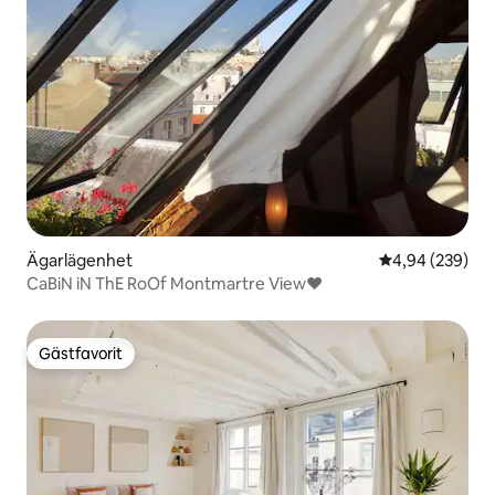
Ägarlägenhet
4,94 av 5 i ge
4,94 (239)
CaBiN iN ThE RoOf Montmartre View♥
Gästfavorit
Gästfavorit