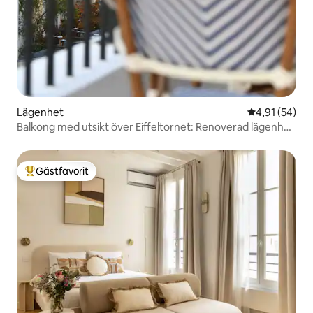
Lägenhet
4,91 av 5 i g
4,91 (54)
Balkong med utsikt över Eiffeltornet: Renoverad lägenhet
med luftkonditionering
Gästfavorit
Populär gästfavorit