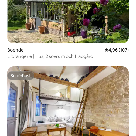
Boende
4,96 av 5 i ge
4,96 (107)
L 'orangerie | Hus, 2 sovrum och trädgård
Superhost
Superhost