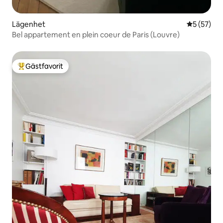
Lägenhet
5 av 5 i g
5 (57)
Bel appartement en plein coeur de Paris (Louvre)
Gästfavorit
Populär gästfavorit