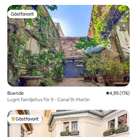
Gästfavorit
Gästfavorit
Boende
4,95 av 5 i ge
4,95 (176)
Lugnt familjehus för 9 - Canal St-Martin
Gästfavorit
Populär gästfavorit