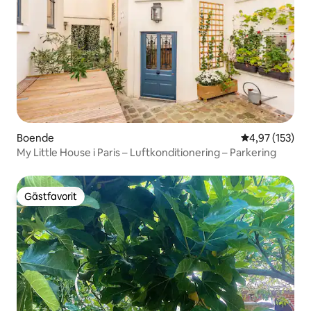
Boende
4,97 av 5 i ge
4,97 (153)
My Little House i Paris – Luftkonditionering – Parkering
Gästfavorit
Gästfavorit