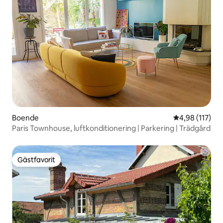
Boende
4,98 av 5 i ge
4,98 (117)
Paris Townhouse, luftkonditionering | Parkering | Trädgård
Gästfavorit
Gästfavorit