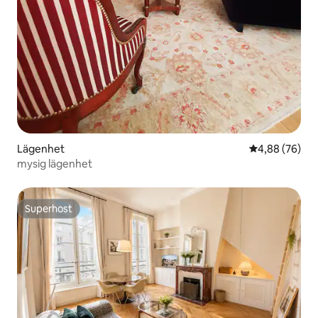
Lägenhet
4,88 av 5 i g
4,88 (76)
mysig lägenhet
Superhost
Superhost