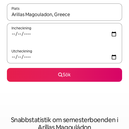
Plats
När resultaten är tillgängliga kan du navigera med upp- och ned
Incheckning
Utcheckning
Sök
Snabbstatistik om semesterboenden i
Aríllas Magouládon