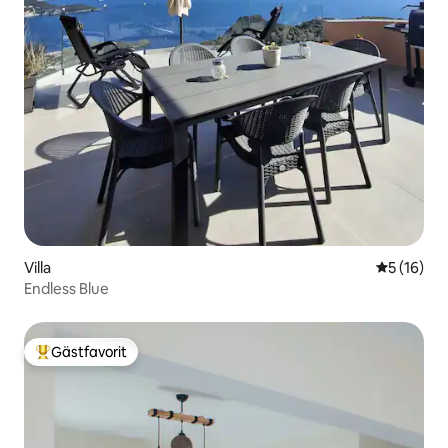
Villa
5 av 5 i g
5 (16)
Endless Blue
Gästfavorit
Populär gästfavorit