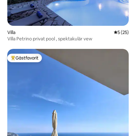
Villa
5 av 5 i g
5 (25)
Villa Petrino privat pool , spektakulär vew
Gästfavorit
Populär gästfavorit