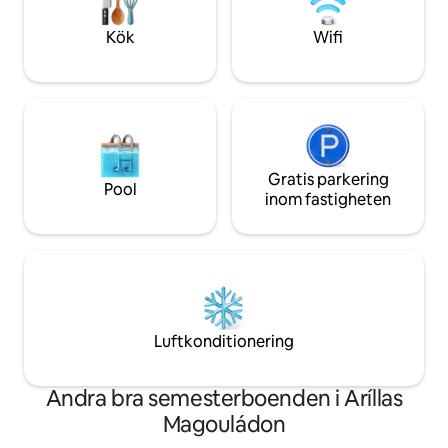
vilket sätter en av de mest natursköna
minnen.
solnedgångarna i Grekland.
Kök
Wifi
Gratis parkering
Pool
inom fastigheten
Luftkonditionering
Andra bra semesterboenden i Aríllas
Magouládon