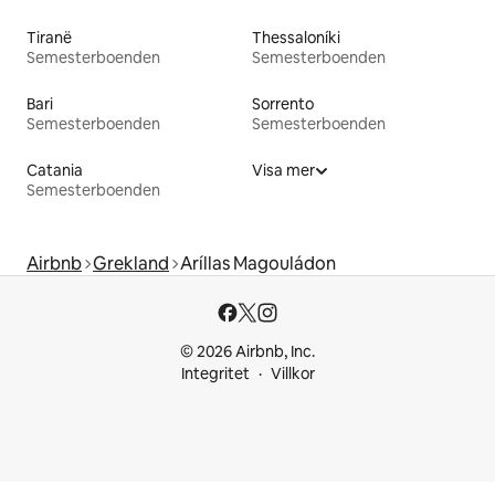
Tiranë
Thessaloníki
Semesterboenden
Semesterboenden
Bari
Sorrento
Semesterboenden
Semesterboenden
Catania
Visa mer
Semesterboenden
Airbnb
Grekland
Aríllas Magouládon
© 2026 Airbnb, Inc.
Integritet
Villkor