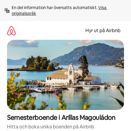
Hoppa
En del information har översatts automatiskt. 
Visa 
till
originalspråk
innehåll
Hyr ut på Airbnb
Semesterboende i Aríllas Magouládon
Hitta och boka unika boenden på Airbnb