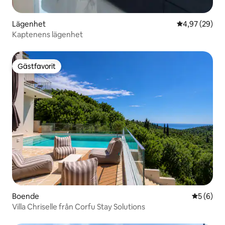
Lägenhet
4,97 av 5 i g
4,97 (29)
Kaptenens lägenhet
Gästfavorit
Gästfavorit
Boende
5 av 5 i 
5 (6)
Villa Chriselle från Corfu Stay Solutions