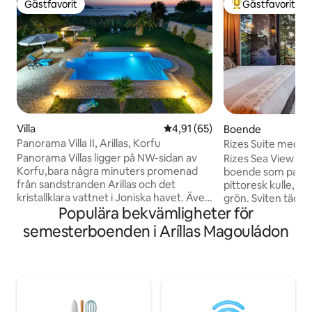
Gästfavorit
Gästfavorit
Gästfavorit
Populär gästfavor
Villa
4,91 av 5 i genomsnittligt be
4,91 (65)
Boende
Panorama Villa II, Arillas, Korfu
Rizes Suite med ha
Panorama Villas ligger på NW-sidan av
Rizes Sea View Suit
Korfu,bara några minuters promenad
boende som passar
från sandstranden Arillas och det
pittoresk kulle, o
kristallklara vattnet i Joniska havet. Även
grön. Sviten täcker 38 kvm och det ger
Populära bekvämligheter för
om det är tyst och fridfullt finns det
dig utsökt havsuts
båtaktiviteter och bekvämligheter inom
modern design. Ko
semesterboenden i Aríllas Magouládon
några minuters promenad, så en bil är
oändlighetspoolen
inte nödvändig för dem som söker den
favoritvin eller champagne 
rena strandupplevelsen. För
Den fantastiska ut
solnedgångsälskare kan de hisnande
med den exceptio
färgerna i Corfiot solnedgången
avskildheten komm
avnjutas från den rymliga terrassen,
oförglömliga stun