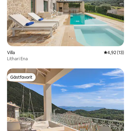
Villa
4,92 av 5 i g
4,92 (13)
Lithari Ena
Gästfavorit
Gästfavorit