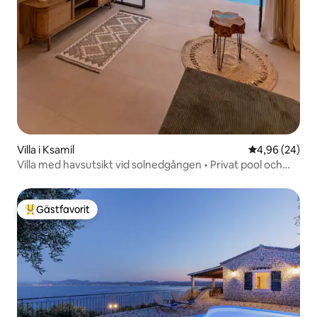
Villa i Ksamil
4,96 av 5 i g
4,96 (24)
Villa med havsutsikt vid solnedgången • Privat pool och
jacuzzi
Gästfavorit
Populär gästfavorit