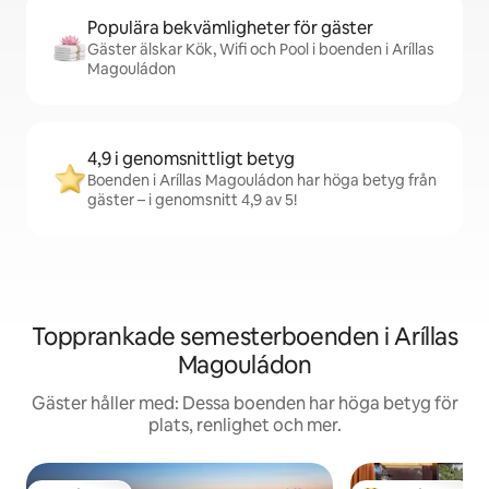
Populära bekvämligheter för gäster
Gäster älskar Kök, Wifi och Pool i boenden i Aríllas
Magouládon
4,9 i genomsnittligt betyg
Boenden i Aríllas Magouládon har höga betyg från
gäster – i genomsnitt 4,9 av 5!
Topprankade semesterboenden i Aríllas
Magouládon
Gäster håller med: Dessa boenden har höga betyg för
plats, renlighet och mer.