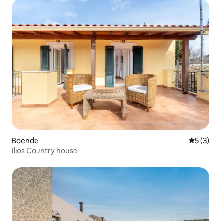
Boende
5 av 5 i 
5 (3)
Ilios Country house