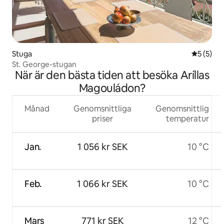
Stuga
5 av 5 i 
5 (5)
St. George-stugan
När är den bästa tiden att besöka Aríllas
Magouládon?
Månad
Genomsnittliga
Genomsnittlig
priser
temperatur
Jan.
1 056 kr SEK
10 °C
Feb.
1 066 kr SEK
10 °C
Mars
771 kr SEK
12 °C