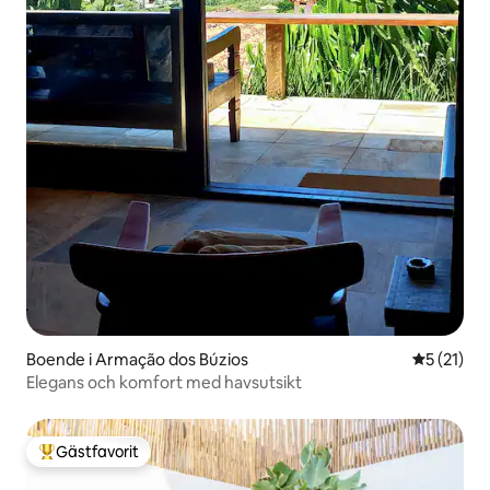
Boende i Armação dos Búzios
5 av 5 i g
5 (21)
Elegans och komfort med havsutsikt
Gästfavorit
Populär gästfavorit