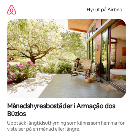
Hoppa
till
Hyr ut på Airbnb
innehåll
Månadshyresbostäder i Armação dos
Búzios
Upptäck långtidsuthyrning som känns som hemma för
vistelser på en månad eller längre.