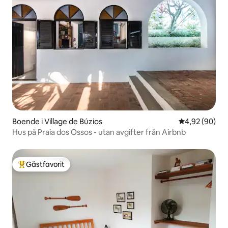
Boende i Village de Búzios
4,92 av 5 i g
4,92 (90)
Hus på Praia dos Ossos - utan avgifter från Airbnb
Gästfavorit
Populär gästfavorit