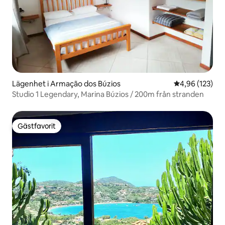
Lägenhet i Armação dos Búzios
4,96 av 5 i ge
4,96 (123)
Studio 1 Legendary, Marina Búzios / 200m från stranden
Gästfavorit
Gästfavorit