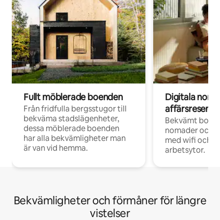
Fullt möblerade boenden
Digitala nom
affärsresenär
Från fridfulla bergsstugor till
bekväma stadslägenheter,
Bekvämt boend
dessa möblerade boenden
nomader och d
har alla bekvämligheter man
med wifi och d
är van vid hemma.
arbetsytor.
Bekvämligheter och förmåner för längre
vistelser