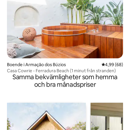
Boende i Armação dos Búzios
4,99 av 5 i g
4,99 (68)
Casa Cowrie - Ferradura Beach (1 minut från stranden)
Samma bekvämligheter som hemma
och bra månadspriser