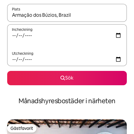
Plats
När resultaten är tillgängliga kan du navigera med upp- och ned
Incheckning
Utcheckning
Sök
Månadshyresbostäder i närheten
Gästfavorit
Gästfavorit