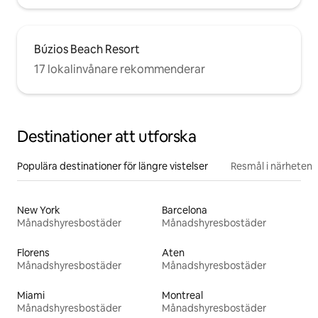
Búzios Beach Resort
17 lokalinvånare rekommenderar
Destinationer att utforska
Populära destinationer för längre vistelser
Resmål i närheten
New York
Barcelona
Månadshyresbostäder
Månadshyresbostäder
Florens
Aten
Månadshyresbostäder
Månadshyresbostäder
Miami
Montreal
Månadshyresbostäder
Månadshyresbostäder