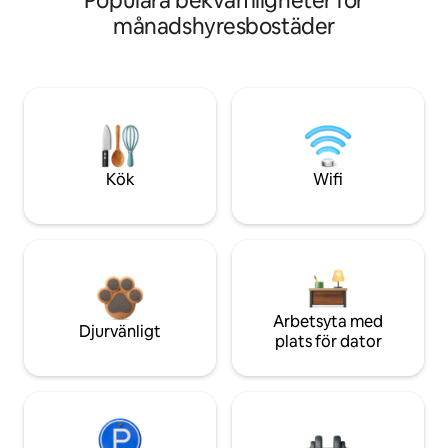
Populära bekvämligheter för
månadshyresbostäder
Kök
Wifi
Arbetsyta med
Djurvänligt
plats för dator