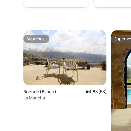
Superhost
Superho
Superhost
Superho
Boende i Bsharri
4,83 av 5 i genomsnit
4,83 (58)
La Mancha