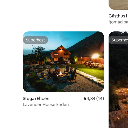
Gästhus i
ῆomad ba
Superhost
Superho
Superhost
Superho
Stuga i Ehden
4,84 av 5 i genomsnit
4,84 (44)
Lavender House Ehden