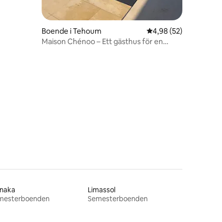
Boende i Tehoum
4,98 av 5 i genomsnit
4,98 (52)
Maison Chénoo – Ett gästhus för en
tillflyktsort
en
rnaka
Limassol
mesterboenden
Semesterboenden