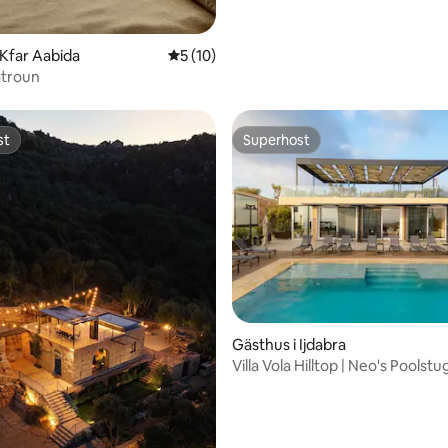
 Kfar Aabida
5 av 5 i genomsnittligt betyg, 10 omdöm
5 (10)
troun
st
Superhost
st
Superhost
tligt betyg, 44 omdömen
Gästhus i Ijdabra
Villa Vola Hilltop | Neo's Poolstu