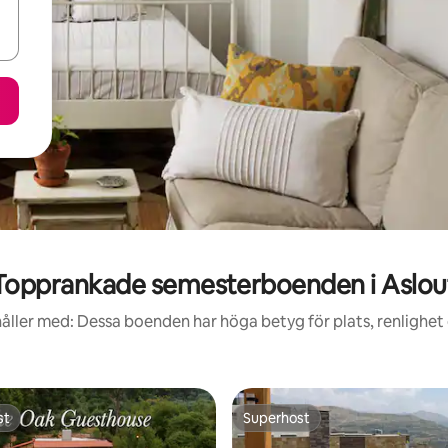
Topprankade semesterboenden i Aslou
åller med: Dessa boenden har höga betyg för plats, renlighet
st
Superhost
st
Superhost