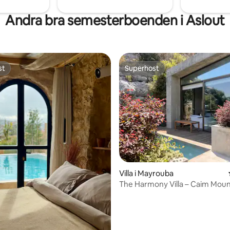
Andra bra semesterboenden i Aslout
st
Superhost
st
Superhost
tligt betyg, 58 omdömen
Villa i Mayrouba
The Harmony Villa – Caim Moun
Retreat