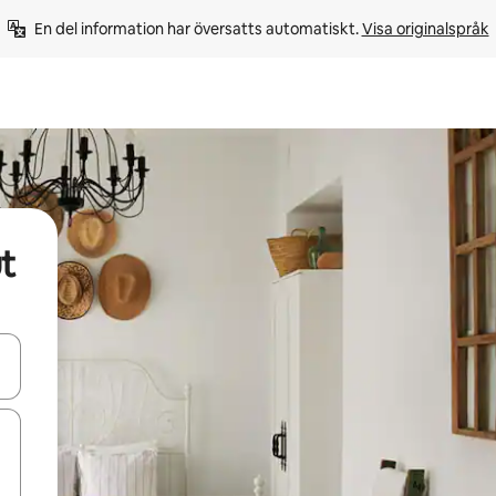
En del information har översatts automatiskt. 
Visa originalspråk
t
d upp- och nedåtpilarna eller utforska genom att trycka eller svepa.