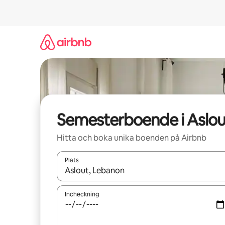
Hoppa
till
innehåll
Semesterboende i Aslou
Hitta och boka unika boenden på Airbnb
Plats
När resultaten är tillgängliga kan du navigera me
Incheckning