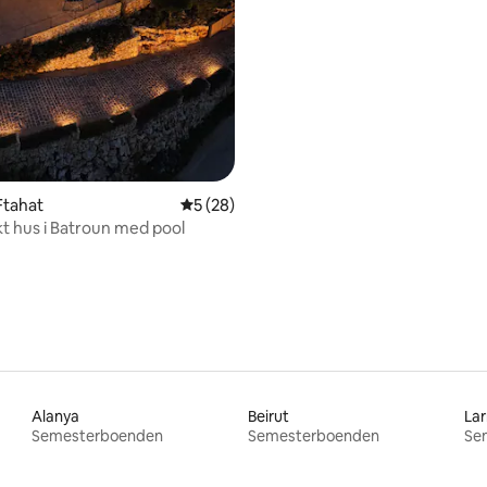
Ftahat
5 av 5 i genomsnittligt betyg, 28 omdöm
5 (28)
kt hus i Batroun med pool
Alanya
Beirut
La
Semesterboenden
Semesterboenden
Se