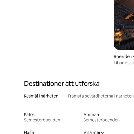
Boende i 
Libanesis
Destinationer att utforska
Resmål i närheten
Främsta sevärdheterna i närheten
Pafos
Amman
Semesterboenden
Semesterboenden
Haifa
Visa mer