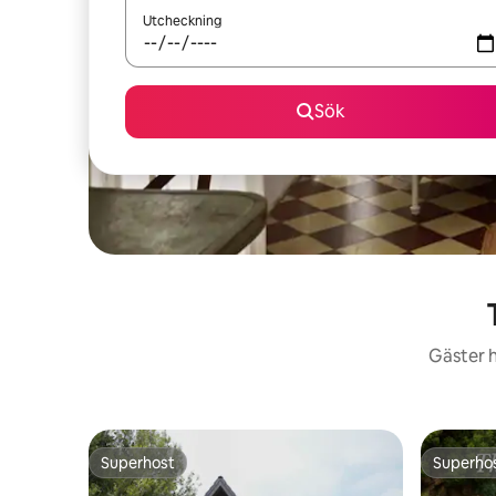
Utcheckning
Sök
Gäster h
Superhost
Superho
Superhost
Superho