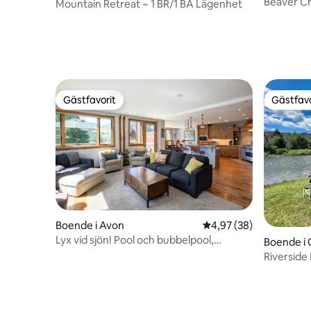
Beaver C
Mountain Retreat ~ 1 BR/1 BA Lägenhet
skidbuss
Gästfavorit
Gästfavo
Gästfavorit
Gästfavo
Boende i Avon
4,97 av 5 i genomsnit
4,97 (38)
Lyx vid sjön! Pool och bubbelpool,
Boende i
luftkonditionering, episka vyer!
Riverside