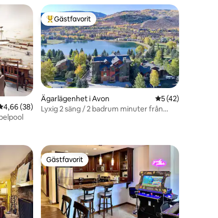
Gästfavorit
Populär gästfavorit
Ägarlägenhet i Avon
5 av 5 i genomsnit
5 (42)
4,66 av 5 i genomsnittligt betyg, 38 omdömen
4,66 (38)
Lyxig 2 säng / 2 badrum minuter från
belpool
Beaver Creek!
en
Gästfavorit
Gästfavorit