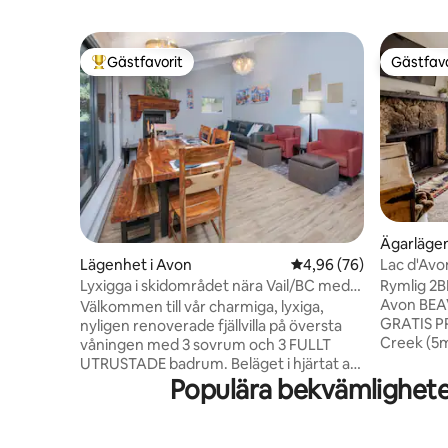
Gästfavorit
Gästfavo
Populär gästfavorit
Gästfavo
Ägarlägen
Lac d'Avo
Lägenhet i Avon
4,96 av 5 i genomsnit
4,96 (76)
SKI Shutt
Rymlig 2B
Lyxigga i skidområdet nära Vail/BC med
Avon BEA
pool och parkering
Välkommen till vår charmiga, lyxiga,
GRATIS PR
nyligen renoverade fjällvilla på översta
Creek (5m
våningen med 3 sovrum och 3 FULLT
vintern!!
UTRUSTADE badrum. Beläget i hjärtat av
BASTU, T
Populära bekvämlighete
Rockies i Avon, Colorado, som en del av
njuta av d
bostadsområdet Beaver Creek West,
GÅNGAVST
erbjuder denna mysiga tillflyktsort med
Renoverad
öppen planlösning den perfekta