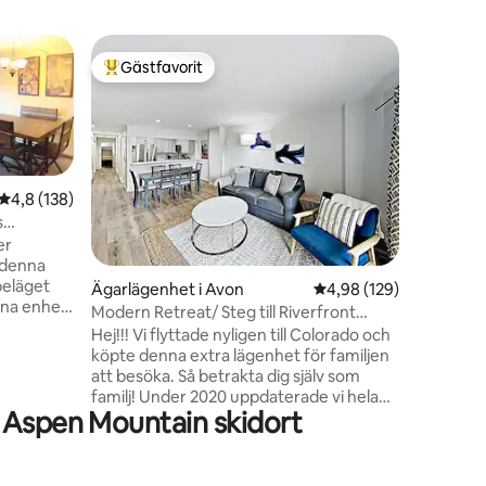
Ägarläge
Gästfavorit
Gästf
Populär gästfavorit
Populär
Snygg läg
Creek G
Bekvämt 
över berg
porten ti
världsklass. Njut av det ombygg
badrumm
4,8 av 5 i genomsnittligt betyg, 138 omdömen
4,8 (138)
vardagsr
s
vid den öppna s
er
Avon har
en
 denna
gångavstå
beläget
Ägarlägenhet i Avon
4,98 av 5 i genomsnitt
4,98 (129)
Avon Rec
nna enhet
och comp.
Modern Retreat/ Steg till Riverfront
ing och
bara 4 dollar 
Gondola
Hej!!! Vi flyttade nyligen till Colorado och
TNADSFRIA
minuter (
köpte denna extra lägenhet för familjen
eek och
gondol!
att besöka. Så betrakta dig själv som
familj! Under 2020 uppdaterade vi hela
flugfiske
 Aspen Mountain skidort
utrymmet inklusive kök, badrum och
golv med moderna bekvämligheter.
tu +
Denna nyligen renoverade 2BR retreat
erbjuder modern bergslycka!