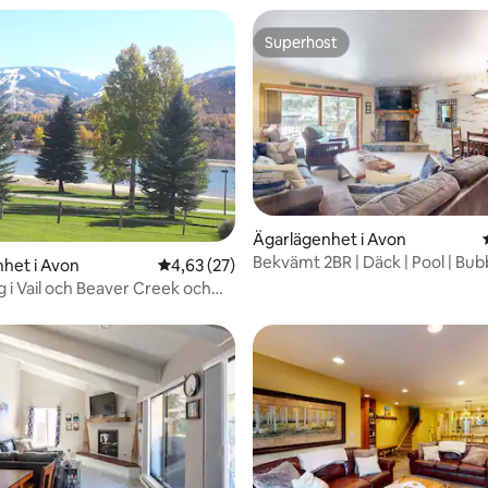
Superhost
Superhost
tligt betyg, 24 omdömen
Ägarlägenhet i Avon
Bekvämt 2BR | Däck | Pool | Bub
het i Avon
4,63 av 5 i genomsnittligt betyg, 27 omdöm
4,63 (27)
g i Vail och Beaver Creek och
or vid sjön