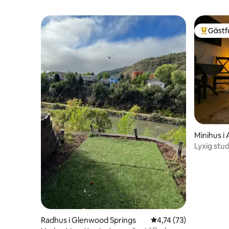
Gästf
Populär 
Minihus i
Lyxig stud
Radhus i Glenwood Springs
4,74 av 5 i genomsnit
4,74 (73)