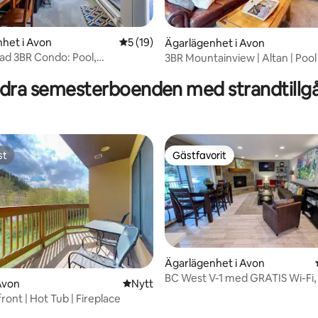
het i Avon
5 av 5 i genomsnittligt betyg, 19 omdöm
5 (19)
Ägarlägenhet i Avon
d 3BR Condo: Pool,
ttligt betyg, 6 omdömen
3BR Mountainview | Altan | Pool 
 Nära till allt
Bubbelpool
dra semesterboenden med strandtillg
st
Gästfavorit
st
Gästfavorit
ligt betyg, 101 omdömen
Ägarlägenhet i Avon
BC West V-1 med GRATIS Wi-Fi,
Avon
Nytt ställe att bo på
Nytt
Parkering, Skidbuss
ront | Hot Tub | Fireplace