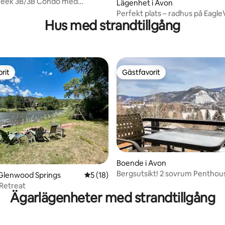
reek 3B/3B Condo med
Lägenhet i Avon
Perfekt plats – radhus på EagleV
Hus med strandtillgång
Course
rit
Gästfavorit
rit
Gästfavorit
tligt betyg, 38 omdömen
Boende i Avon
Bergsutsikt! 2 sovrum Pentho
 Glenwood Springs
5 av 5 i genomsnittligt betyg, 18 omdöm
5 (18)
pool, bubbelpool, luftkondition
 Retreat
Ägarlägenheter med strandtillgång