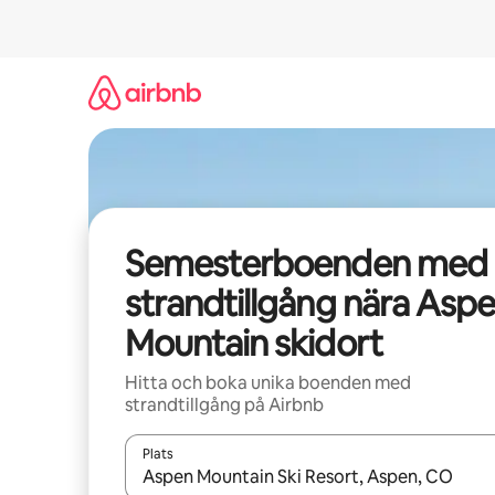
Hoppa
till
innehåll
Semesterboenden med
strandtillgång nära Asp
Mountain skidort
Hitta och boka unika boenden med
strandtillgång på Airbnb
Plats
När resultaten är tillgängliga kan du navigera me