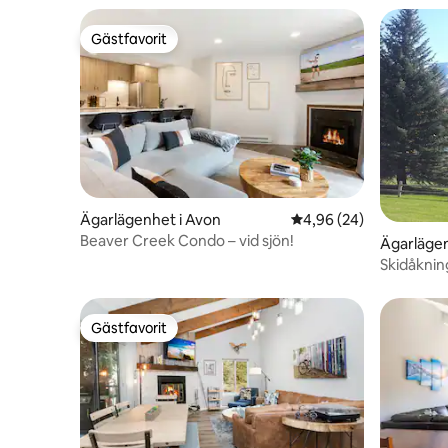
Gästfavorit
Gästfavorit
Ägarlägenhet i Avon
4,96 av 5 i genomsnit
4,96 (24)
Beaver Creek Condo – vid sjön!
Ägarlägen
Skidåknin
sommarkul
Gästfavorit
Gästfavorit