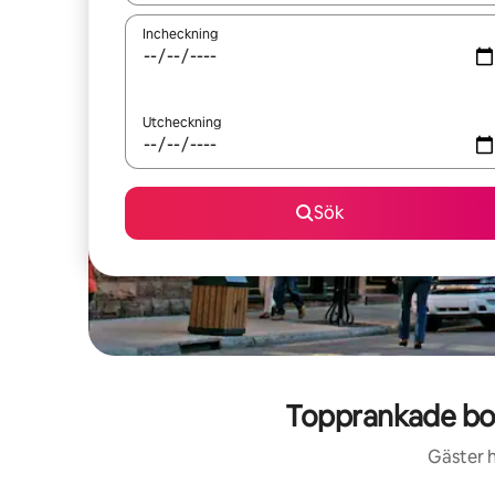
Incheckning
Utcheckning
Sök
Topprankade boe
Gäster h