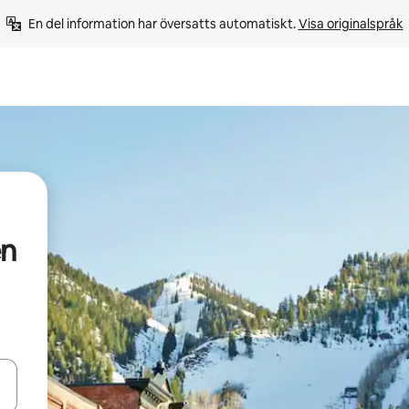
En del information har översatts automatiskt. 
Visa originalspråk
en
d upp- och nedåtpilarna eller utforska genom att trycka eller svepa.