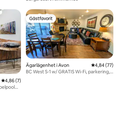
Gästfavorit
Gästfavorit
Ägarlägenhet i Avon
4,84 av 5 i genomsnit
4,84 (77)
BC West S-1 w/ GRATIS Wi-Fi, parkering,
skidbuss
4,86 av 5 i genomsnittligt betyg, 7 omdömen
4,86 (7)
en
belpool