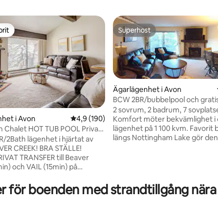
rit
Superhost
rit
Superhost
Ägarlägenhet i Avon
BCW 2BR/bubbelpool och grati
skidtransport till Vail och BC
2 sovrum, 2 badrum, 7 sovplats
het i Avon
4,9 av 5 i genomsnittligt betyg, 190 omdöm
4,9 (190)
Komfort möter bekvämlighet i
lägenhet på 1 100 kvm. Favorit 
n Chalet HOT TUB POOL Privat
tligt betyg, 76 omdömen
längs Nottingham Lake gör de
le
R/2Bath lägenhet i hjärtat av
perfekt för både vinterskidåkn
VER CREEK! BRA STÄLLE!
sommar kul. Njut av den KOS
IVAT TRANSFER till Beaver
skidbussen till både Beaver Cr
in) och VAIL (15min) på
Vail skidorter. Dessutom har du
 3 BUBBELPOOLER, POOL, SJÖ,
gångavstånd till Eagle River för 
ENNIS, VOLLEYBALL för att
r för boenden med strandtillgång nära
kul. Bo på fastigheten och njut av tillgång
in semester i episk stil.
till bubbelpooler + inomhusbas
ÅND till restauranger!
uppvärmd pool + tennisbanor.
 lägenhet, fint inredd med