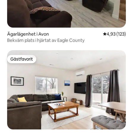
Ägarlägenhet i Avon
4,93 av 5 i ge
4,93 (123)
Bekväm plats i hjärtat av Eagle County
Gästfavorit
Gästfavorit