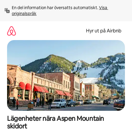
Hoppa
En del information har översatts automatiskt. 
Visa 
till
originalspråk
innehåll
Hyr ut på Airbnb
Lägenheter nära Aspen Mountain
skidort