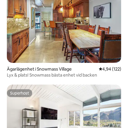
Ägarlägenhet i Snowmass Village
4,94 av 5 i ge
4,94 (122)
Lyx & plats! Snowmass bästa enhet vid backen
Superhost
Superhost