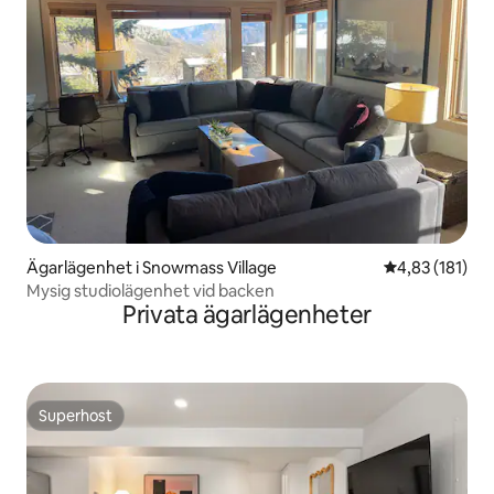
Ägarlägenhet i Snowmass Village
4,83 av 5 i ge
4,83 (181)
Mysig studiolägenhet vid backen
Privata ägarlägenheter
Superhost
Superhost