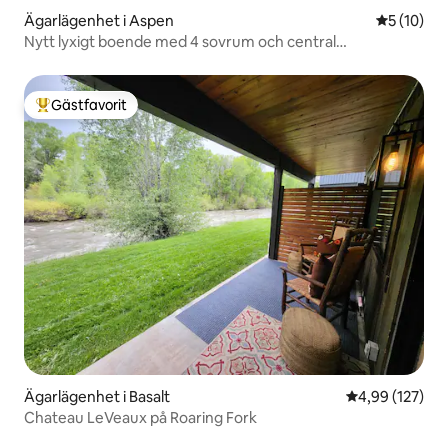
Ägarlägenhet i Aspen
5 av 5 i g
5 (10)
Nytt lyxigt boende med 4 sovrum och central
luftkonditionering i hjärtat av Aspen
Gästfavorit
Populär gästfavorit
Ägarlägenhet i Basalt
4,99 av 5 i ge
4,99 (127)
Chateau LeVeaux på Roaring Fork