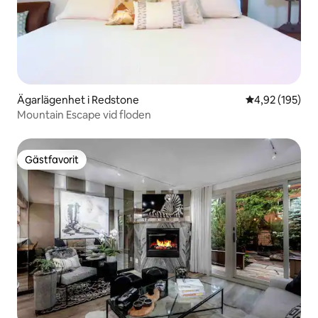
Ägarlägenhet i Redstone
4,92 av 5 i ge
4,92 (195)
Mountain Escape vid floden
Gästfavorit
Gästfavorit