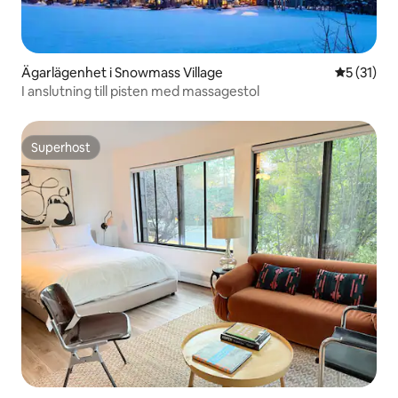
Ägarlägenhet i Snowmass Village
5 av 5 i g
5 (31)
I anslutning till pisten med massagestol
Superhost
Superhost