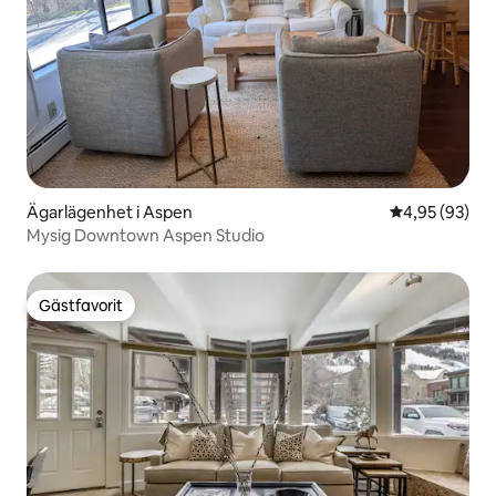
Ägarlägenhet i Aspen
4,95 av 5 i g
4,95 (93)
Mysig Downtown Aspen Studio
Gästfavorit
Gästfavorit