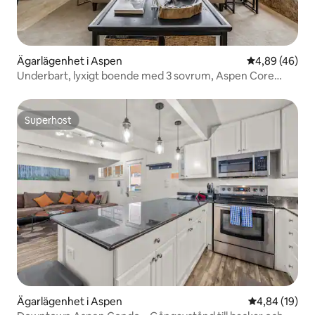
Ägarlägenhet i Aspen
4,89 av 5 i g
4,89 (46)
Underbart, lyxigt boende med 3 sovrum, Aspen Core
med parkering
Superhost
Superhost
Ägarlägenhet i Aspen
4,84 av 5 i g
4,84 (19)