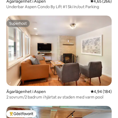
Ägarlägenhet i Aspen
4,65 av 5 i ge
4,65 (266)
Underbar Aspen Condo By Lift #1 Ski In/out Parking
Superhost
Superhost
Ägarlägenhet i Aspen
4,94 av 5 i ge
4,94 (184)
2 sovrum/2 badrum i hjärtat av staden med varm pool
Gästfavorit
Populär gästfavorit