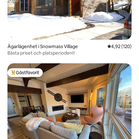
Ägarlägenhet i Snowmass Village
4,92 av 5 i ge
4,92 (120)
Bästa priset och platsperioden!!
Gästfavorit
Populär gästfavorit