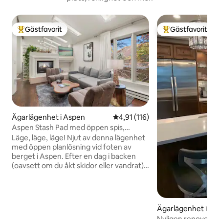
Gästfavorit
Gästfavorit
Populär gästfavorit
Populär gästfavor
Ägarlägenhet i Aspen
4,91 av 5 i genomsnittligt bet
4,91 (116)
Aspen Stash Pad med öppen spis,
parkering, tvättmaskin/torktumlare
Läge, läge, läge! Njut av denna lägenhet
med öppen planlösning vid foten av
berget i Aspen. Efter en dag i backen
(oavsett om du åkt skidor eller vandrat)
kan du återvända till denna mysiga
lägenhet för att vila fötterna en stund.
Tina upp vid den dubbelsidiga eldstaden
som värmer både sovrummet och
Ägarlägenhet i A
vardagsrummet (avstängd på
Nyligen renoverad