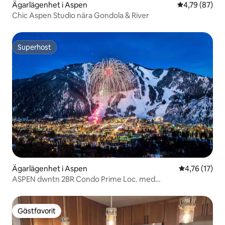
Ägarlägenhet i Aspen
4,79 av 5 i g
4,79 (87)
Chic Aspen Studio nära Gondola & River
Superhost
Superhost
Ägarlägenhet i Aspen
4,76 av 5 i g
4,76 (17)
ASPEN dwntn 2BR Condo Prime Loc. med
bekvämligheter.
Gästfavorit
Gästfavorit