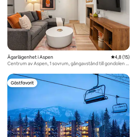
Ägarlägenhet i Aspen
4,8 av 5 i g
4,8 (15)
Centrum av Aspen, 1 sovrum, gångavstånd till gondolen |
Aspen Nook
Gästfavorit
Gästfavorit