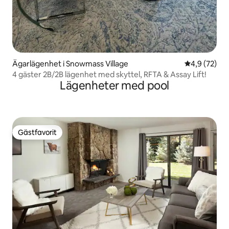
Ägarlägenhet i Snowmass Village
4,9 av 5 i g
4,9 (72)
4 gäster 2B/2B lägenhet med skyttel, RFTA & Assay Lift!
Lägenheter med pool
Gästfavorit
Gästfavorit