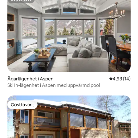
Superhost
Ägarlägenhet i Aspen
4,93 av 5 i g
4,93 (14)
Ski In-lägenhet i Aspen med uppvärmd pool
Gästfavorit
Gästfavorit