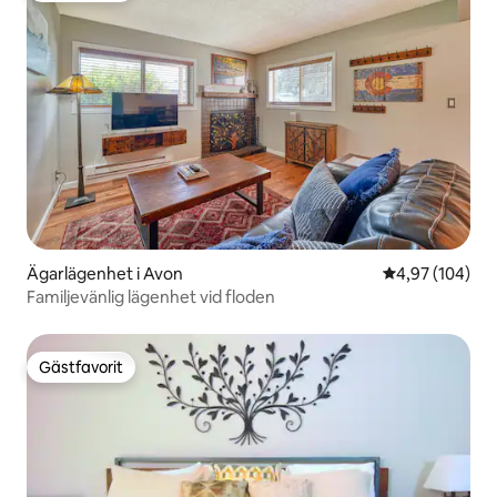
Ägarlägenhet i Avon
4,97 av 5 i ge
4,97 (104)
Familjevänlig lägenhet vid floden
Gästfavorit
Gästfavorit