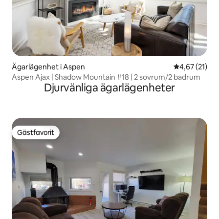
Ägarlägenhet i Aspen
4,67 av 5 i g
4,67 (21)
Aspen Ajax | Shadow Mountain #18 | 2 sovrum/2 badrum
Djurvänliga ägarlägenheter
Gästfavorit
Gästfavorit