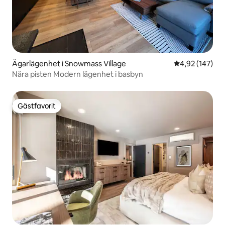
Ägarlägenhet i Snowmass Village
4,92 av 5 i ge
4,92 (147)
Nära pisten Modern lägenhet i basbyn
Gästfavorit
Gästfavorit