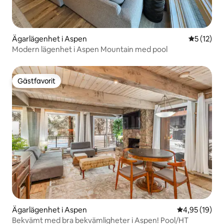
Ägarlägenhet i Aspen
5 av 5 i g
5 (12)
Modern lägenhet i Aspen Mountain med pool
Gästfavorit
Gästfavorit
Ägarlägenhet i Aspen
4,95 av 5 i g
4,95 (19)
Bekvämt med bra bekvämligheter i Aspen! Pool/HT