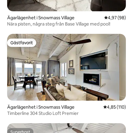
Ägarlägenhet i Snowmass Village
4,97 av 5 i g
4,97 (98)
Nära pisten, några steg från Base Village med pool!
Gästfavorit
Gästfavorit
Ägarlägenhet i Snowmass Village
4,85 av 5 i ge
4,85 (110)
Timberline 304 Studio Loft Premier
Superhost