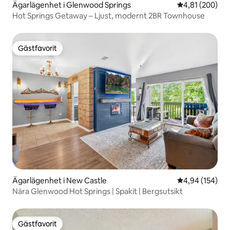
Ägarlägenhet i Glenwood Springs
4,81 av 5 i ge
4,81 (200)
Hot Springs Getaway – Ljust, modernt 2BR Townhouse
Gästfavorit
Gästfavorit
Ägarlägenhet i New Castle
4,94 av 5 i ge
4,94 (154)
Nära Glenwood Hot Springs | Spakit | Bergsutsikt
Gästfavorit
Gästfavorit