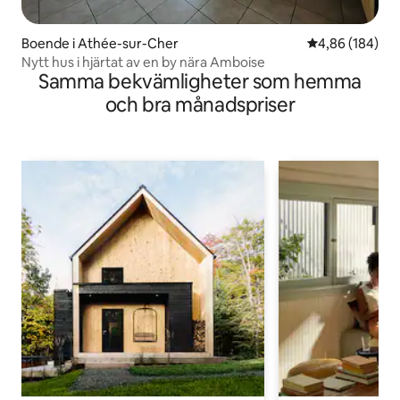
Boende i Athée-sur-Cher
4,86 av 5 i ge
4,86 (184)
Nytt hus i hjärtat av en by nära Amboise
Samma bekvämligheter som hemma
och bra månadspriser