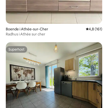
Boende i Athée-sur-Cher
4,8 av 5 i ge
4,8 (161)
Radhus i Athée sur cher
Superhost
Superhost