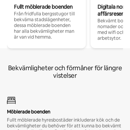
Fullt möblerade boenden
Digitala nom
affärsresenär
Från fridfulla bergsstugor till
bekväma stadslägenheter,
Bekvämt boend
dessa möblerade boenden
nomader och d
har alla bekvämligheter man
med wifi och d
är van vid hemma.
arbetsytor.
Bekvämligheter och förmåner för längre
vistelser
Möblerade boenden
Fullt möblerade hyresbostäder inkluderar kök och de
bekvämligheter du behöver för att kunna bo bekvämt