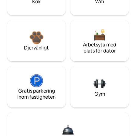
Kök
Wifi
Arbetsyta med
Djurvänligt
plats för dator
Gratis parkering
Gym
inom fastigheten