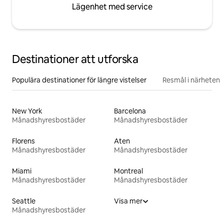
Lägenhet med service
Destinationer att utforska
Populära destinationer för längre vistelser
Resmål i närheten
New York
Barcelona
Månadshyresbostäder
Månadshyresbostäder
Florens
Aten
Månadshyresbostäder
Månadshyresbostäder
Miami
Montreal
Månadshyresbostäder
Månadshyresbostäder
Seattle
Visa mer
Månadshyresbostäder