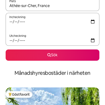
Plats
När resultaten är tillgängliga kan du navigera med upp- och ned
Incheckning
Utcheckning
Sök
Månadshyresbostäder i närheten
Gästfavorit
Populär gästfavorit