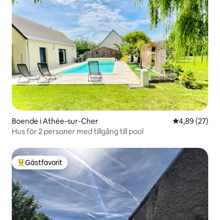
Boende i Athée-sur-Cher
4,89 av 5 i g
4,89 (27)
Hus för 2 personer med tillgång till pool
Gästfavorit
Populär gästfavorit