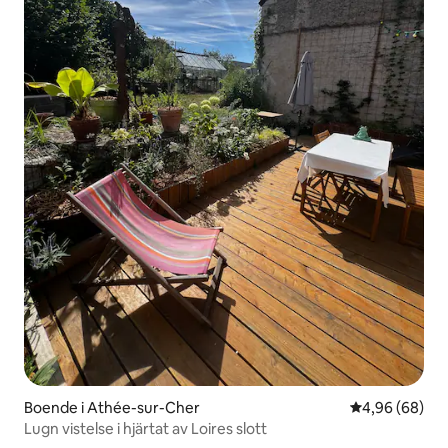
Boende i Athée-sur-Cher
4,96 av 5 i g
4,96 (68)
Lugn vistelse i hjärtat av Loires slott