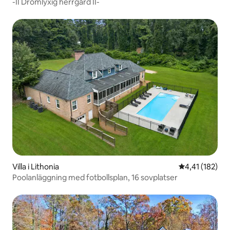
-II Drömlyxig herrgård II-
Villa i Lithonia
4,41 av 5 i ge
4,41 (182)
Poolanläggning med fotbollsplan, 16 sovplatser