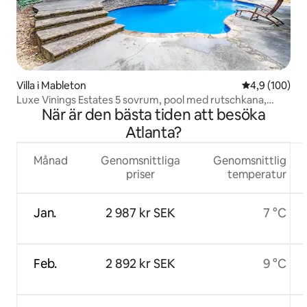
Villa i Mableton
4,9 av 5 i ge
4,9 (100)
Luxe Vinings Estates 5 sovrum, pool med rutschkana,
När är den bästa tiden att besöka
öppna
Atlanta?
Månad
Genomsnittliga
Genomsnittlig
priser
temperatur
Jan.
2 987 kr SEK
7 °C
Feb.
2 892 kr SEK
9 °C