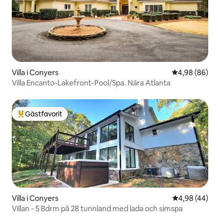
Villa i Conyers
4,98 av 5 i g
4,98 (86)
Villa Encanto-Lakefront-Pool/Spa. Nära Atlanta
Gästfavorit
Populär gästfavorit
Villa i Conyers
4,98 av 5 i g
4,98 (44)
Villan - 5 Bdrm på 28 tunnland med lada och simspa