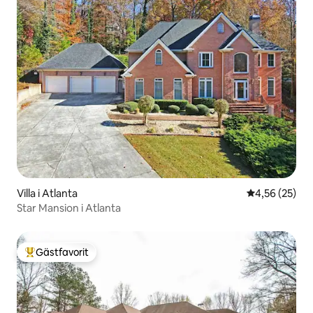
Villa i Atlanta
4,56 av 5 i g
4,56 (25)
Star Mansion i Atlanta
Gästfavorit
Populär gästfavorit