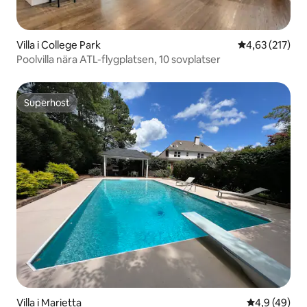
Villa i College Park
4,63 av 5 i ge
4,63 (217)
Poolvilla nära ATL-flygplatsen, 10 sovplatser
Superhost
Superhost
Villa i Marietta
4,9 av 5 i g
4,9 (49)