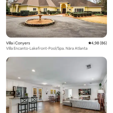
Villa i Conyers
4,98 av 5 i g
4,98 (86)
Villa Encanto-Lakefront-Pool/Spa. Nära Atlanta