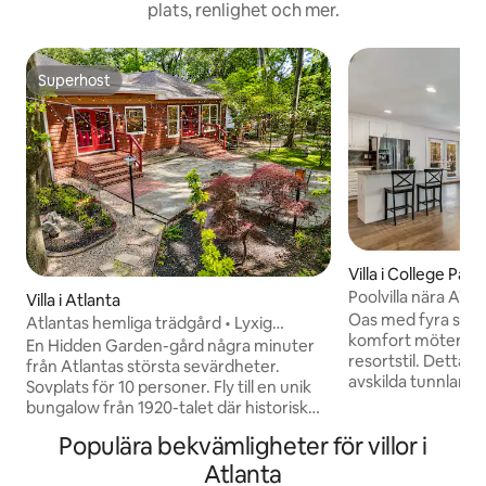
plats, renlighet och mer.
Superhost
Superhost
Villa i College Park
Poolvilla nära ATL-
Villa i Atlanta
sovplatser
Oas med fyra sovr
Atlantas hemliga trädgård • Lyxig
komfort möter be
historisk bungalow
En Hidden Garden-gård några minuter
resortstil. Detta b
från Atlantas största sevärdheter.
avskilda tunnland i
Sovplats för 10 personer. Fly till en unik
rymmer upp till tio
bungalow från 1920-talet där historisk
fem minuter från 
charm möter en privat oas på en halv
Populära bekvämligheter för villor i
Atlanta Internatio
hektar. Koppla av vid koidammen,
minuter från cent
vattenfallet, eldstaden och den
Atlanta
i stan för affärer 