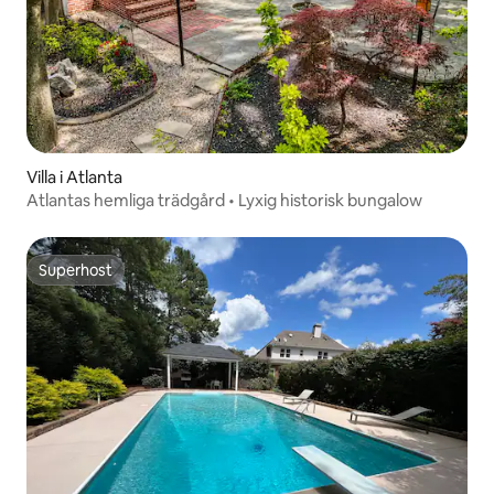
Villa i Atlanta
Atlantas hemliga trädgård • Lyxig historisk bungalow
Superhost
Superhost