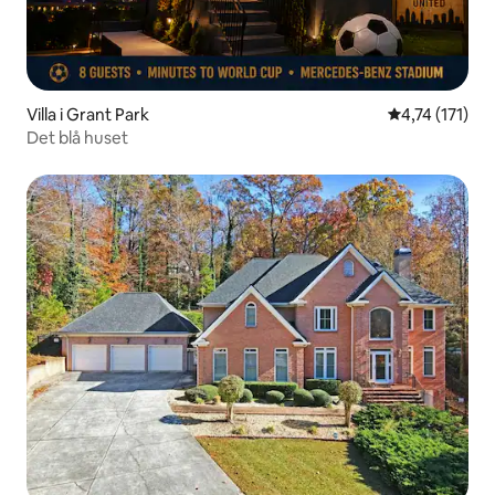
Villa i Grant Park
4,74 av 5 i g
4,74 (171)
Det blå huset