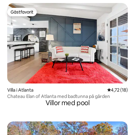
Gästfavorit
Gästfavorit
Villa i Atlanta
4,72 av 5 i g
4,72 (18)
Chateau Elan of Atlanta med badtunna på gården
Villor med pool