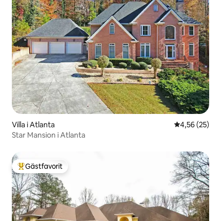
Villa i Atlanta
4,56 av 5 i g
4,56 (25)
Star Mansion i Atlanta
Gästfavorit
Populär gästfavorit