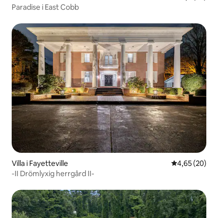
Paradise i East Cobb
Villa i Fayetteville
4,65 av 5 i g
4,65 (20)
-II Drömlyxig herrgård II-