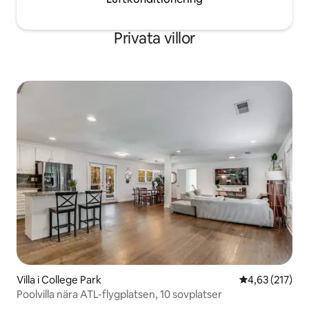
Privata villor
Villa i College Park
4,63 av 5 i ge
4,63 (217)
Poolvilla nära ATL-flygplatsen, 10 sovplatser