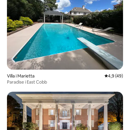
Villa i Marietta
4,9 av 5 i g
4,9 (49)
Paradise i East Cobb