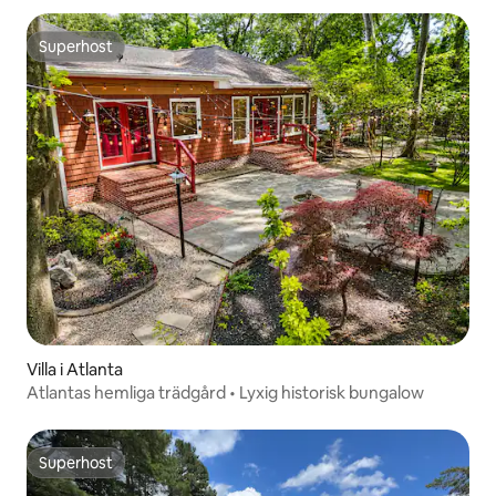
Superhost
Superhost
Villa i Atlanta
Atlantas hemliga trädgård • Lyxig historisk bungalow
Superhost
Superhost