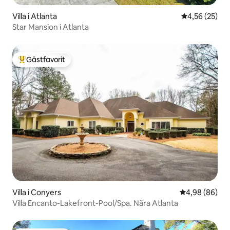
Villa i Atlanta
4,56 av 5 i g
4,56 (25)
Star Mansion i Atlanta
Gästfavorit
Populär gästfavorit
Villa i Conyers
4,98 av 5 i g
4,98 (86)
Villa Encanto-Lakefront-Pool/Spa. Nära Atlanta