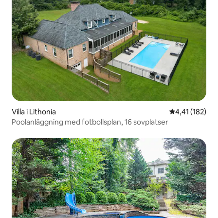
Villa i Lithonia
4,41 av 5 i ge
4,41 (182)
Poolanläggning med fotbollsplan, 16 sovplatser