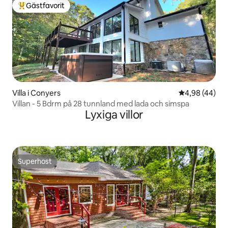
Gästfavorit
Populär gästfavorit
Villa i Conyers
4,98 av 5 i g
4,98 (44)
Villan - 5 Bdrm på 28 tunnland med lada och simspa
Lyxiga villor
Superhost
Superhost