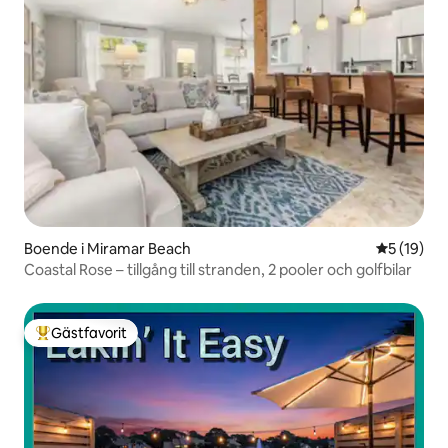
Boende i Miramar Beach
5 av 5 i g
5 (19)
Coastal Rose – tillgång till stranden, 2 pooler och golfbilar
Gästfavorit
Populär gästfavorit