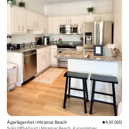
Ägarlägenhet i Miramar Beach
4,91 av 5 i g
4,91 (65)
Solig tillflyktsort i Miramar Beach, 6 sovplatser