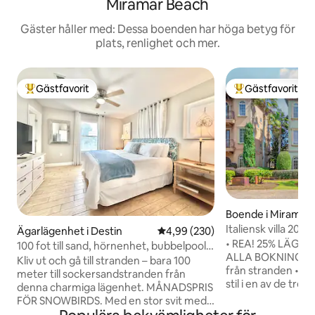
Miramar Beach
Gäster håller med: Dessa boenden har höga betyg för
plats, renlighet och mer.
Gästfavorit
Gästfavorit
Populär gästfavorit
Populär gästfavor
Boende i Miramar
Italiensk villa 200
Ägarlägenhet i Destin
4,99 av 5 i genomsnittligt bety
4,99 (230)
Gratis kryssning!
• REA! 25% LÄGRE
100 fot till sand, hörnenhet, bubbelpool,
ALLA BOKNINGAR I
utsikt över trädgården
Kliv ut och gå till stranden – bara 100
från stranden • 3 v
meter till sockersandstranden från
stil i en av de tre
denna charmiga lägenhet. MÅNADSPRIS
med många miljoner
FÖR SNOWBIRDS. Med en stor svit med
Gratis kryssningsbi
dubbelsäng (King) och eget badrum, ett