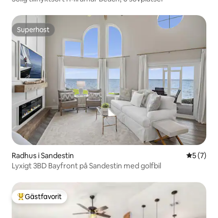
Superhost
Superhost
Radhus i Sandestin
5 av 5 i 
5 (7)
Lyxigt 3BD Bayfront på Sandestin med golfbil
Gästfavorit
Populär gästfavorit