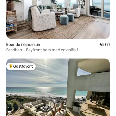
Boende i Sandestin
5 av 5 i 
5 (7)
Sandbarr – Bayfront hem med en golfbil!
Gästfavorit
Populär gästfavorit