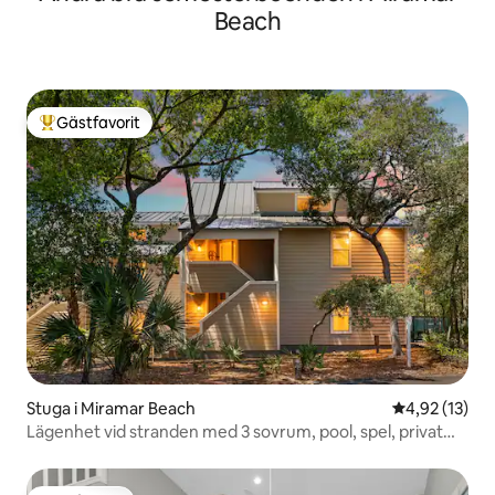
Beach
Gästfavorit
Populär gästfavorit
Stuga i Miramar Beach
4,92 av 5 i g
4,92 (13)
Lägenhet vid stranden med 3 sovrum, pool, spel, privat
strand