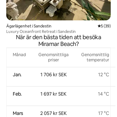
Ägarlägenhet i Sandestin
5 av 5 i g
5 (39)
Luxury Oceanfront Retreat i Sandestin
När är den bästa tiden att besöka
Miramar Beach?
Månad
Genomsnittliga
Genomsnittlig
priser
temperatur
Jan.
1 706 kr SEK
12 °C
Feb.
1 697 kr SEK
14 °C
Mars
2 057 kr SEK
17 °C