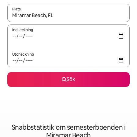
Plats
När resultaten är tillgängliga kan du navigera med upp- och ned
Incheckning
Utcheckning
Sök
Snabbstatistik om semesterboenden i
Miramar Beach