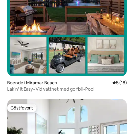
Boende i Miramar Beach
5 av 5 i g
5 (18)
Lakin' It Easy~Vid vattnet med golfbil~Pool
Gästfavorit
Gästfavorit