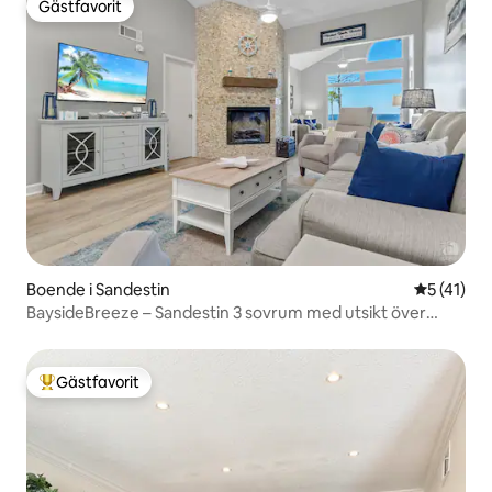
Gästfavorit
Gästfavorit
Boende i Sandestin
5 av 5 i g
5 (41)
BaysideBreeze – Sandestin 3 sovrum med utsikt över
bukten + golfkärra
Gästfavorit
Populär gästfavorit