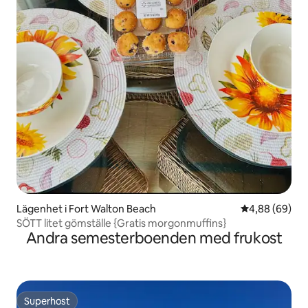
Lägenhet i Fort Walton Beach
4,88 av 5 i g
4,88 (69)
SÖTT litet gömställe {Gratis morgonmuffins}
Andra semesterboenden med frukost
Superhost
Superhost