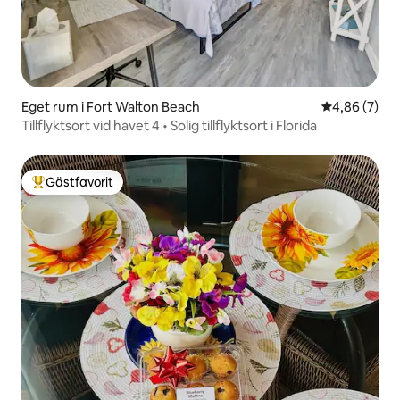
Eget rum i Fort Walton Beach
4,86 av 5 i 
4,86 (7)
Tillflyktsort vid havet 4 • Solig tillflyktsort i Florida
Gästfavorit
Populär gästfavorit