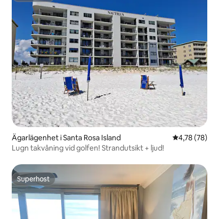
Ägarlägenhet i Santa Rosa Island
4,78 av 5 i g
4,78 (78)
Lugn takvåning vid golfen! Strandutsikt + ljud!
Superhost
Superhost