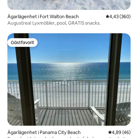
Ägarlägenhet i Fort Walton Beach
4,43 av 5 i ge
4,43 (360)
Augustrea! Lyxmöbler, pool, GRATIS snacks.
Gästfavorit
Gästfavorit
Ägarlägenhet i Panama City Beach
4,89 av 5 i g
4,89 (46)