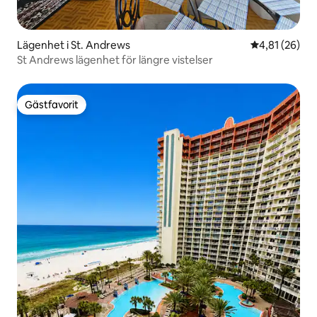
Lägenhet i St. Andrews
4,81 av 5 i g
4,81 (26)
St Andrews lägenhet för längre vistelser
Gästfavorit
Gästfavorit