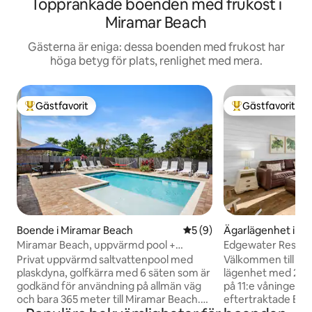
Topprankade boenden med frukost i
Miramar Beach
Gästerna är eniga: dessa boenden med frukost har
höga betyg för plats, renlighet med mera.
Gästfavorit
Gästfavorit
Populär gästfavorit
Populär gästfavor
Boende i Miramar Beach
5 av 5 i genomsnittligt b
5 (9)
Ägarlägenhet i Pa
Beach
Miramar Beach, uppvärmd pool +
Edgewater Resort 
plaskdyna, golfkärra
uppvärmda pooler
Privat uppvärmd saltvattenpool med
Välkommen till Pa
plaskdyna, golfkärra med 6 säten som är
lägenhet med 2 s
godkänd för användning på allmän väg
på 11:e våningen i
och bara 365 meter till Miramar Beach.
eftertraktade Ed