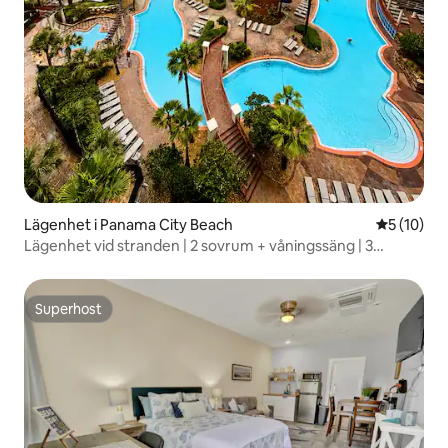
Lägenhet i Panama City Beach
5 av 5 i g
5 (10)
Lägenhet vid stranden | 2 sovrum + våningssäng | 3
badrum | 8 sovplatser
Superhost
Superhost