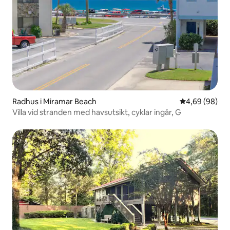
Radhus i Miramar Beach
4,69 av 5 i g
4,69 (98)
Villa vid stranden med havsutsikt, cyklar ingår, G