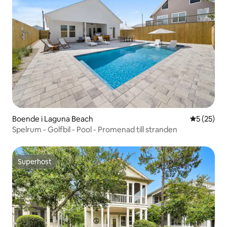
Boende i Laguna Beach
5 av 5 i g
5 (25)
Spelrum - Golfbil - Pool - Promenad till stranden
Superhost
Superhost