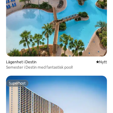
Lägenhet i Destin
Nytt ställ
Nytt
Semester i Destin med fantastisk pool!
Superhost
Superhost