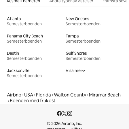
Resmål i närheten
Andra typer av vistelser
Främsta sevär
Atlanta
New Orleans
Semesterboenden
Semesterboenden
Panama City Beach
Tampa
Semesterboenden
Semesterboenden
Destin
Gulf Shores
Semesterboenden
Semesterboenden
Jacksonville
Visa mer
Semesterboenden
Airbnb
USA
Florida
Walton County
Miramar Beach
Boenden med frukost
© 2026 Airbnb, Inc.