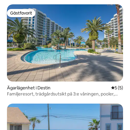
över Mexikanska golfen
Gästfavorit
Gästfavorit
Ägarlägenhet i Destin
5 av 5 i 
5 (5)
Familjeresort, trädgårdsutsikt på 3:e våningen, pooler,
strand