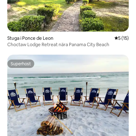
Stuga i Ponce de Leon
5 av 5 i g
5 (15)
Choctaw Lodge Retreat nära Panama City Beach
Superhost
Superhost