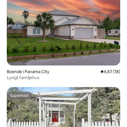
Boende i Panama City
4,67 av 5 i g
4,67 (18)
Lyxigt familjehus
Superhost
Superhost