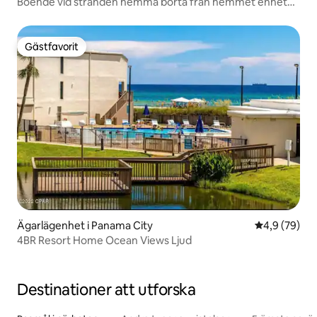
Boende vid stranden hemma borta från hemmet enhet
703
Gästfavorit
Gästfavorit
Ägarlägenhet i Panama City
4,9 av 5 i g
4,9 (79)
4BR Resort Home Ocean Views Ljud
Destinationer att utforska