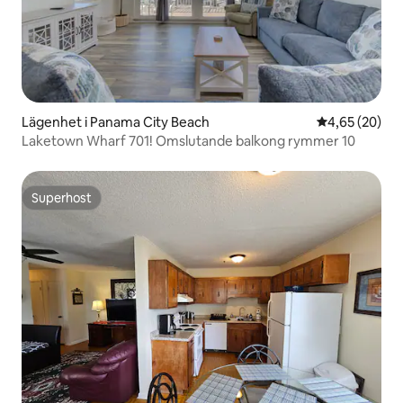
Lägenhet i Panama City Beach
4,65 av 5 i g
4,65 (20)
Laketown Wharf 701! Omslutande balkong rymmer 10
Superhost
Superhost