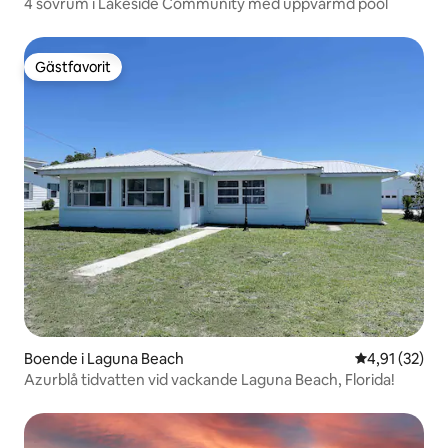
4 sovrum i Lakeside Community med uppvärmd pool
Gästfavorit
Gästfavorit
Boende i Laguna Beach
4,91 av 5 i g
4,91 (32)
Azurblå tidvatten vid vackande Laguna Beach, Florida!