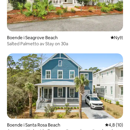
Boende i Seagrove Beach
Nytt ställ
Nytt
Salted Palmetto av Stay on 30a
Boende i Santa Rosa Beach
4,8 av 5 i g
4,8 (10)