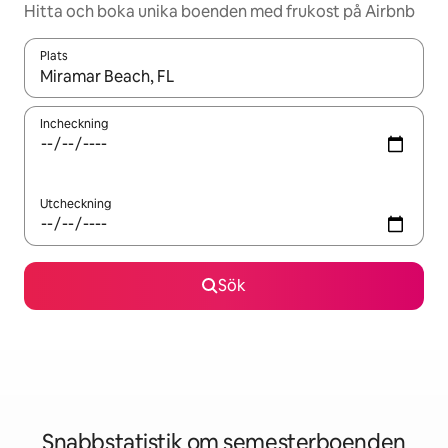
Hitta och boka unika boenden med frukost på Airbnb
Plats
När resultaten är tillgängliga kan du navigera med upp- och ned
Incheckning
Utcheckning
Sök
Snabbstatistik om semesterboenden