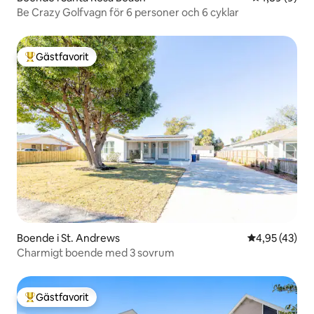
Be Crazy Golfvagn för 6 personer och 6 cyklar
Gästfavorit
Populär gästfavorit
Boende i St. Andrews
4,95 av 5 i g
4,95 (43)
Charmigt boende med 3 sovrum
Gästfavorit
Populär gästfavorit