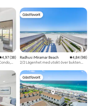
Gästfavorit
Gästfavorit
en
Radhus i Miramar Beach
4,84 av 5 i genomsnit
4,84 (98)
4,97 av 5 i genomsnittligt betyg, 38 omdömen
4,97 (38)
2/2 Lägenhet med utsikt över bukten
Condo,
och pool. 2 minuters promenad till
stranden.
Gästfavorit
Gästfavorit