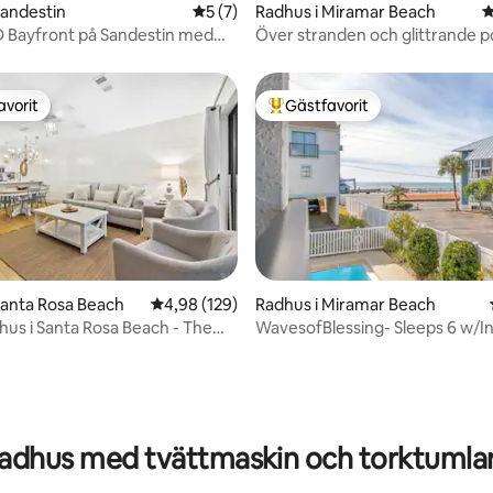
Sandestin
5 av 5 i genomsnittligt betyg, 7 omdöm
5 (7)
Radhus i Miramar Beach
4
tligt betyg, 22 omdömen
D Bayfront på Sandestin med
Över stranden och glittrande po
avorit
Gästfavorit
gästfavorit
Populär gästfavorit
Santa Rosa Beach
4,98 av 5 i genomsnittligt betyg, 129 omdöm
4,98 (129)
Radhus i Miramar Beach
ligt betyg, 201 omdömen
dhus i Santa Rosa Beach - The
WavesofBlessing- Sleeps 6 w/In
Water Views
adhus med tvättmaskin och torktumla