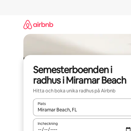
Hoppa
till
innehåll
Semesterboenden i
radhus i Miramar Beach
Hitta och boka unika radhus på Airbnb
Plats
När resultaten är tillgängliga kan du navigera me
Incheckning