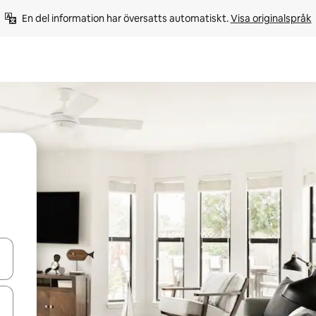
En del information har översatts automatiskt. 
Visa originalspråk
d upp- och nedåtpilarna eller utforska genom att trycka eller svepa.