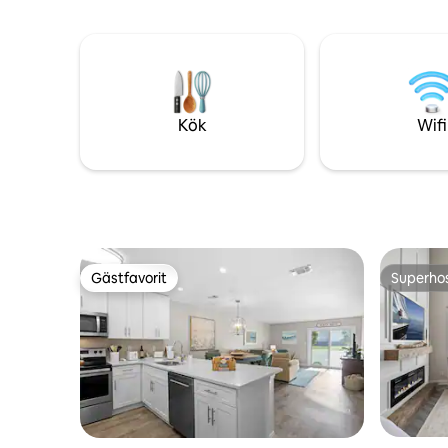
säsongspr
Kök
Wifi
Gästfavorit
Superho
Gästfavorit
Superho