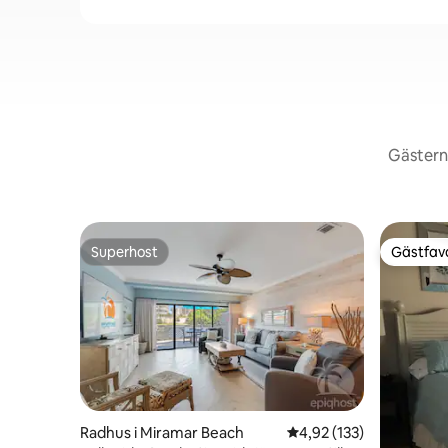
Gästerna
Superhost
Gästfavo
Superhost
Gästfavo
Radhus i Miramar Beach
4,92 av 5 i genomsnitt
4,92 (133)