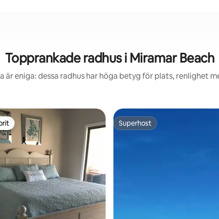
Topprankade radhus i Miramar Beach
 är eniga: dessa radhus har höga betyg för plats, renlighet 
rit
Superhost
rit
Superhost
ligt betyg, 133 omdömen