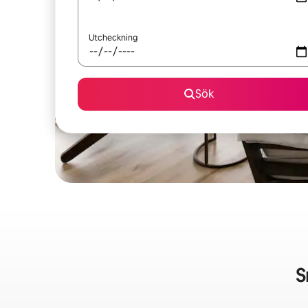
Utcheckning
Sök
S