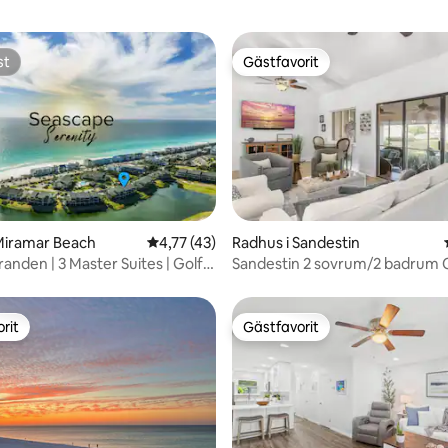
st
Gästfavorit
st
Gästfavorit
tligt betyg, 37 omdömen
Miramar Beach
4,77 av 5 i genomsnittligt betyg, 43 omdöm
4,77 (43)
Radhus i Sandestin
tranden | 3 Master Suites | Golf |
Sandestin 2 sovrum/2 badrum 
Bay views, Golf Cart
rit
Gästfavorit
rit
Gästfavorit