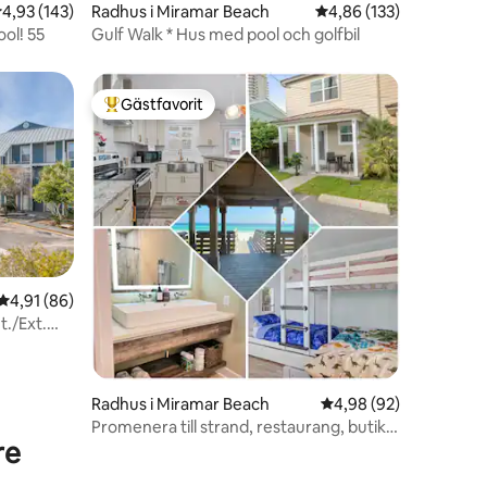
en
,93 av 5 i genomsnittligt betyg, 143 omdömen
4,93 (143)
Radhus i Miramar Beach
4,86 av 5 i genomsnitt
4,86 (133)
ol! 55
Gulf Walk * Hus med pool och golfbil
Gästfavorit
Populär gästfavorit
en
4,91 av 5 i genomsnittligt betyg, 86 omdömen
4,91 (86)
t./Ext.
Radhus i Miramar Beach
4,98 av 5 i genomsnit
4,98 (92)
Promenera till strand, restaurang, butik,
re
uthyrning, etc.