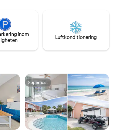
ll storlek
um och
er *
raply för
t *
arkering inom
t * Keurig
Luftkonditionering
tigheten
g i
Superhost
Superhost