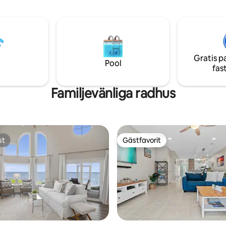
Tvättmaskin och torktumlare i fu
iser! Vänligen fråga!
* Öppen planlösning vardagsr
matplats * Familjespel och böck
Strandstolar, strandvagn och pa
gäster att använda * Smart-TV i
sovrummet och vardagsrumme
Gratis p
Frukostbar * Matbord * Crockpo
Pool
fas
Kaffebryggare * Kolgrill tillgängli
gemensamt område
Familjevänliga radhus
st
Gästfavorit
st
Gästfavorit