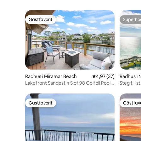
Gästfavorit
Superho
Gästfavorit
Superho
Radhus i Miramar Beach
4,97 av 5 i genomsnit
4,97 (37)
Radhus i 
Lakefront Sandestin S of 98 Golfbil Pool
Steg till s
Tennis
Pooler
Gästfavorit
Gästfavo
Gästfavorit
Gästfavo