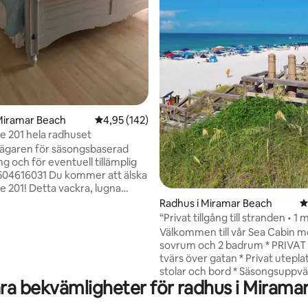
Miramar Beach
4,95 av 5 i genomsnittligt betyg, 142 omdöm
4,95 (142)
e 201 hela radhuset
ägaren för säsongsbaserad
ng och för eventuell tillämplig
 Du kommer att älska
 vackra, lugna
förvaltas och används ofta av
Radhus i Miramar Beach
4
“Privat tillgång till stranden • 1 minuts
jursavgift tillkommer, kontakta
promenad • Superhost”
Välkommen till vår Sea Cabin m
 med dina uppgifter. En kort
sovrum och 2 badrum * PRIVAT STRAND
å 4 kvarter tar dig till den
tvärs över gatan * Privat utepl
ria Miramar Regional Public
stolar och bord * Säsongsuppv
ring. Denna strand
ra bekvämligheter för radhus i Mirama
gemensam pool * Gratis parker
ill den populära Pompano Joe's
plats (1 parkeringsbiljett tillhand
ouse. Erbjuder också låga