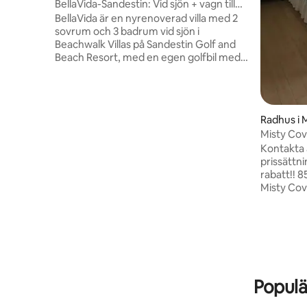
BellaVida-Sandestin: Vid sjön + vagn till
stranden
BellaVida är en nyrenoverad villa med 2
sovrum och 3 badrum vid sjön i
Beachwalk Villas på Sandestin Golf and
Beach Resort, med en egen golfbil med 6
platser inkluderad. Två sviter med
dubbelsäng i king-storlek, en
våningssäng med två enkelsängar och en
bäddsoffa i vardagsrummet ger sovplats
Radhus i 
för upp till 8 personer, med två fullt
Misty Cov
utrustade badrum och ett
Kontakta 
toalettutrymme på nedervåningen.
prissättni
Kaffe på uteplatsen med utsikt över sjön,
rabatt!! 8504616031
sedan en tur till stranden, poolerna och
Misty Cove 201! Detta
Baytowne Wharf. Fullt renoverad 2025
stadshus 
med integritet i en återvändsgränd.
ägaren. Misty Cove är husdjursvänlig. En
liten husd
bara ägaren
promenad p
kostnadsf
Beach och parke
Populä
ligger int
Seafood H