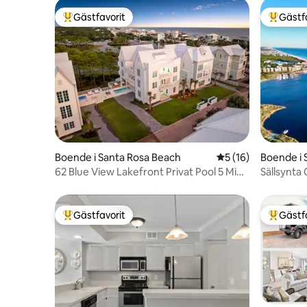
Gästfavorit
Gästf
Populär gästfavorit
Populär 
Boende i Santa Rosa Beach
5 av 5 i genomsnit
5 (16)
Boende i 
62 Blue View Lakefront Privat Pool 5 Min
Sällsynta
till Beach
till deede
Gästfavorit
Gästf
Populär gästfavorit
Populär 