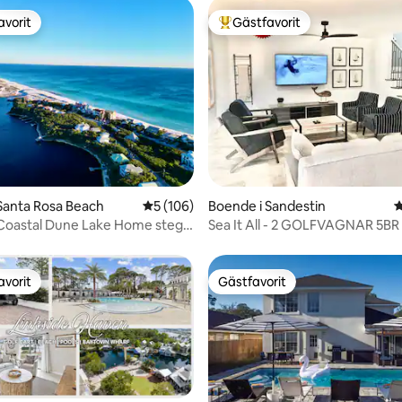
avorit
Gästfavorit
gästfavorit
Populär gästfavorit
tligt betyg, 16 omdömen
Santa Rosa Beach
5 av 5 i genomsnittligt betyg, 106 omdöm
5 (106)
Boende i Sandestin
4
 Coastal Dune Lake Home steg
Sea It All - 2 GOLFVAGNAR 5BR
d beach.
Beach Golf
avorit
Gästfavorit
gästfavorit
Gästfavorit