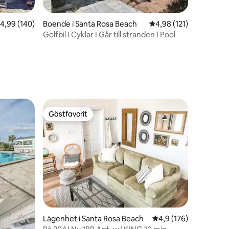
en
,99 av 5 i genomsnittligt betyg, 140 omdömen
4,99 (140)
Boende i Santa Rosa Beach
4,98 av 5 i genomsnitt
4,98 (121)
Golfbil I Cyklar I Går till stranden I Pool
Gästfavorit
Gästfavorit
en
Lägenhet i Santa Rosa Beach
4,9 av 5 i genomsnitt
4,9 (176)