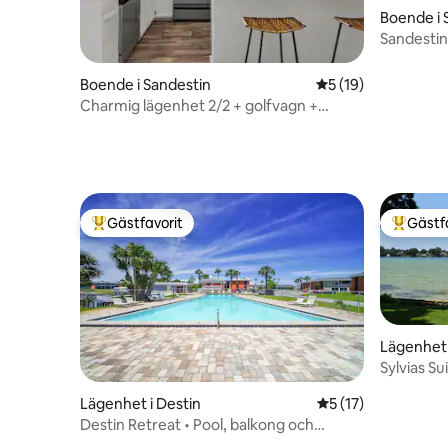
Boende i 
Sandestin 
•Strand•
Boende i Sandestin
5 av 5 i genomsnit
5 (19)
Charmig lägenhet 2/2 + golfvagn +
tillgång till strand
Gästfavorit
Gästf
Populär gästfavorit
Populär 
Lägenhet 
Sylvias Su
paddelbr
Lägenhet i Destin
5 av 5 i genomsnit
5 (17)
Destin Retreat • Pool, balkong och
bekvämligheter