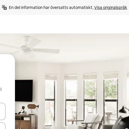
En del information har översatts automatiskt. 
Visa originalspråk
l
d upp- och nedåtpilarna eller utforska genom att trycka eller svepa.