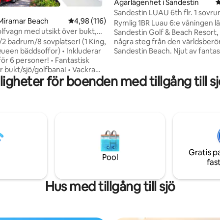
ligt betyg, 151 omdömen
Ägarlägenhet i Sandestin
4
Sandestin LUAU 6th flr. 1 sovru
 Miramar Beach
4,98 av 5 i genomsnittligt betyg, 116 omdöm
4,98 (116)
till strand
Rymlig 1BR Luau 6:e våningen l
olfvagn med utsikt över bukt,
Sandestin Golf & Beach Resort,
lf
några steg från den världsber
/2 badrum/8 sovplatser! (1 King,
Sandestin Beach. Njut av fantast
n bäddsoffor) • Inkluderar
över solnedgången över poole
ör 6 personer! • Fantastisk
golfbanan och det avlägsna hav
bukt/sjö/golfbana! • Vackra
gheter för boenden med tillgång till s
din privata balkong. Har en dub
ngar gör att du vill stanna för
bäddsoffa i queen cool gel me
foam, ottoman dubbelsäng, full
 • Beläget på den
kök med nya vitvaror och
ndestin® Golf & Beach Resort! •
tvättmaskin/torktumlare i enh
in/torktumlare, kabel och WiFi
Inkluderar SPÅRVAGN till Bayt
Wharf, WIFI, Netflix och strand
ngs- och
med vagn. Vackert möblerad oc
avtal måste undertecknas
Gratis p
underhållen för en avkopplande
gar efter bokning. Måste vara
Pool
fas
 för att boka och närvara för
Hus med tillgång till sjö