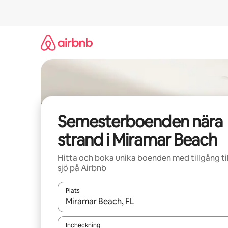
Hoppa
till
innehåll
Semesterboenden nära
strand i Miramar Beach
Hitta och boka unika boenden med tillgång til
sjö på Airbnb
Plats
När resultaten är tillgängliga kan du navigera me
Incheckning