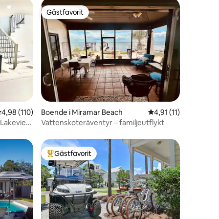
Gästfavorit
Gästfavorit
en
,98 av 5 i genomsnittligt betyg, 110 omdömen
4,98 (110)
Boende i Miramar Beach
4,91 av 5 i genomsni
4,91 (11)
 Lakeview
Vattenskoteräventyr – familjeutflykt
Gästfavorit
Populär gästfavorit