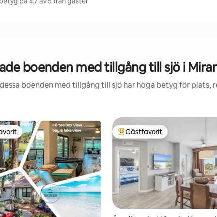
etyg på 4,7 av 5 från gäster
de boenden med tillgång till sjö i Mir
dessa boenden med tillgång till sjö har höga betyg för plats,
avorit
Gästfavorit
gästfavorit
Populär gästfavorit