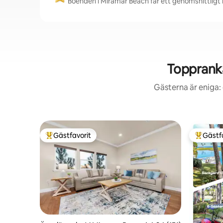
Boenden i Miramar Beach får ett genomsnittligt b
Toppranka
Gästerna är eniga: 
Gästfavorit
Gästf
Populär gästfavorit
Populär 