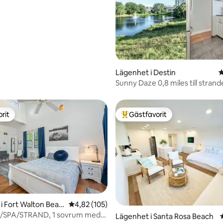
Lägenhet i Destin
4
Sunny Daze 0,8 miles till stran
rit
Gästfavorit
rit
Populär gästfavorit
i Fort Walton Beac
4,82 av 5 i genomsnittligt betyg, 105 omdöm
4,82 (105)
ol/SPA/STRAND, 1 sovrum med
Lägenhet i Santa Rosa Beach