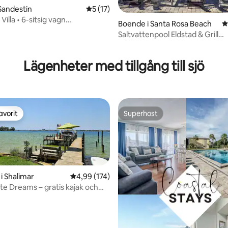
Sandestin
5 av 5 i genomsnittligt betyg, 17 omdöm
5 (17)
Villa • 6-sitsig vagn
Boende i Santa Rosa Beach
4
Baytowne•Pool
Saltvattenpool Eldstad & Grill
tligt betyg, 19 omdömen
Husdjursvänlig Nära 30A
Lägenheter med tillgång till sjö
avorit
Superhost
gästfavorit
Superhost
i Shalimar
4,99 av 5 i genomsnittligt betyg, 174 omdöm
4,99 (174)
ite Dreams – gratis kajak och
äda
tligt betyg, 17 omdömen