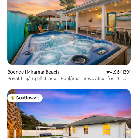
Boende i Miramar Beach
4,96 av 5 i ge
4,96 (139)
Privat tillgång till strand – Pool/Spa – Sovplatser för 14 –
Husdjur OK
Gästfavorit
Populär gästfavorit