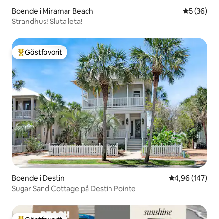
Boende i Miramar Beach
5 av 5 i g
5 (36)
Strandhus! Sluta leta!
Gästfavorit
Populär gästfavorit
Boende i Destin
4,96 av 5 i ge
4,96 (147)
Sugar Sand Cottage på Destin Pointe