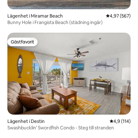
Lägenhet i Miramar Beach
4,97 av 5 i ge
4,97 (567)
Bunny Hole i Frangista Beach (städning ingår)
Gästfavorit
Gästfavorit
Lägenhet i Destin
4,9 av 5 i ge
4,9 (114)
Swashbucklin' Swordfish Condo - Steg till stranden