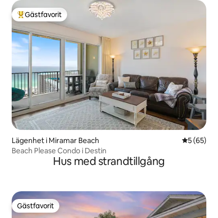
Gästfavorit
Populär gästfavorit
Lägenhet i Miramar Beach
5 av 5 i g
5 (65)
Beach Please Condo i Destin
Hus med strandtillgång
Gästfavorit
Gästfavorit