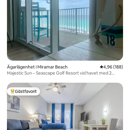
Ägarlägenhet i Miramar Beach
4,96 av 5 i ge
4,96 (188)
Majestic Sun – Seascape Golf Resort vid havet med 2
sovrum
Gästfavorit
Populär gästfavorit