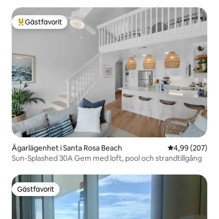
Gästfavorit
Populär gästfavorit
Ägarlägenhet i Santa Rosa Beach
4,99 av 5 i ge
4,99 (207)
Sun-Splashed 30A Gem med loft, pool och strandtillgång
Gästfavorit
Gästfavorit