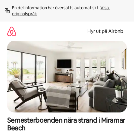
Hoppa
En del information har översatts automatiskt. 
Visa 
till
originalspråk
innehåll
Hyr ut på Airbnb
Semesterboenden nära strand i Miramar
Beach