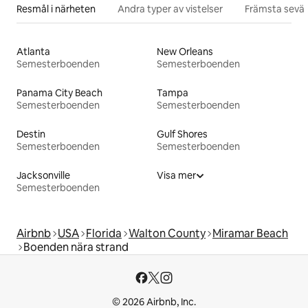
Resmål i närheten
Andra typer av vistelser
Främsta sevär
Atlanta
New Orleans
Semesterboenden
Semesterboenden
Panama City Beach
Tampa
Semesterboenden
Semesterboenden
Destin
Gulf Shores
Semesterboenden
Semesterboenden
Jacksonville
Visa mer
Semesterboenden
Airbnb
USA
Florida
Walton County
Miramar Beach
Boenden nära strand
© 2026 Airbnb, Inc.