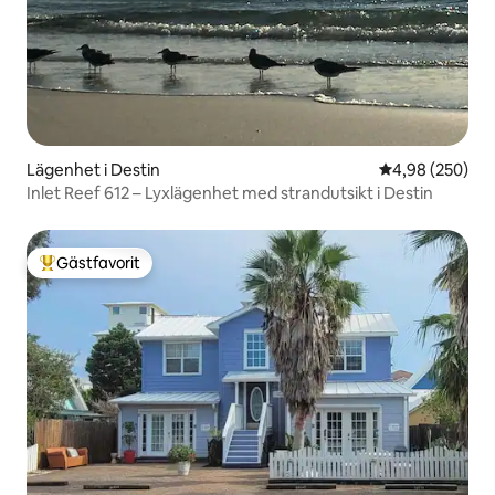
Lägenhet i Destin
4,98 av 5 i ge
4,98 (250)
Inlet Reef 612 – Lyxlägenhet med strandutsikt i Destin
Gästfavorit
Populär gästfavorit