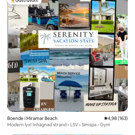
Gästfavorit
Populär gästfavorit
Boende i Miramar Beach
4,98 av 5 i ge
4,98 (163)
Modern lyx! Inhägnad strand • LSV • Simspa • Gym