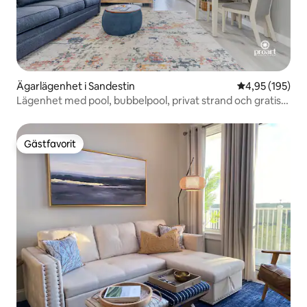
Ägarlägenhet i Sandestin
4,95 av 5 i ge
4,95 (195)
Lägenhet med pool, bubbelpool, privat strand och gratis
parkering
Gästfavorit
Gästfavorit