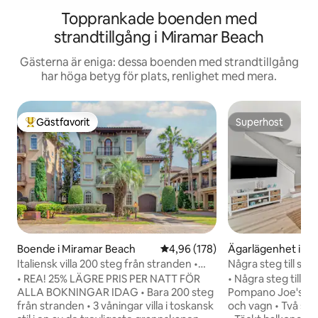
Topprankade boenden med
strandtillgång i Miramar Beach
Gästerna är eniga: dessa boenden med strandtillgång
har höga betyg för plats, renlighet med mera.
Gästfavorit
Superhost
Populär gästfavorit
Superhost
Boende i Miramar Beach
4,96 av 5 i genomsnittligt bety
4,96 (178)
Ägarlägenhet i Mi
ch
Italiensk villa 200 steg från stranden •
Några steg till str
Gratis kryssning!
två sviter med du
• REA! 25% LÄGRE PRIS PER NATT FÖR
• Några steg till 
ALLA BOKNINGAR IDAG • Bara 200 steg
Pompano Joe's • Strandstolar, paraplyer
från stranden • 3 våningar villa i toskansk
och vagn • Två svi