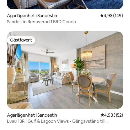
Ägarlägenhet i Sandestin
4,93 av 5 i ge
4,93 (149)
Sandestin Renoverad 1 BRD Condo
Gästfavorit
Gästfavorit
Ägarlägenhet i Sandestin
4,93 av 5 i ge
4,93 (152)
Luau 1BR | Gulf & Lagoon Views • Gångavstånd till
stranden