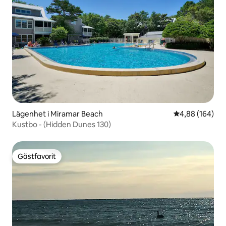
Lägenhet i Miramar Beach
4,88 av 5 i ge
4,88 (164)
Kustbo - (Hidden Dunes 130)
Gästfavorit
Gästfavorit