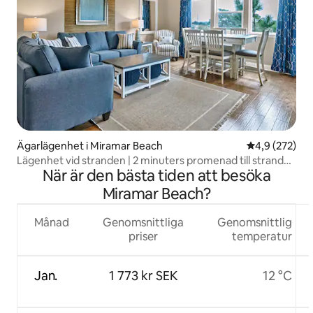
Ägarlägenhet i Miramar Beach
4,9 av 5 i ge
4,9 (272)
Lägenhet vid stranden | 2 minuters promenad till stranden
När är den bästa tiden att besöka
| Pool + bubbelpool
Miramar Beach?
Månad
Genomsnittliga
Genomsnittlig
priser
temperatur
Jan.
1 773 kr SEK
12 °C