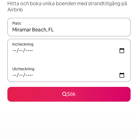
Hitta och boka unika boenden med strandtillgång på
Airbnb
Plats
När resultaten är tillgängliga kan du navigera med upp- och ned
Incheckning
Utcheckning
Sök