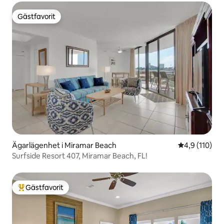
Gästfavorit
Gästfavorit
Ägarlägenhet i Miramar Beach
4,9 av 5 i ge
4,9 (110)
Surfside Resort 407, Miramar Beach, FL!
Gästfavorit
Populär gästfavorit