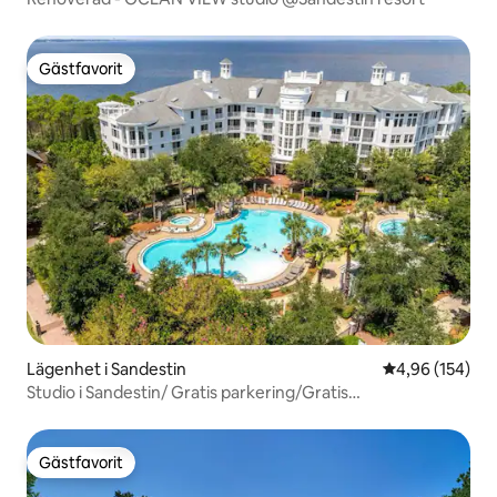
Gästfavorit
Gästfavorit
Lägenhet i Sandestin
4,96 av 5 i ge
4,96 (154)
Studio i Sandestin/ Gratis parkering/Gratis
strandspårvagn
Gästfavorit
Gästfavorit