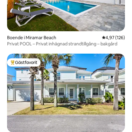
Boende i Miramar Beach
4,97 av 5 i ge
4,97 (126)
Privat POOL – Privat inhägnad strandtillgång – bakgård
Gästfavorit
Populär gästfavorit