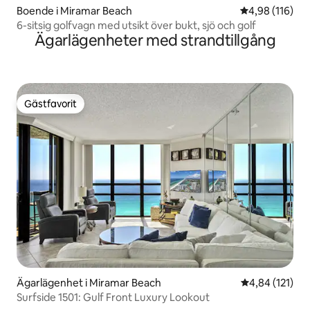
Boende i Miramar Beach
4,98 av 5 i ge
4,98 (116)
6-sitsig golfvagn med utsikt över bukt, sjö och golf
Ägarlägenheter med strandtillgång
Gästfavorit
Gästfavorit
Ägarlägenhet i Miramar Beach
4,84 av 5 i ge
4,84 (121)
Surfside 1501: Gulf Front Luxury Lookout