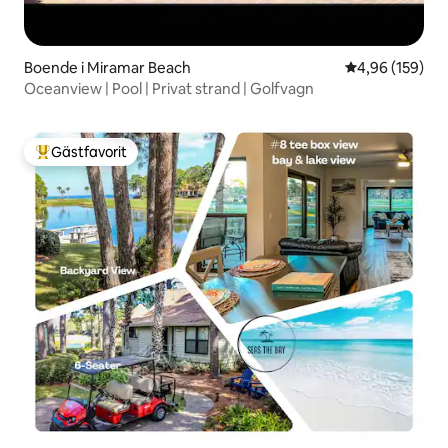
Boende i Miramar Beach
4,96 av 5 i ge
4,96 (159)
Oceanview | Pool | Privat strand | Golfvagn
Gästfavorit
Populär gästfavorit