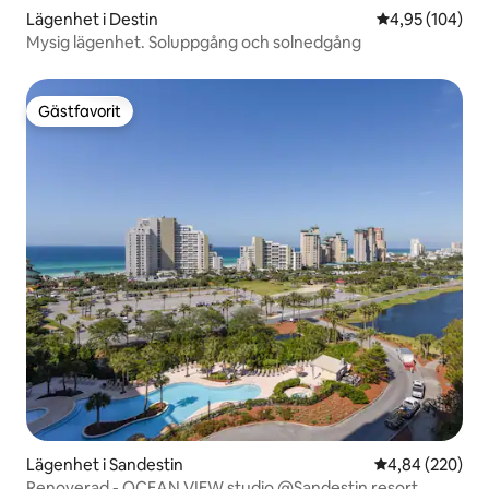
Lägenhet i Destin
4,95 av 5 i ge
4,95 (104)
Mysig lägenhet. Soluppgång och solnedgång
Gästfavorit
Gästfavorit
Lägenhet i Sandestin
4,84 av 5 i ge
4,84 (220)
Renoverad - OCEAN VIEW studio @Sandestin resort