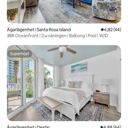
Ägarlägenhet i Santa Rosa Island
4,82 av 5 i g
4,82 (44)
3BR Oceanfront | 2:a våningen | Balkong | Pool | W/D
Superhost
Superhost
Ägarlägenhet i Destin
4,88 av 5 i g
4,88 (64)