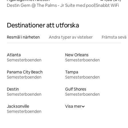
Destin Gem @ The Palms - Jr Suite med pool|Snabbt WiFi
Destinationer att utforska
Resmål i närheten
Andra typer av vistelser
Främsta sevär
Atlanta
New Orleans
Semesterboenden
Semesterboenden
Panama City Beach
Tampa
Semesterboenden
Semesterboenden
Destin
Gulf Shores
Semesterboenden
Semesterboenden
Jacksonville
Visa mer
Semesterboenden