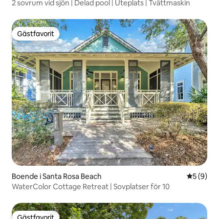
2 sovrum vid sjön | Delad pool | Uteplats | Tvättmaskin
Gästfavorit
Gästfavorit
Boende i Santa Rosa Beach
5 av 5 i 
5 (9)
WaterColor Cottage Retreat | Sovplatser för 10
Gästfavorit