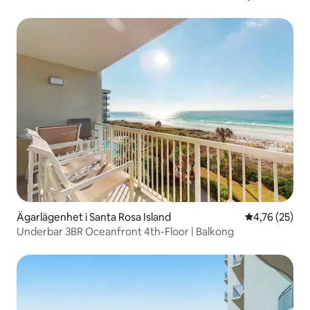
|Pool och gym
Ägarlägenhet i Santa Rosa Island
4,76 av 5 i g
4,76 (25)
Underbar 3BR Oceanfront 4th-Floor | Balkong