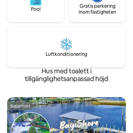
Gratis parkering
Pool
inom fastigheten
Luftkonditionering
Hus med toalett i
tillgänglighetsanpassad höjd
Superhost
Superhost