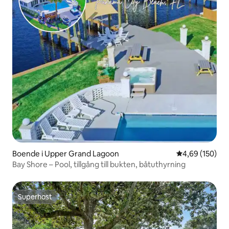
Boende i Upper Grand Lagoon
4,69 av 5 i ge
4,69 (150)
Bay Shore – Pool, tillgång till bukten, båtuthyrning
Superhost
Superhost