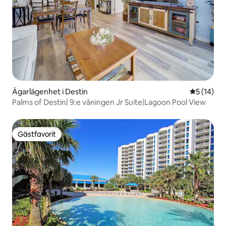
Ägarlägenhet i Destin
5 av 5 i g
5 (14)
Palms of Destin| 9:e våningen Jr Suite|Lagoon Pool View
Gästfavorit
Gästfavorit