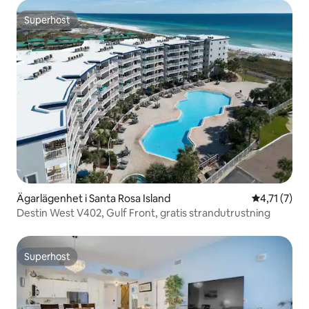
Superhost
Superhost
Ägarlägenhet i Santa Rosa Island
4,71 av 5 i
4,71 (7)
Destin West V402, Gulf Front, gratis strandutrustning
Superhost
Superhost