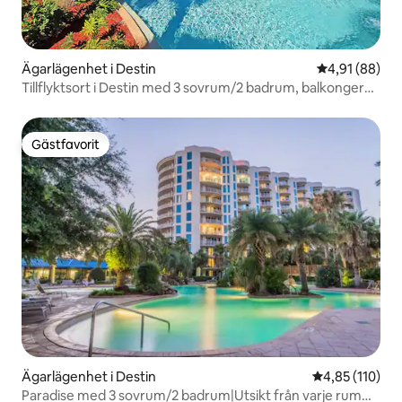
Ägarlägenhet i Destin
4,91 av 5 i g
4,91 (88)
Tillflyktsort i Destin med 3 sovrum/2 badrum, balkonger
och pooler
Gästfavorit
Gästfavorit
Ägarlägenhet i Destin
4,85 av 5 i ge
4,85 (110)
Paradise med 3 sovrum/2 badrum|Utsikt från varje rum