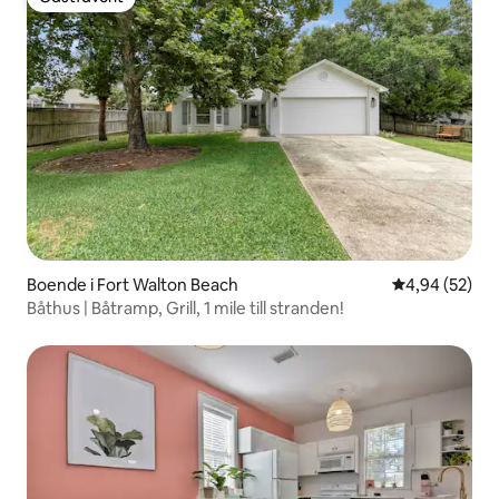
Gästfavorit
Boende i Fort Walton Beach
4,94 av 5 i g
4,94 (52)
Båthus | Båtramp, Grill, 1 mile till stranden!