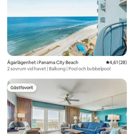
Ägarlägenhet i Panama City Beach
4,61 av 5 i g
4,61 (28)
2 sovrum vid havet | Balkong | Pool och bubbelpool
Gästfavorit
Gästfavorit