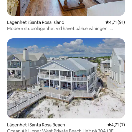
Lägenhet i Santa Rosa Island
4,71 av 5 i 
4,71 (91)
Modern studiolägenhet vid havet på 6:e våningen |
Balkong
Lägenhet i Santa Rosa Beach
4,71 av 5 i
4,71 (7)
Ocean Air Upper West Private Beach Unit på 30A (BE