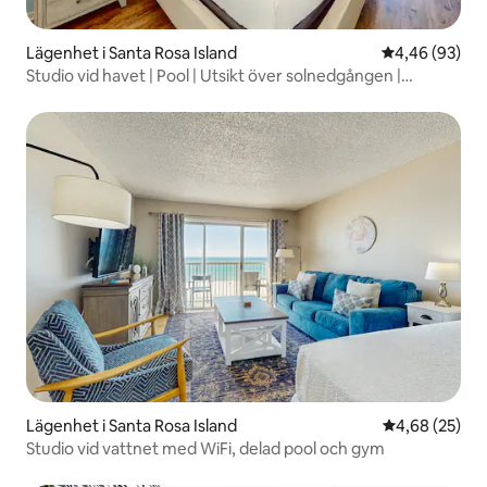
Lägenhet i Santa Rosa Island
4,46 av 5 i g
4,46 (93)
Studio vid havet | Pool | Utsikt över solnedgången |
Balkong
Lägenhet i Santa Rosa Island
4,68 av 5 i g
4,68 (25)
Studio vid vattnet med WiFi, delad pool och gym