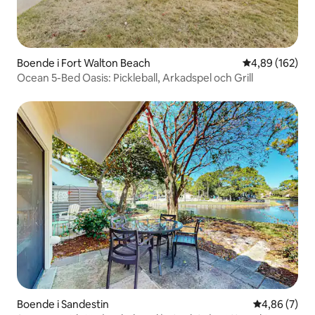
Boende i Fort Walton Beach
4,89 av 5 i ge
4,89 (162)
Ocean 5-Bed Oasis: Pickleball, Arkadspel och Grill
Boende i Sandestin
4,86 av 5 i 
4,86 (7)