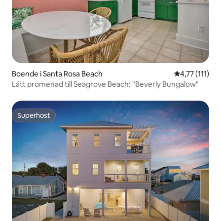
Boende i Santa Rosa Beach
4,77 av 5 i g
4,77 (111)
Lätt promenad till Seagrove Beach: "Beverly Bungalow"
Superhost
Superhost