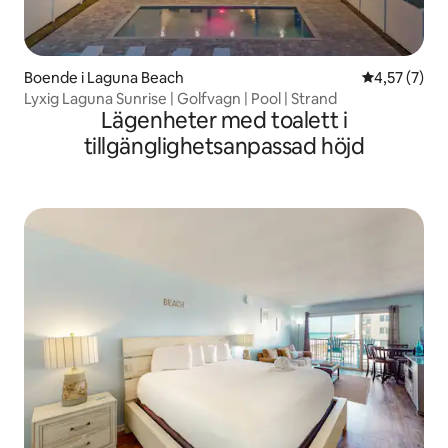
Boende i Laguna Beach
4,57 av 5 i 
4,57 (7)
Lyxig Laguna Sunrise | Golfvagn | Pool | Strand
Lägenheter med toalett i
tillgänglighetsanpassad höjd