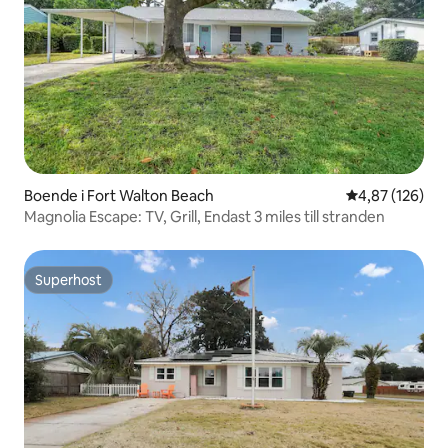
Boende i Fort Walton Beach
4,87 av 5 i ge
4,87 (126)
Magnolia Escape: TV, Grill, Endast 3 miles till stranden
Superhost
Superhost