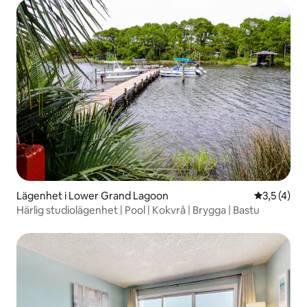
Lägenhet i Lower Grand Lagoon
3,5 av 5 i
3,5 (4)
Härlig studiolägenhet | Pool | Kokvrå | Brygga | Bastu