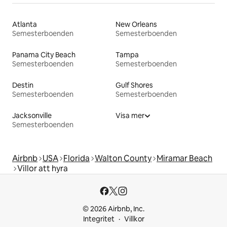
Atlanta
New Orleans
Semesterboenden
Semesterboenden
Panama City Beach
Tampa
Semesterboenden
Semesterboenden
Destin
Gulf Shores
Semesterboenden
Semesterboenden
Jacksonville
Visa mer
Semesterboenden
Airbnb
USA
Florida
Walton County
Miramar Beach
Villor att hyra
© 2026 Airbnb, Inc.
Integritet
Villkor