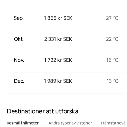
Sep.
1 865 kr SEK
27 °C
Okt.
2 331 kr SEK
22 °C
Nov.
1 722 kr SEK
16 °C
Dec.
1 989 kr SEK
13 °C
Destinationer att utforska
Resmål i närheten
Andra typer av vistelser
Främsta sevär