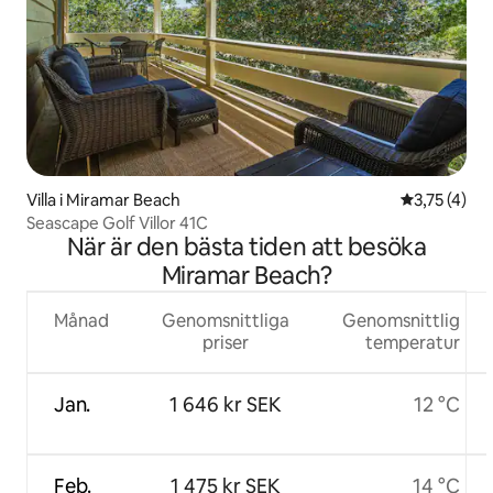
Villa i Miramar Beach
3,75 av 5 i
3,75 (4)
Seascape Golf Villor 41C
När är den bästa tiden att besöka
Miramar Beach?
Månad
Genomsnittliga
Genomsnittlig
priser
temperatur
Jan.
1 646 kr SEK
12 °C
Feb.
1 475 kr SEK
14 °C