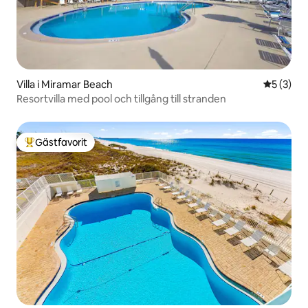
Villa i Miramar Beach
5 av 5 i 
5 (3)
Resortvilla med pool och tillgång till stranden
Gästfavorit
Populär gästfavorit