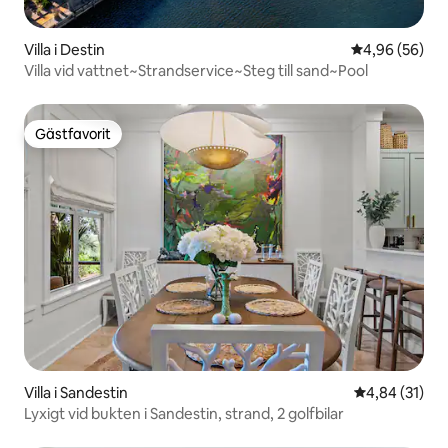
Villa i Destin
4,96 av 5 i g
4,96 (56)
Villa vid vattnet~Strandservice~Steg till sand~Pool
Gästfavorit
Gästfavorit
Villa i Sandestin
4,84 av 5 i g
4,84 (31)
Lyxigt vid bukten i Sandestin, strand, 2 golfbilar