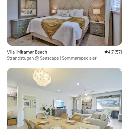
Villa i Miramar Beach
4,7 av 5 i g
4,7 (57)
Strandstugan @ Seascape | Sommarspecialer