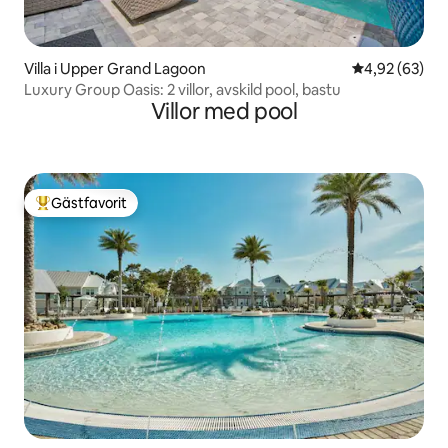
Villa i Upper Grand Lagoon
4,92 av 5 i g
4,92 (63)
Luxury Group Oasis: 2 villor, avskild pool, bastu
Villor med pool
Gästfavorit
Populär gästfavorit