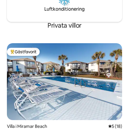
Luftkonditionering
Privata villor
Gästfavorit
Populär gästfavorit
Villa i Miramar Beach
5 av 5 i g
5 (18)