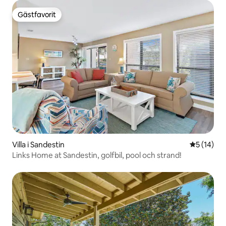
Gästfavorit
Gästfavorit
Villa i Sandestin
5 av 5 i g
5 (14)
Links Home at Sandestin, golfbil, pool och strand!