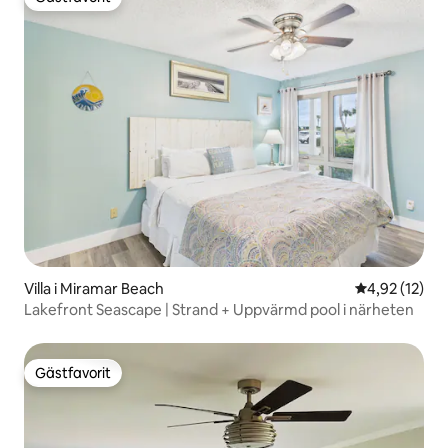
Gästfavorit
Villa i Miramar Beach
4,92 av 5 i g
4,92 (12)
Lakefront Seascape | Strand + Uppvärmd pool i närheten
Gästfavorit
Gästfavorit