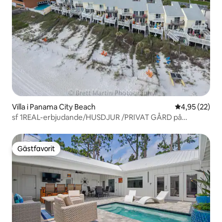
Villa i Panama City Beach
4,95 av 5 i g
4,95 (22)
sf 1REAL-erbjudande/HUSDJUR /PRIVAT GÅRD på
stranden
Gästfavorit
Gästfavorit