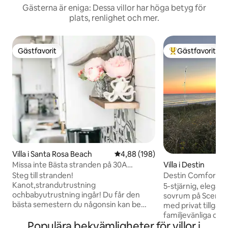
Gästerna är eniga: Dessa villor har höga betyg för
plats, renlighet och mer.
Gästfavorit
Gästfavorit
Gästfavorit
Populär gästfavor
Villa i Santa Rosa Beach
4,88 av 5 i genomsnittligt bety
4,88 (198)
Missa inte Bästa stranden på 30A
Villa i Destin
Pickleball Strandstolar
Steg till stranden!
Destin Comfort-W
Kanot,strandutrustning
w/beach access
5-stjärnig, elegan
ochbabyutrustning ingår! Du får den
sovrum på Scenic 
bästa semestern du någonsin kan be
med privat tillgång
om! En semester på 30A kommer alltid
familjevänliga omr
att bli ihågkommen! Njut av denna
Populära bekvämligheter för villor i
närliggande resta