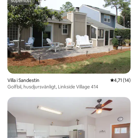
Superhost
Superhost
Villa i Sandestin
4,71 av 5 i 
4,71 (14)
Golfbil, husdjursvänligt, Linkside Village 414