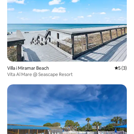
Villa i Miramar Beach
5 av 5 i 
5 (3)
Vita Al Mare @ Seascape Resort