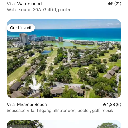
Villa i Watersound
5 av 5 i g
5 (21)
Watersound-30A: Golfbil, pooler
Gästfavorit
Gästfavorit
Villa i Miramar Beach
4,83 av 5 i 
4,83 (6)
Seascape Villa: Tillgång till stranden, pooler, golf, musik