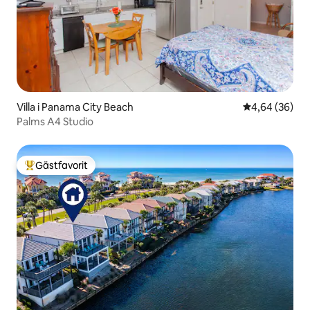
Villa i Panama City Beach
4,64 av 5 i g
4,64 (36)
Palms A4 Studio
Gästfavorit
Populär gästfavorit