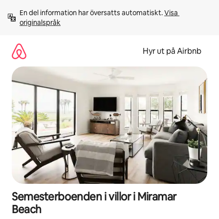
Hoppa
En del information har översatts automatiskt. 
Visa 
till
originalspråk
innehåll
Hyr ut på Airbnb
Semesterboenden i villor i Miramar
Beach