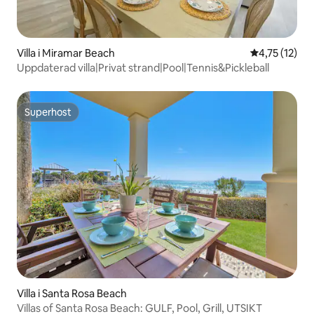
Villa i Miramar Beach
4,75 av 5 i 
4,75 (12)
Uppdaterad villa|Privat strand|Pool|Tennis&Pickleball
Superhost
Superhost
Villa i Santa Rosa Beach
Villas of Santa Rosa Beach: GULF, Pool, Grill, UTSIKT