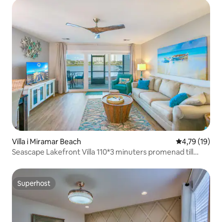
Villa i Miramar Beach
4,79 av 5 i g
4,79 (19)
Seascape Lakefront Villa 110*3 minuters promenad till
stranden
Superhost
Superhost