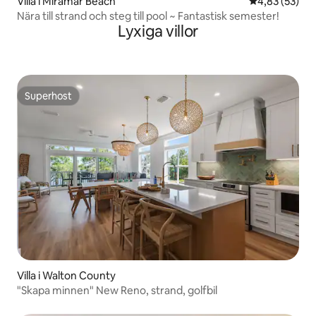
Villa i Miramar Beach
4,83 av 5 i g
4,83 (53)
Nära till strand och steg till pool ~ Fantastisk semester!
Lyxiga villor
Superhost
Superhost
Villa i Walton County
"Skapa minnen" New Reno, strand, golfbil