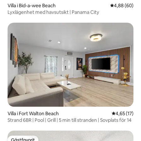
Villa i Bid-a-wee Beach
4,88 av 5 i g
4,88 (60)
Lyxlägenhet med havsutsikt | Panama City
Villa i Fort Walton Beach
4,65 av 5 i g
4,65 (17)
Strand 6BR | Pool | Grill | 5 min till stranden | Sovplats för 14
Gästfavorit