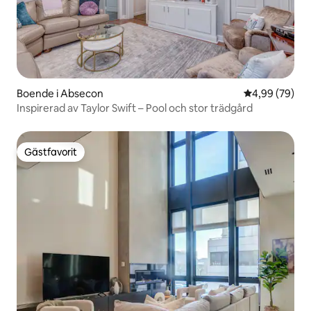
Boende i Absecon
4,99 av 5 i g
4,99 (79)
Inspirerad av Taylor Swift – Pool och stor trädgård
Gästfavorit
Gästfavorit