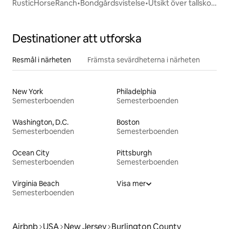
RusticHorseRanch•Bondgårdsvistelse•Utsikt över tallskog
från altan•WhartonSF
Destinationer att utforska
Resmål i närheten
Främsta sevärdheterna i närheten
New York
Philadelphia
Semesterboenden
Semesterboenden
Washington, D.C.
Boston
Semesterboenden
Semesterboenden
Ocean City
Pittsburgh
Semesterboenden
Semesterboenden
Virginia Beach
Visa mer
Semesterboenden
Airbnb
USA
New Jersey
Burlington County