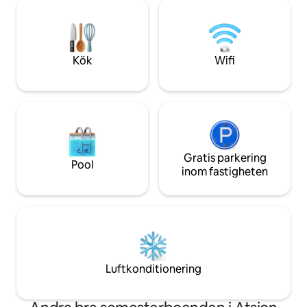
Altan med utemöbl
tillhandahålls) ➢ Parkering på
grillning vid eldlju
närliggande parkeringsplats för 20 $/dag
Husdjursvänligt (i 
➢Delad takterrass med panoramautsikt
promenad till sjön
➢Arbetsyta ➢Tvättmaskin/torktumlare i
ovanför, abborrfi
Kök
Wifi
boendet ➢Gästsupport dygnet runt
gym i närheten. Tys
Gratis parkering
Pool
inom fastigheten
Luftkonditionering