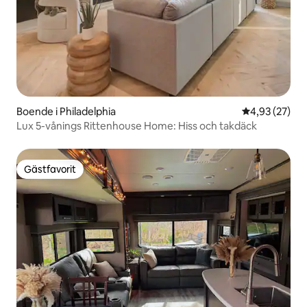
Boende i Philadelphia
4,93 av 5 i g
4,93 (27)
Lux 5-vånings Rittenhouse Home: Hiss och takdäck
Gästfavorit
Gästfavorit