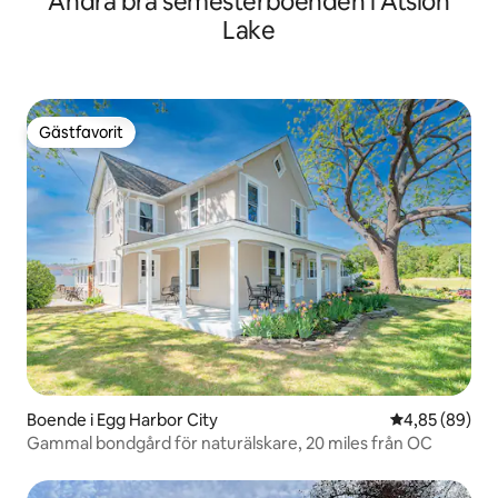
Andra bra semesterboenden i Atsion
Lake
Gästfavorit
Gästfavorit
Boende i Egg Harbor City
4,85 av 5 i g
4,85 (89)
Gammal bondgård för naturälskare, 20 miles från OC