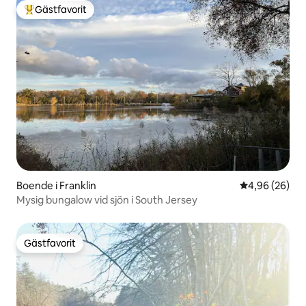
Gästfavorit
Populär gästfavorit
Boende i Franklin
4,96 av 5 i g
4,96 (26)
Mysig bungalow vid sjön i South Jersey
Gästfavorit
Gästfavorit