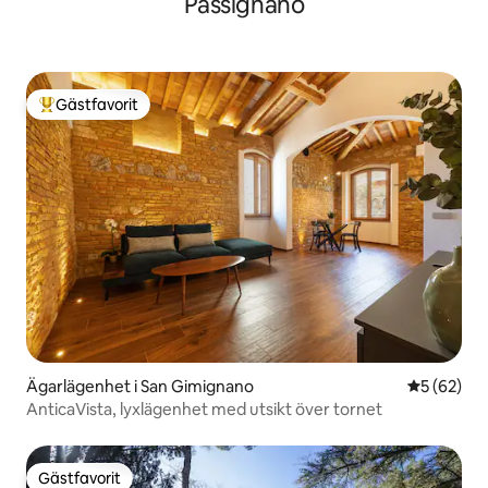
Passignano
Gästfavorit
Populär gästfavorit
Ägarlägenhet i San Gimignano
5 av 5 i g
5 (62)
AnticaVista, lyxlägenhet med utsikt över tornet
Gästfavorit
Gästfavorit