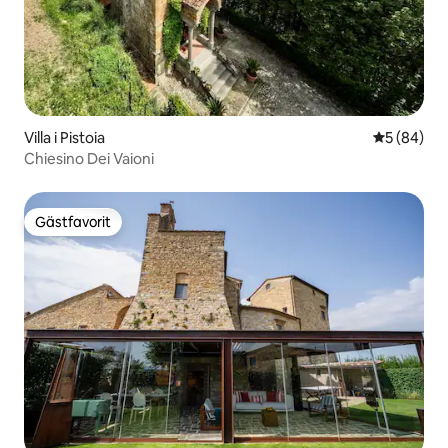
Villa i Pistoia
5 av 5 i g
5 (84)
Chiesino Dei Vaioni
Gästfavorit
Gästfavorit