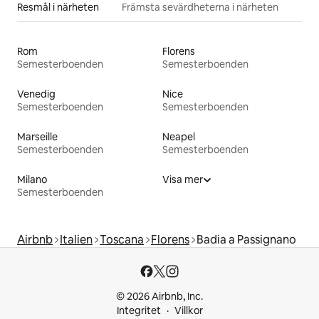
Resmål i närheten
Främsta sevärdheterna i närheten
Rom
Florens
Semesterboenden
Semesterboenden
Venedig
Nice
Semesterboenden
Semesterboenden
Marseille
Neapel
Semesterboenden
Semesterboenden
Milano
Visa mer
Semesterboenden
Airbnb
Italien
Toscana
Florens
Badia a Passignano
© 2026 Airbnb, Inc.
Integritet
Villkor