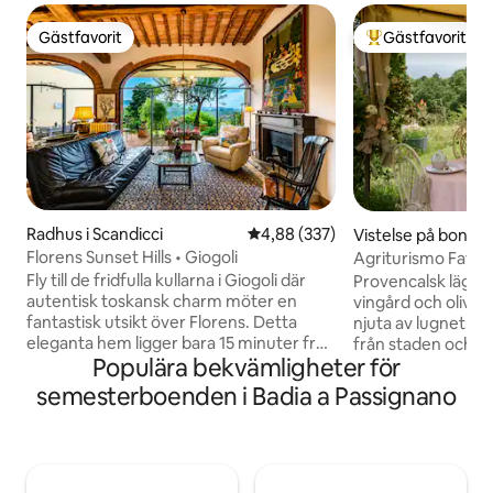
Gästfavorit
Gästfavorit
Gästfavorit
Populär gästfavor
Radhus i Scandicci
4,88 av 5 i genomsnittligt bety
4,88 (337)
Vistelse på bondgå
ello
Florens Sunset Hills • Giogoli
Agriturismo Fattor
Fly till de fridfulla kullarna i Giogoli där
Provencalsk läge
autentisk toskansk charm möter en
vingård och olivt
fantastisk utsikt över Florens. Detta
njuta av lugnet p
eleganta hem ligger bara 15 minuter från
från staden och 4
Populära bekvämligheter för
stadens centrum och Chiantis landsbygd
Sången av ekorn 
och är den perfekta basen för att
vara soundtracket
semesterboenden i Badia a Passignano
utforska Toscana samtidigt som du
medan rådjuren br
njuter av lugna morgnar, oförglömliga
olivträden. En ita
solnedgångar och skönheten i det
frukost (kaffe, te, 
omgivande landskapet. Omgiven av
ingår, om du föred
naturen men nära regionens mest
serverad frukost v