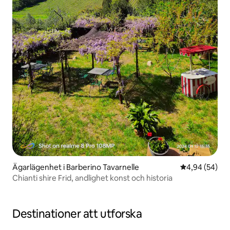
Ägarlägenhet i Barberino Tavarnelle
4,94 av 5 i g
4,94 (54)
Chianti shire Frid, andlighet konst och historia
Destinationer att utforska