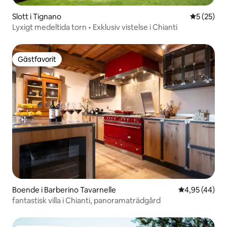
Slott i Tignano
5 av 5 i g
5 (25)
Lyxigt medeltida torn • Exklusiv vistelse i Chianti
Gästfavorit
Gästfavorit
Boende i Barberino Tavarnelle
4,95 av 5 i g
4,95 (44)
fantastisk villa i Chianti, panoramaträdgård