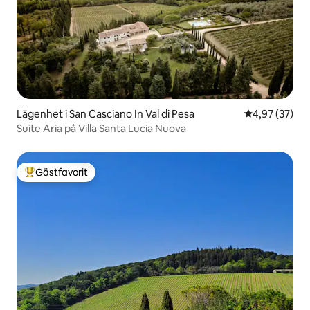
Lägenhet i San Casciano In Val di Pesa
4,97 av 5 i g
4,97 (37)
Suite Aria på Villa Santa Lucia Nuova
Gästfavorit
Populär gästfavorit