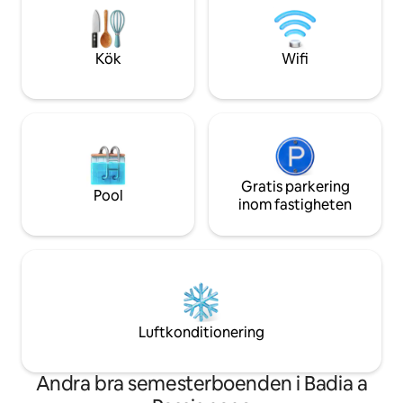
ikoniska platser är det den perfekta
15 euro per person (
tillflyktsorten för alla som letar efter
år, gratis mindre 
komfort, lugn och en genuin toskansk
Wallbox EV tillgäng
Kök
Wifi
upplevelse
Gratis parkering
Pool
inom fastigheten
Luftkonditionering
Andra bra semesterboenden i Badia a