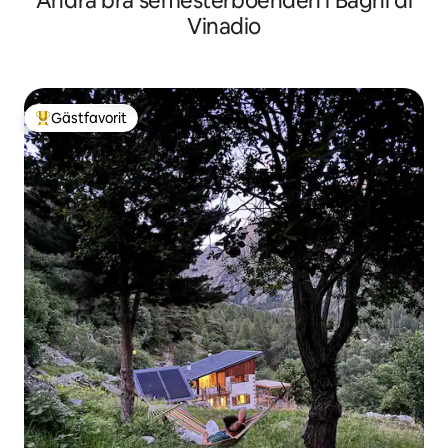
Andra bra semesterboenden i Bagni di
Vinadio
Gästfavorit
Populär gästfavorit