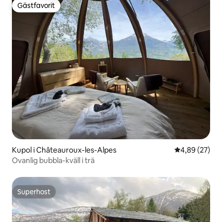
Gästfavorit
Gästfavorit
Kupol i Châteauroux-les-Alpes
4,89 av 5 i g
4,89 (27)
Ovanlig bubbla-kväll i trä
Superhost
Superhost