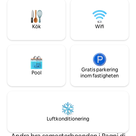
naturen. (Läs omd
hängande öppen spis, solarium och
avkoppling! Beläget 20 minuter från
privat trädgård, grill och mountainbikes
havet (Nice) på en
tillhandahålls.
har odlat oliver i 
SUB-olivolja och o
Kök
Wifi
Gratis parkering
Pool
inom fastigheten
Luftkonditionering