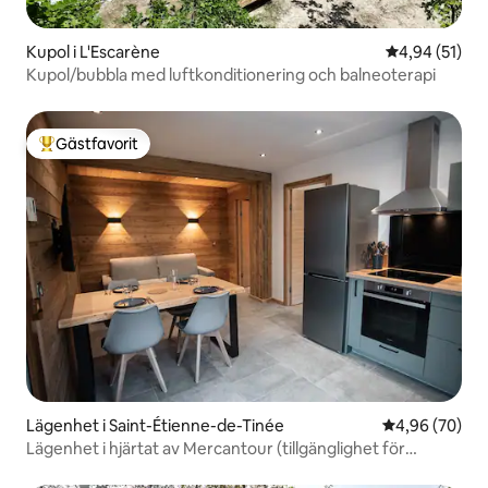
Kupol i L'Escarène
4,94 av 5 i g
4,94 (51)
Kupol/bubbla med luftkonditionering och balneoterapi
Gästfavorit
Populär gästfavorit
Lägenhet i Saint-Étienne-de-Tinée
4,96 av 5 i g
4,96 (70)
Lägenhet i hjärtat av Mercantour (tillgänglighet för
personer med nedsatt rörlighet)