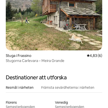
Stuga i Frassino
4,83 av 5 i 
4,83 (6)
Stugorna Carlevara – Meira Grande
Destinationer att utforska
Resmål i närheten
Främsta sevärdheterna i närheten
Florens
Venedig
Semesterboenden
Semesterboenden