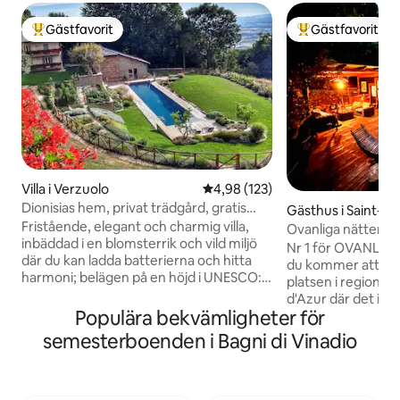
Gästfavorit
Gästfavorit
Populär gästfavorit
Populär gästfavor
Villa i Verzuolo
4,98 av 5 i genomsnittligt bet
4,98 (123)
Dionisias hem, privat trädgård, gratis
Gästhus i Saint-Ma
pool, spa
Fristående, elegant och charmig villa,
Var
Ovanliga nätter i
inbäddad i en blomsterrik och vild miljö
Nr 1 för OVANLIG
där du kan ladda batterierna och hitta
du kommer att bef
harmoni; belägen på en höjd i UNESCO:s
platsen i regione
biosfärområde Monviso. Infinitypool 25
d'Azur där det int
meter x 4 meter, solarium, sensorisk
Populära bekvämligheter för
radie av 500 meter
trädgård med aromaterapi. Extra-
över vår fantastis
semesterboenden i Bagni di Vinadio
exklusivt Sky Spa med panoramautsikt
200 m² upphöjd te
bara för dig: 6-personers bastu med
utomhusjacuzzi i 
kromoterapi, 6-personers professionell
panoramautsikt ö
mini-jacuzzi, avkopplingsområde med