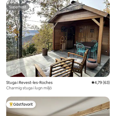
Superhost
Superhost
Stuga i Revest-les-Roches
4,79 av 5 i g
4,79 (63)
Charmig stuga i lugn miljö
Gästfavorit
Populär gästfavorit