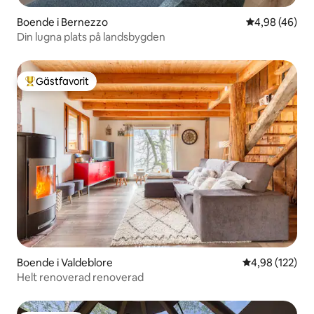
Boende i Bernezzo
4,98 av 5 i g
4,98 (46)
Din lugna plats på landsbygden
Gästfavorit
Populär gästfavorit
Boende i Valdeblore
4,98 av 5 i ge
4,98 (122)
Helt renoverad renoverad