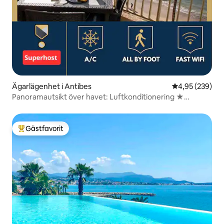
Ägarlägenhet i Antibes
4,95 av 5 i ge
4,95 (239)
Panoramautsikt över havet: Luftkonditionering ★
Balkong ★ Stränder
Gästfavorit
Populär gästfavorit