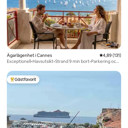
Ägarlägenhet i Cannes
4,89 av 5 i ge
4,89 (131)
Exceptionell•Havsutsikt•Strand 9 min bort•Parkering och
pool
Gästfavorit
Populär gästfavorit