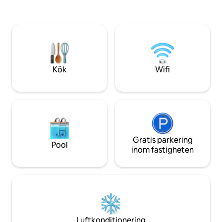
Regelbundet hyllat av Condé Nast
panoramautsikt ö
Traveler som ett av de bästa Airbnb-
naturen. (Läs omd
boendena i södra Frankrike och
avkoppling! Beläget 20 minuter från
presenterat på Remodelista – en välkänd
havet (Nice) på en
webbplats för design, arkitektur och
har odlat oliver i 
inredning
SUB-olivolja och o
Kök
Wifi
Gratis parkering
Pool
inom fastigheten
Luftkonditionering