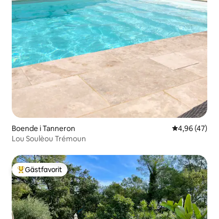
Boende i Tanneron
4,96 av 5 i g
4,96 (47)
Lou Soulèou Trémoun
Gästfavorit
Populär gästfavorit