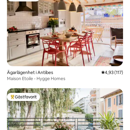
Ägarlägenhet i Antibes
4,93 av 5 i ge
4,93 (117)
Maison Etoile - Hygge Homes
Gästfavorit
Populär gästfavorit