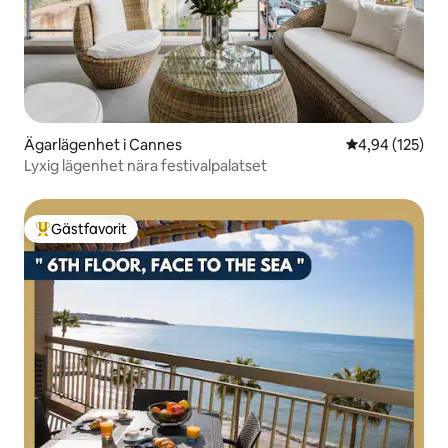
Ägarlägenhet i Cannes
4,94 av 5 i ge
4,94 (125)
Lyxig lägenhet nära festivalpalatset
Gästfavorit
Populär gästfavorit