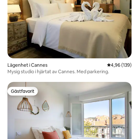
Lägenhet i Cannes
4,96 av 5 i ge
4,96 (139)
Mysig studio i hjärtat av Cannes. Med parkering.
Gästfavorit
Gästfavorit