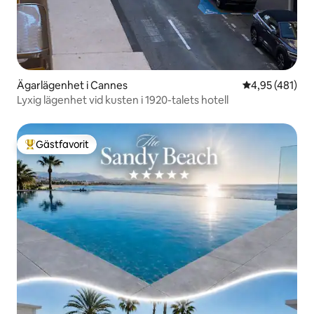
Ägarlägenhet i Cannes
4,95 av 5 i ge
4,95 (481)
Lyxig lägenhet vid kusten i 1920-talets hotell
Gästfavorit
Populär gästfavorit