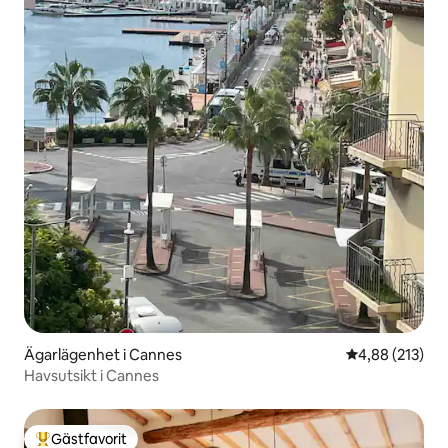
Ägarlägenhet i Cannes
4,88 av 5 i ge
4,88 (213)
Havsutsikt i Cannes
Gästfavorit
Populär gästfavorit