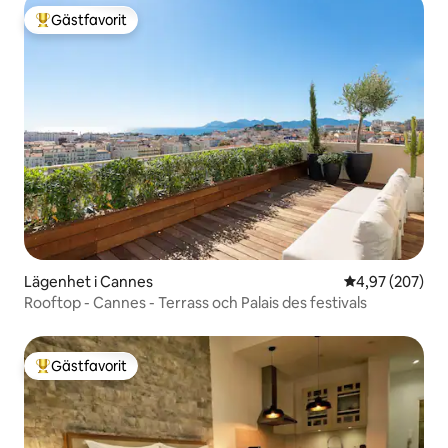
Gästfavorit
Populär gästfavorit
Lägenhet i Cannes
4,97 av 5 i ge
4,97 (207)
Rooftop - Cannes - Terrass och Palais des festivals
Gästfavorit
Populär gästfavorit