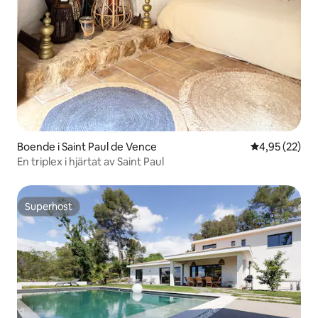
Boende i Saint Paul de Vence
4,95 av 5 i g
4,95 (22)
En triplex i hjärtat av Saint Paul
Superhost
Superhost