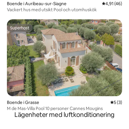
Boende i Auribeau-sur-Siagne
4,91 av 5 i g
4,91 (46)
Vackert hus med utsikt Pool och utomhuskök
Superhost
Superhost
Boende i Grasse
5 av 5 i 
5 (3)
M de Mas-Villa Pool 10 personer Cannes Mougins
Lägenheter med luftkonditionering