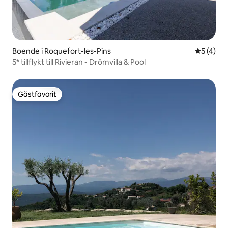
Boende i Roquefort-les-Pins
5 av 5 i 
5 (4)
5* tillflykt till Rivieran - Drömvilla & Pool
Gästfavorit
Gästfavorit