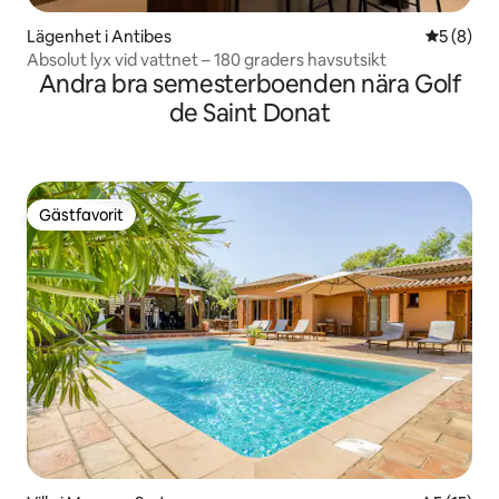
Lägenhet i Antibes
5 av 5 i 
5 (8)
Absolut lyx vid vattnet – 180 graders havsutsikt
Andra bra semesterboenden nära Golf
de Saint Donat
Gästfavorit
Gästfavorit