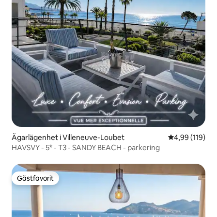
Ägarlägenhet i Villeneuve-Loubet
4,99 av 5 i ge
4,99 (119)
HAVSVY - 5* - T3 - SANDY BEACH - parkering
Gästfavorit
Gästfavorit