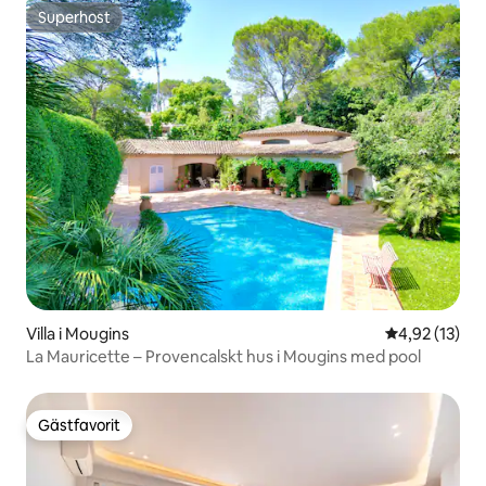
Superhost
Superhost
Villa i Mougins
4,92 av 5 i g
4,92 (13)
La Mauricette – Provencalskt hus i Mougins med pool
Gästfavorit
Gästfavorit