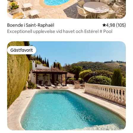
Boende i Saint-Raphaël
4,98 av 5 i ge
4,98 (105)
Exceptionell upplevelse vid havet och Estérel # Pool
Gästfavorit
Gästfavorit