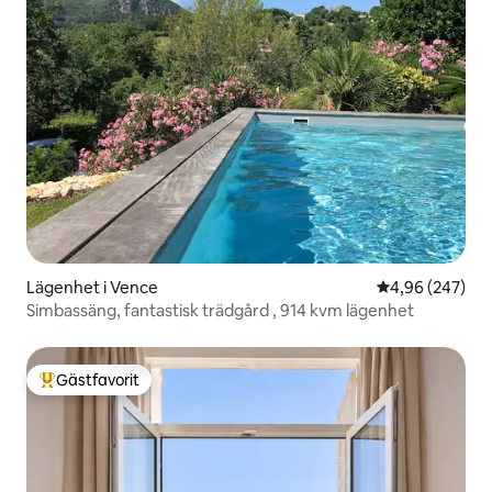
Lägenhet i Vence
4,96 av 5 i ge
4,96 (247)
Simbassäng, fantastisk trädgård , 914 kvm lägenhet
Gästfavorit
Populär gästfavorit