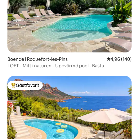
Boende i Roquefort-les-Pins
4,96 av 5 i ge
4,96 (140)
LOFT - Mitt i naturen - Uppvärmd pool - Bastu
Gästfavorit
Populär gästfavorit