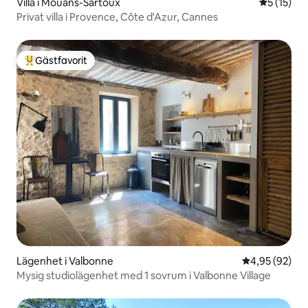
Villa i Mouans-Sartoux
5 av 5 i g
5 (15)
Privat villa i Provence, Côte d'Azur, Cannes
Gästfavorit
Populär gästfavorit
Lägenhet i Valbonne
4,95 av 5 i g
4,95 (92)
Mysig studiolägenhet med 1 sovrum i Valbonne Village