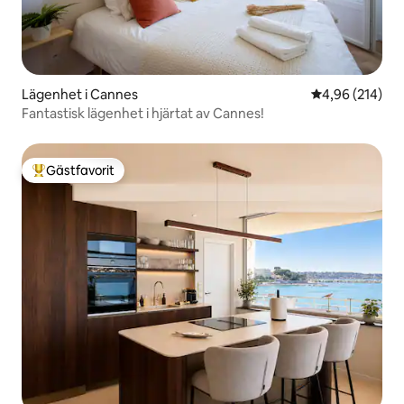
Lägenhet i Cannes
4,96 av 5 i ge
4,96 (214)
Fantastisk lägenhet i hjärtat av Cannes!
Gästfavorit
Populär gästfavorit