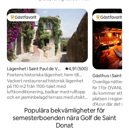
Gästfavorit
Gästfavorit
Populär gästfavorit
Populär gästfavor
Lägenhet i Saint Paul de Ven
4,91 av 5 i genomsnittligt bety
4,91 (500)
ce
Poetens historiska lägenhet; hem till
Gästhus i Saint-M
Jacques Prevert
Vackert restaurerad historisk lägenhet
ar
Ovanliga nätter i
på 110 m2 från 1100-talet med
Nr 1 för OVANLIG
luftkonditionering, badkar med rulltopp
du kommer att bef
och en jasminbelagd terrass med utsikt
platsen i regione
över havet och bergen i hjärtat av en
d'Azur där det int
medeltida by som ägdes och beboddes
Populära bekvämligheter för
radie av 500 meter
under 1940-talet av den legendariska
över vår fantastis
semesterboenden nära Golf de Saint
franska poeten, författaren och
200 m² upphöjd te
Donat
manusförfattaren Jacques Prévert.
utomhusjacuzzi i 