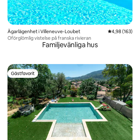
Ägarlägenhet i Villeneuve-Loubet
4,98 av 5 i ge
4,98 (163)
Oförglömlig vistelse på franska rivieran
Familjevänliga hus
Gästfavorit
Gästfavorit