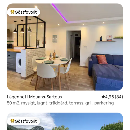
Gästfavorit
Populär gästfavorit
Lägenhet i Mouans-Sartoux
4,96 av 5 i g
4,96 (84)
50 m2, mysigt, lugnt, trädgård, terrass, grill, parkering
Gästfavorit
Populär gästfavorit