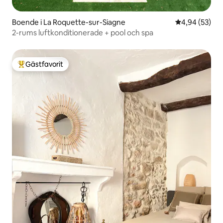
Boende i La Roquette-sur-Siagne
4,94 av 5 i g
4,94 (53)
2-rums luftkonditionerade + pool och spa
Gästfavorit
Populär gästfavorit