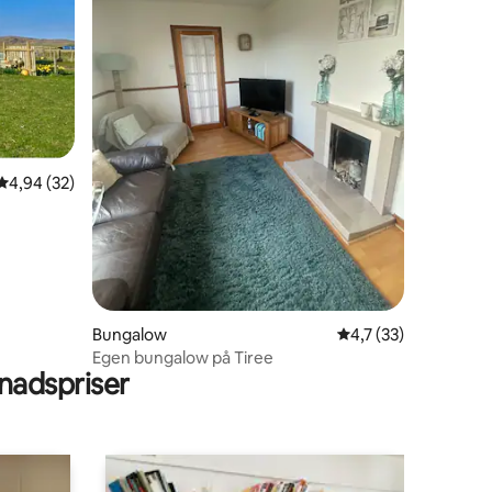
4,94 av 5 i genomsnittligt betyg, 32 omdömen
4,94 (32)
en
Bungalow
4,7 av 5 i genomsni
4,7 (33)
Egen bungalow på Tiree
adspriser