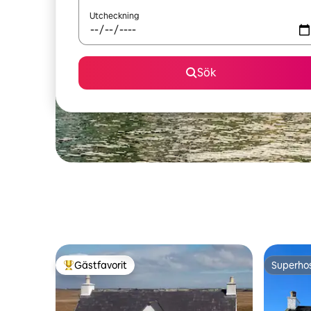
Utcheckning
Sök
Gästfavorit
Superho
Populär gästfavorit
Superho