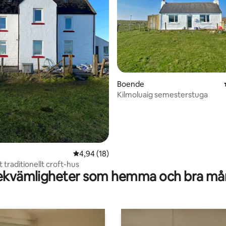
tligt betyg, 44 omdömen
Boende
Kilmoluaig semesterstuga
4,94 av 5 i genomsnittligt betyg, 18 omdöm
4,94 (18)
 traditionellt croft-hus
kvämligheter som hemma och bra mån