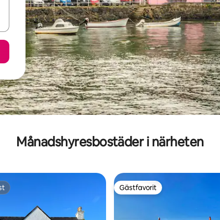
Månadshyresbostäder i närheten
st
Gästfavorit
st
Gästfavorit