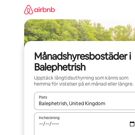
Hoppa
till
innehåll
Månadshyresbostäder i
Balephetrish
Upptäck långtidsuthyrning som känns som
hemma för vistelser på en månad eller längre.
Plats
När resultaten är tillgängliga kan du navigera me
Incheckning