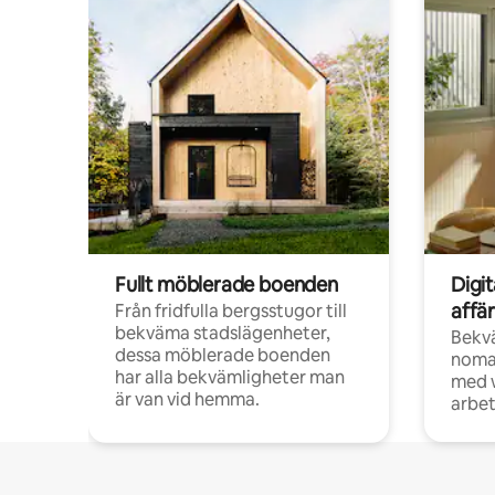
Fullt möblerade boenden
Digi
affä
Från fridfulla bergsstugor till
bekväma stadslägenheter,
Bekv
dessa möblerade boenden
noma
har alla bekvämligheter man
med w
är van vid hemma.
arbet