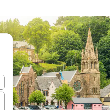
d upp- och nedåtpilarna eller utforska genom att trycka eller svepa.