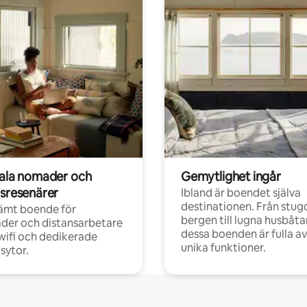
tala nomader och
Gemytlighet ingår
rsresenärer
Ibland är boendet själva
destinationen. Från stugo
ämt boende för
bergen till lugna husbåtar
der och distansarbetare
dessa boenden är fulla av
ifi och dedikerade
unika funktioner.
sytor.