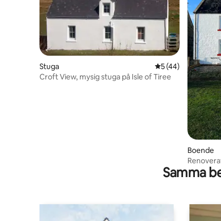
Stuga
5 av 5 i genomsnit
5 (44)
Croft View, mysig stuga på Isle of Tiree
Boende
Renoverat
Samma be