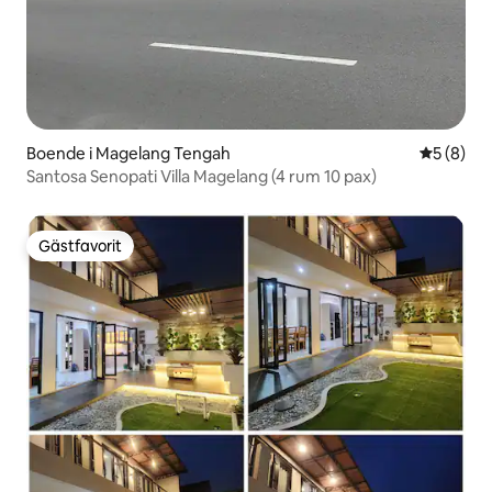
Boende i Magelang Tengah
5 av 5 i 
5 (8)
Santosa Senopati Villa Magelang (4 rum 10 pax)
Gästfavorit
Gästfavorit