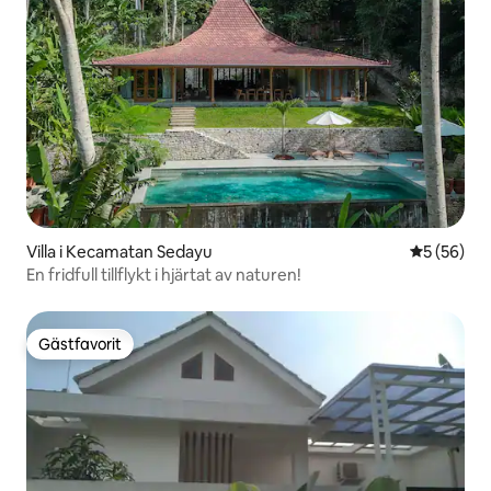
Villa i Kecamatan Sedayu
5 av 5 i g
5 (56)
En fridfull tillflykt i hjärtat av naturen!
Gästfavorit
Gästfavorit