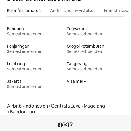
Resmål i närheten
Andra typer av vistelser
Främsta sevär
Bandung
Yogyakarta
Semesterboenden
Semesterboenden
Penjaringan
Grogol Petamburan
Semesterboenden
Semesterboenden
Lembang
Tangerang
Semesterboenden
Semesterboenden
Jakarta
Visa mer
Semesterboenden
Airbnb
Indonesien
Centrala Java
Magelang
Bandongan