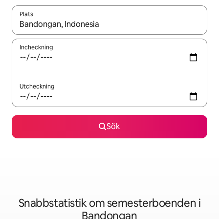
Plats
När resultaten är tillgängliga kan du navigera med upp- och ned
Incheckning
Utcheckning
Sök
Snabbstatistik om semesterboenden i
Bandongan