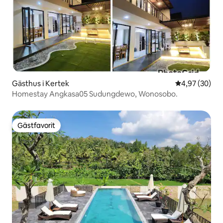
Gästhus i Kertek
4,97 av 5 i g
4,97 (30)
Homestay Angkasa05 Sudungdewo, Wonosobo.
Gästfavorit
Gästfavorit