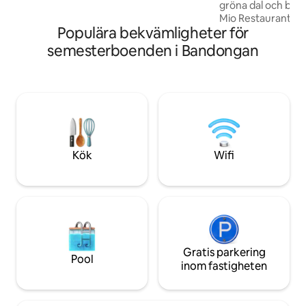
gröna dal och bara
Mio Restaurant. D
Populära bekvämligheter för
Forest Villa House
pool. På samma niv
semesterboenden i Bandongan
badrummet och d
vardagsrummet ansl
uteterrass. På övervåningen finns ett
sovrum med luftko
överallt. Detta r
söder om Yogyakar
YIA flygplats och är
Borobudur.
Kök
Wifi
Gratis parkering
Pool
inom fastigheten