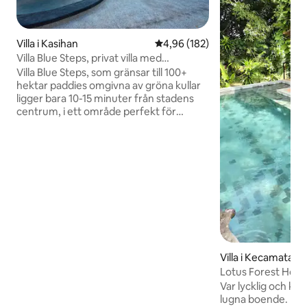
Villa i Kasihan
4,96 av 5 i genomsnittligt bety
4,96 (182)
Villa Blue Steps, privat villa med
fantastisk utsikt
Villa Blue Steps, som gränsar till 100+
hektar paddies omgivna av gröna kullar
ligger bara 10-15 minuter från stadens
centrum, i ett område perfekt för
promenader, cykelturer eller för att bara
koppla av. Detta restaurerade
traditionella hus är utrustat med alla
bekvämligheter, privat trädgård och
pool. Frukost ingår och vi kan tillgodose
alla måltider från vår närliggande Blue
Steps Restaurant. Villa Blue Steps är ett
exceptionellt ställe att tillbringa lite
privat tid med familjen eller för några
romantiska dagar tillsammans! Kolla in
våra recensioner!
Villa i Kecamatan 
Lotus Forest Hous
Var lycklig och kop
lugna boende. Fant