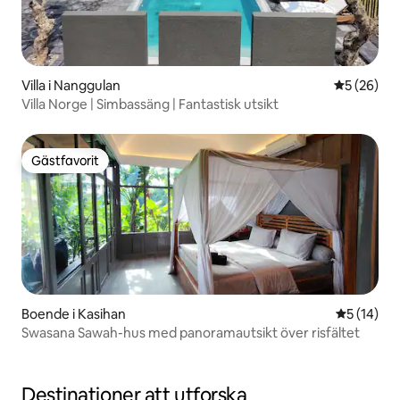
Villa i Nanggulan
5 av 5 i g
5 (26)
Villa Norge | Simbassäng | Fantastisk utsikt
Gästfavorit
Gästfavorit
Boende i Kasihan
5 av 5 i g
5 (14)
Swasana Sawah-hus med panoramautsikt över risfältet
Destinationer att utforska