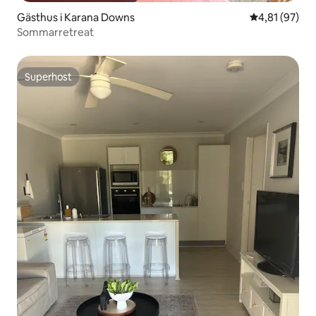
Gästhus i Karana Downs
4,81 av 5 i g
4,81 (97)
Sommarretreat
Superhost
Superhost