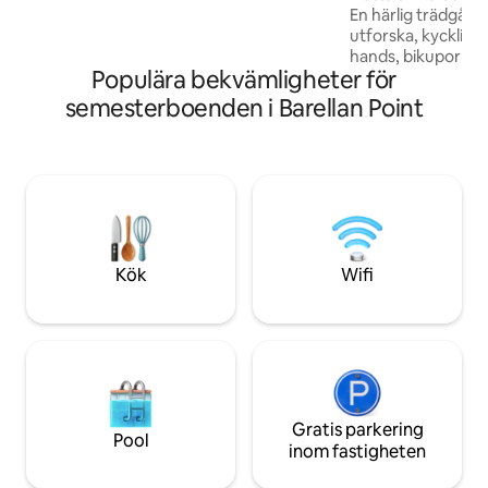
En härlig trädgår
med en lägereld vid solnedgången.
utforska, kycklinga
Ytterligare dagsbesökare kan ordnas för
hands, bikupor med t
att få tillgång till flodfaciliteter.
Populära bekvämligheter för
honung, härliga v
gärna njuter av en
semesterboenden i Barellan Point
dragkamp. Tågstat
minuters promenad
över vägen har du
med fantastiska 
liten frukt- och g
massor av bra pris
sova och vill ha en
också tvärs över 
Kök
Wifi
Gratis parkering
Pool
inom fastigheten