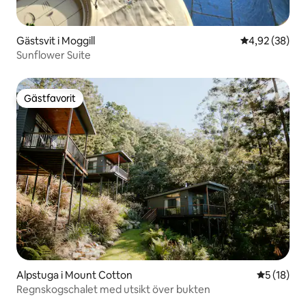
Gästsvit i Moggill
4,92 av 5 i g
4,92 (38)
Sunflower Suite
Gästfavorit
Gästfavorit
Alpstuga i Mount Cotton
5 av 5 i g
5 (18)
Regnskogschalet med utsikt över bukten