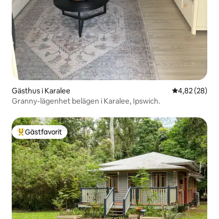
Gästhus i Karalee
4,82 av 5 i g
4,82 (28)
Granny-lägenhet belägen i Karalee, Ipswich.
Gästfavorit
Populär gästfavorit