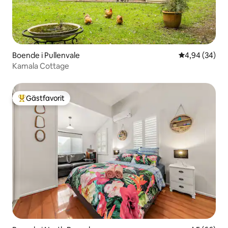
Boende i Pullenvale
4,94 av 5 i g
4,94 (34)
Kamala Cottage
Gästfavorit
Populär gästfavorit