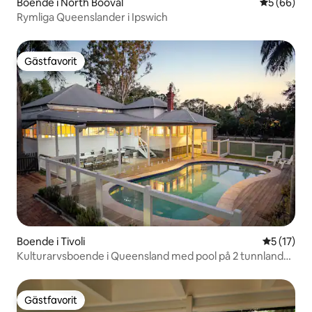
Boende i North Booval
5 av 5 i g
5 (66)
Rymliga Queenslander i Ipswich
Gästfavorit
Gästfavorit
Boende i Tivoli
5 av 5 i g
5 (17)
Kulturarvsboende i Queensland med pool på 2 tunnland
nära Ipswich
Gästfavorit
Gästfavorit