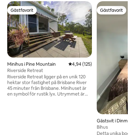
Gästfavorit
Gästfavorit
Gästfavorit
Gästfavorit
Minihus i Pine Mountain
4,94 av 5 i genomsnittligt bet
4,94 (125)
Riverside Retreat
Riverside Retreat ligger på en unik 120
hektar stor fastighet på Brisbane River
45 minuter från Brisbane. Minihuset är
en symbol för rustik lyx. Utrymmet är
utformat för att förlänga boendet till
den vackra omgivningen i naturen och
skapar ett lugnt utrymme för att koppla
av och föryngras. Utforska flodens
Gästsvit i Dinmor
forsar och sandstrand till fots eller med
Bihus
vatten med kajaker tillgängliga på
Detta unika boende
begäran och picknick på flodbanken