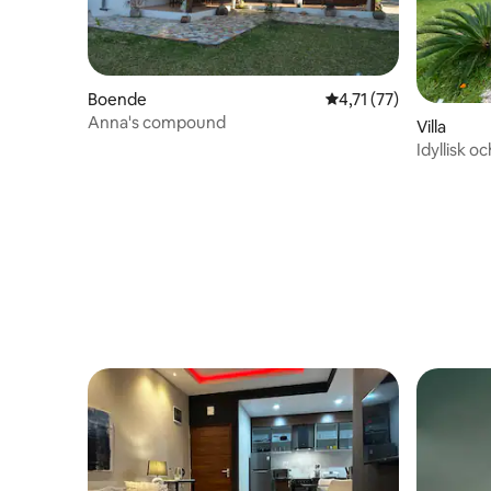
Boende
4,71 av 5 i genomsnit
4,71 (77)
Anna's compound
Villa
Idyllisk o
stranden