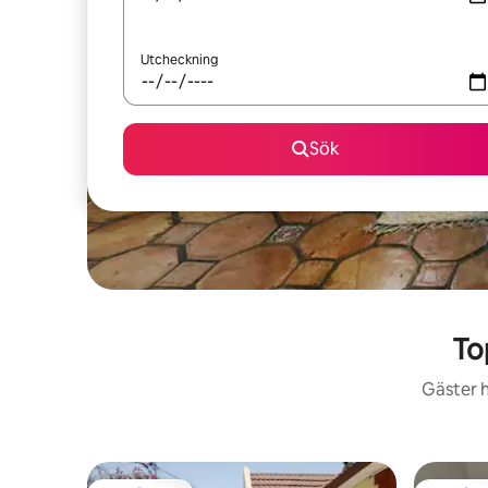
Utcheckning
Sök
To
Gäster h