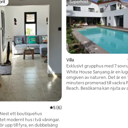
rit
Superhost
rit
Superhost
Villa
tligt betyg, 33 omdömen
Exklusivt grupphus med 7 sovr
stranden
White House Sanyang är en lug
omgiven av naturen. Det är en 
minuters promenad till vackra 
Beach. Besökarna kan njuta av at
djurlivet i den stora privata tr
och koppla av i loungerna. Med 
rymliga vardagsrum och sju b
5 av 5 i genomsnittligt betyg, 6 omdöm
5 (6)
sovrum är huset idealiskt för
Nest ett boutiquehus
familjesammankomster eller
litet modernt hus i två våningar.
gruppsemestrar. Det är inrett e
ör upp till fyra, en dubbelsäng
europeisk standard och bevaka