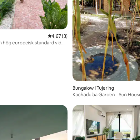
tligt betyg, 77 omdömen
4,67 av 5 i genomsnittligt betyg, 3 omdöm
4,67 (3)
ch hög europeisk standard vid
Bungalow i Tujering
Kachadulaa Garden - Sun Hous