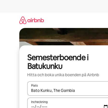
Hoppa
till
innehåll
Semesterboende i
Batukunku
Hitta och boka unika boenden på Airbnb
Plats
När resultaten är tillgängliga kan du navigera me
Incheckning