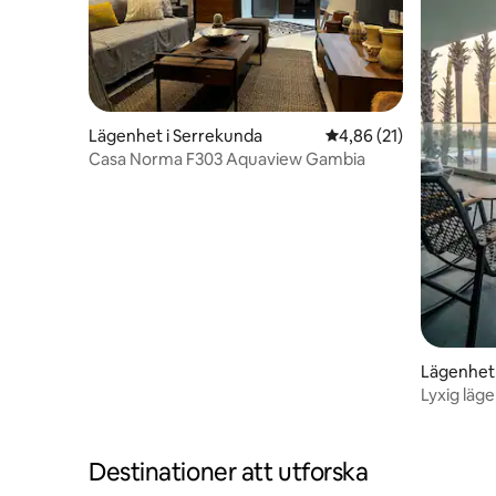
Lägenhet i Serrekunda
4,86 av 5 i genomsnit
4,86 (21)
Casa Norma F303 Aquaview Gambia
Lägenhet i
Lyxig läg
Destinationer att utforska