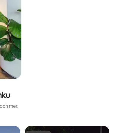
nku
 och mer.
Ägarläge