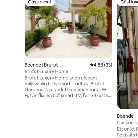
Gästfavorit
Gästfavo
Gästfavorit
Gästfavo
Boende i Brufut
4,88 av 5 i genomsnit
4,88 (33)
Brufut Luxury Home
Brufut Luxury Home är en elegant,
miljövänlig tillflyktsort i fridfulla Brufut
Gardens. Njut av luftkonditionering, Wi-
Fi, Netflix, en 50" smart-TV, fullt utrustat
kök och frodig inredning inspirerad av
gambisk kultur. Bara 10 minuter från
stranden och nära marknader,
Boende
restauranger och kulturella platser.
Cuckoo's 
Inkluderar privat parkering, aktiva
Ett unikt 
övervakningskameror utomhus för extra
Sovplats f
säkerhet och varm lokal gästfrihet.