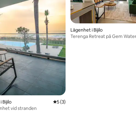
Lägenhet i Bijilo
Terenga Retreat på Gem Water
tligt betyg, 21 omdömen
 Bijilo
5 av 5 i genomsnittligt betyg, 3 omdöm
5 (3)
enhet vid stranden