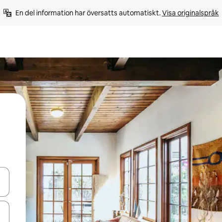
En del information har översatts automatiskt. 
Visa originalspråk
d upp- och nedåtpilarna eller utforska genom att trycka eller svepa.