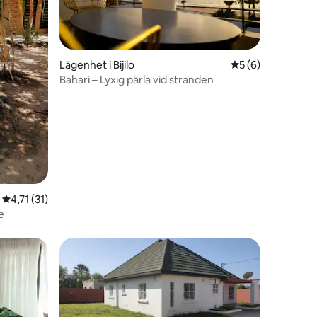
Lägenhet i Bijilo
5 av 5 i genomsni
5 (6)
Bahari – Lyxig pärla vid stranden
en
4,71 av 5 i genomsnittligt betyg, 31 omdömen
4,71 (31)
e