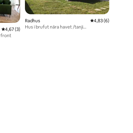
Radhus
4,83 av 5 i genomsni
4,83 (6)
Hus i brufut nära havet /tanji
4,67 av 5 i genomsnittligt betyg, 3 omdömen
4,67 (3)
fågelreservat
front
en