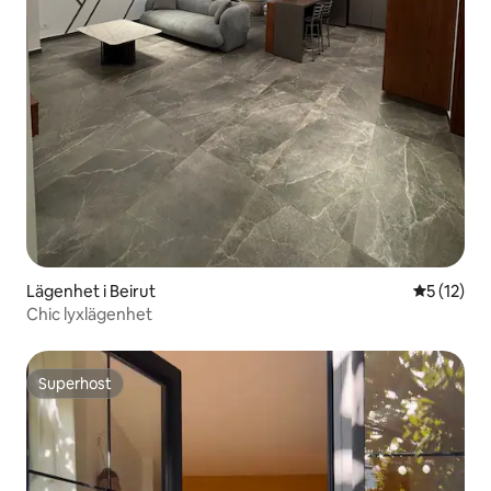
Lägenhet i Beirut
5 av 5 i g
5 (12)
Chic lyxlägenhet
Superhost
Superhost