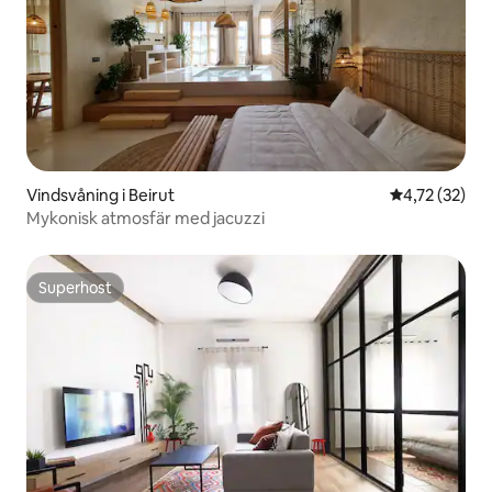
Vindsvåning i Beirut
4,72 av 5 i g
4,72 (32)
Mykonisk atmosfär med jacuzzi
Superhost
Superhost