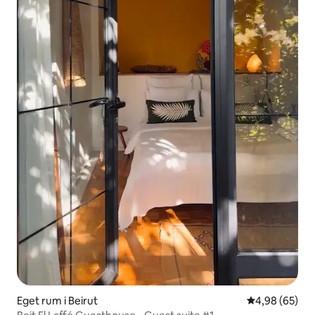
Eget rum i Beirut
4,98 av 5 i g
4,98 (65)