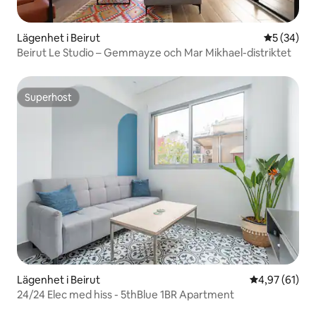
Lägenhet i Beirut
5 av 5 i g
5 (34)
Beirut Le Studio – Gemmayze och Mar Mikhael-distriktet
Superhost
Superhost
Lägenhet i Beirut
4,97 av 5 i g
4,97 (61)
24/24 Elec med hiss - 5thBlue 1BR Apartment