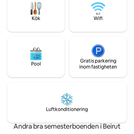
kustarenan där du kan ta en promenad
apparater rymda 
vid havet.
Observera att det 
eller dedikerad par
Kök
Wifi
Gratis parkering
Pool
inom fastigheten
Luftkonditionering
Andra bra semesterboenden i Beirut