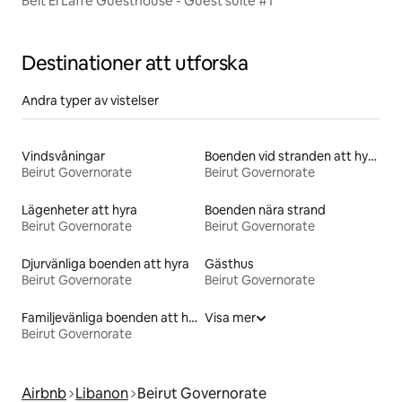
Beit El Laffé Guesthouse - Guest suite #1
Destinationer att utforska
Andra typer av vistelser
Vindsvåningar
Boenden vid stranden att hyra
Beirut Governorate
Beirut Governorate
Lägenheter att hyra
Boenden nära strand
Beirut Governorate
Beirut Governorate
Djurvänliga boenden att hyra
Gästhus
Beirut Governorate
Beirut Governorate
Familjevänliga boenden att hyra
Visa mer
Beirut Governorate
Airbnb
Libanon
Beirut Governorate