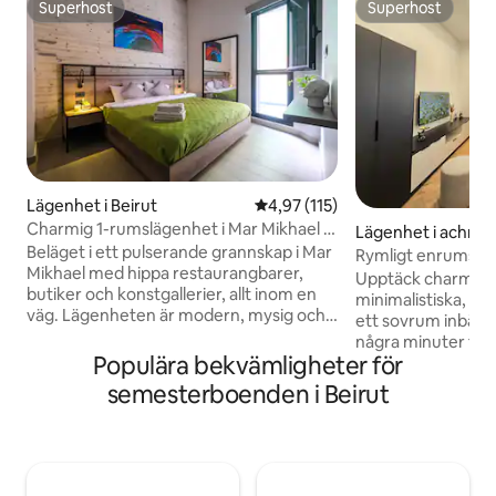
Superhost
Superhost
Superhost
Superhost
Lägenhet i Beirut
4,97 av 5 i genomsnittligt bet
4,97 (115)
Charmig 1-rumslägenhet i Mar Mikhael –
Lägenhet i achrafi
101
Beläget i ett pulserande grannskap i Mar
Rymligt enrumsboe
Mikhael med hippa restaurangbarer,
Achrafieh
Upptäck charmen i
butiker och konstgallerier, allt inom en
minimalistiska, m
väg. Lägenheten är modern, mysig och
ett sovrum inbädda
bekväm i en säker och tyst byggnad. Få
några minuter från 
dina matvaror levererade eller gå till
Populära bekvämligheter för
grannskapet Mar M
Grab'n' Go precis runt hörnet.
tredje våningen i
semesterboenden i Beirut
Sursokmuseet ligger inom 15 minuters
timmars elektricit
promenad. Kalei, Sip Café och souk el
nyrenoverade utr
Tayeb ligger alla på gångavstånd. Enkel
moderna möbler s
åtkomst till motorvägen. 5 minuters
inbjudande och b
bilresa till Badaro. 8 minuter till
ett nytt varumärke