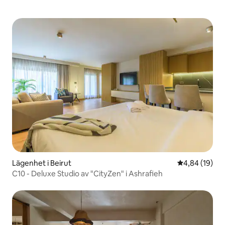
Lägenhet i Beirut
4,84 av 5 i g
4,84 (19)
C10 - Deluxe Studio av "CityZen" i Ashrafieh