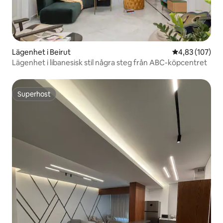
Lägenhet i Beirut
4,83 av 5 i ge
4,83 (107)
Lägenhet i libanesisk stil några steg från ABC-köpcentret
Superhost
Superhost