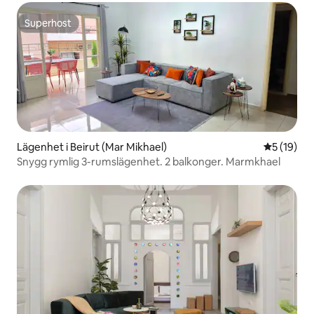
Superhost
Superhost
Lägenhet i Beirut (Mar Mikhael)
5 av 5 i g
5 (19)
Snygg rymlig 3-rumslägenhet. 2 balkonger. Marmkhael