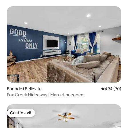
Boende i Belleville
4,74 av 5 i g
4,74 (70)
Fox Creek Hideaway | Marcel-boenden
Gästfavorit
Gästfavorit