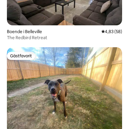
Boende i Belleville
4,83 av 5 i g
4,83 (58)
The Redbird Retreat
Gästfavorit
Gästfavorit