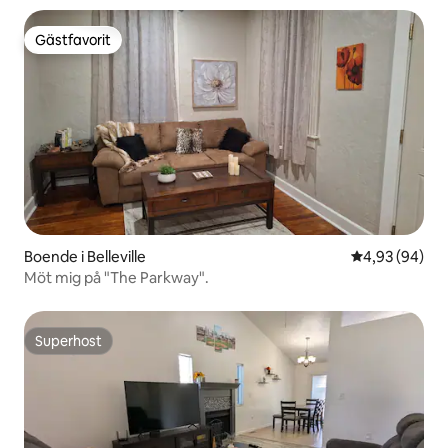
Gästfavorit
Gästfavorit
Boende i Belleville
4,93 av 5 i g
4,93 (94)
Möt mig på "The Parkway".
Superhost
Superhost