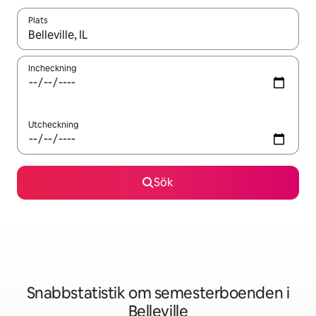
Plats
När resultaten är tillgängliga kan du navigera med upp- och ned
Incheckning
Utcheckning
Sök
Snabbstatistik om semesterboenden i
Belleville