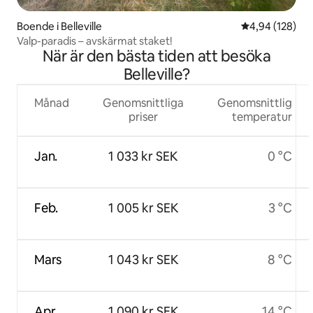
Boende i Belleville
4,94 av 5 i ge
4,94 (128)
Valp-paradis – avskärmat staket!
När är den bästa tiden att besöka
Belleville?
Månad
Genomsnittliga
Genomsnittlig
priser
temperatur
Jan.
1 033 kr SEK
0 °C
Feb.
1 005 kr SEK
3 °C
Mars
1 043 kr SEK
8 °C
Apr.
1 090 kr SEK
14 °C