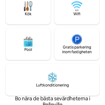
**Militärrabatt finns. Skicka ett
och platsen!
meddelande till oss först genom att
klicka på "Kontakta värd
Kök
Wifi
Gratis parkering
Pool
inom fastigheten
Luftkonditionering
Bo nära de bästa sevärdheterna i
Belleville