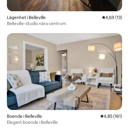
Lägenhet i Belleville
4,69 av 5 i g
4,69 (13)
Belleville-studio nära centrum
Boende i Belleville
4,85 av 5 i ge
4,85 (161)
Elegant boende i Belleville