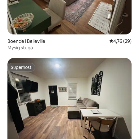
Boende i Belleville
4,76 av 5 i g
4,76 (29)
Mysig stuga
Superhost
Superhost