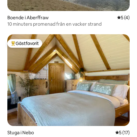
Boende i Aberffraw
5 av 5 i 
5 (4)
10 minuters promenad från en vacker strand
Gästfavorit
Populär gästfavorit
Stuga i Nebo
5 av 5 i g
5 (17)