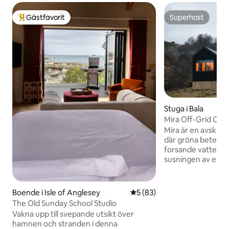
Gästfavorit
Superhost
Populär gästfavorit
Superhost
Stuga i Bala
Mira Off-Grid Cab
Mira är en avskild t
där gröna betesma
forsande vattenfa
susningen av en flo
sömns. Denna hydd
lugna hörn av land
ett rent lugn – bar
Boende i Isle of Anglesey
5 av 5 i genomsnittligt be
5 (83)
skönheten i norra
The Old Sunday School Studio
dig. Inomhus bjuder
Vakna upp till svepande utsikt över
koppla av – mjuka 
hamnen och stranden i denna
och en säng på en m