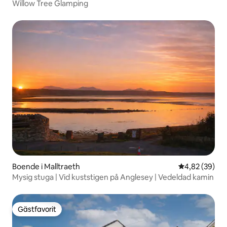
Willow Tree Glamping
Boende i Malltraeth
4,82 av 5 i g
4,82 (39)
Mysig stuga | Vid kuststigen på Anglesey | Vedeldad kamin
Gästfavorit
Gästfavorit