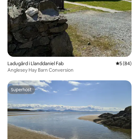
Ladugård i Llanddaniel Fab
5 av 5 i g
5 (84)
Anglesey Hay Barn Conversion
Superhost
Superhost