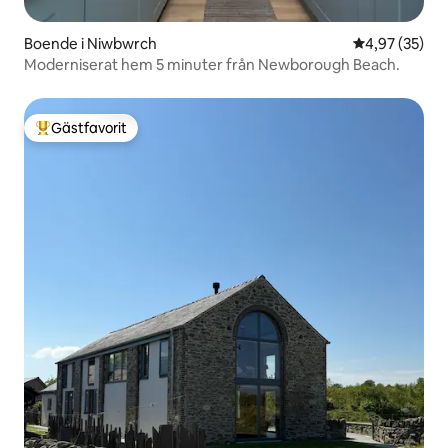
Boende i Niwbwrch
4,97 av 5 i g
4,97 (35)
Moderniserat hem 5 minuter från Newborough Beach.
Gästfavorit
Populär gästfavorit