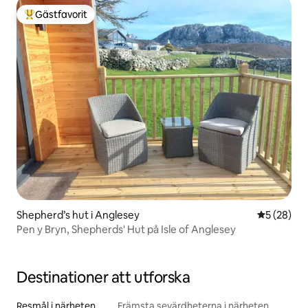
Gästfavorit
Populär gästfavorit
Shepherd’s hut i Anglesey
5 av 5 i g
5 (28)
Pen y Bryn, Shepherds' Hut på Isle of Anglesey
Destinationer att utforska
Resmål i närheten
Främsta sevärdheterna i närheten