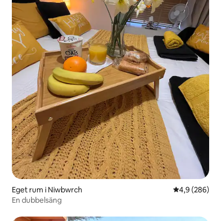
Eget rum i Niwbwrch
4,9 av 5 i ge
4,9 (286)
En dubbelsäng