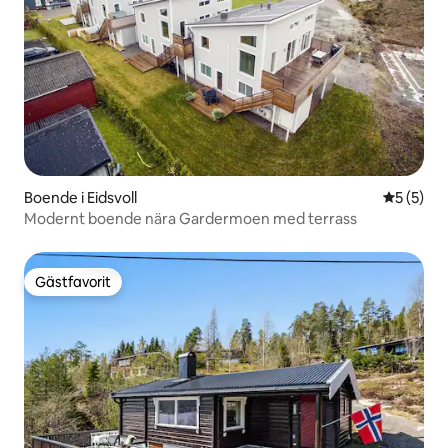
Boende i Eidsvoll
5 av 5 i 
5 (5)
Modernt boende nära Gardermoen med terrass
Gästfavorit
Gästfavorit