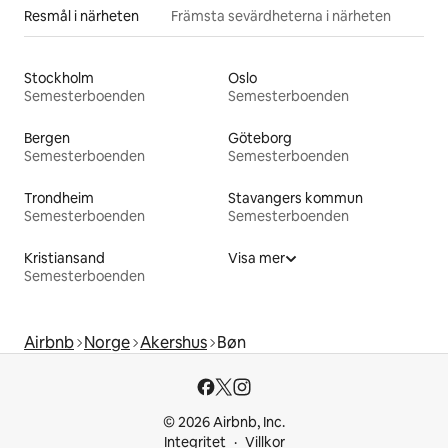
Resmål i närheten
Främsta sevärdheterna i närheten
Stockholm
Oslo
Semesterboenden
Semesterboenden
Bergen
Göteborg
Semesterboenden
Semesterboenden
Trondheim
Stavangers kommun
Semesterboenden
Semesterboenden
Kristiansand
Visa mer
Semesterboenden
Airbnb
Norge
Akershus
Bøn
© 2026 Airbnb, Inc.
Integritet
Villkor