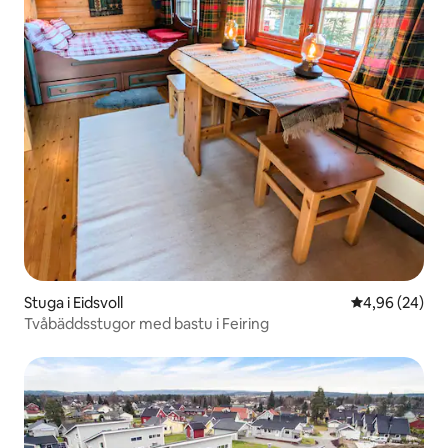
Stuga i Eidsvoll
4,96 av 5 i g
4,96 (24)
Tvåbäddsstugor med bastu i Feiring