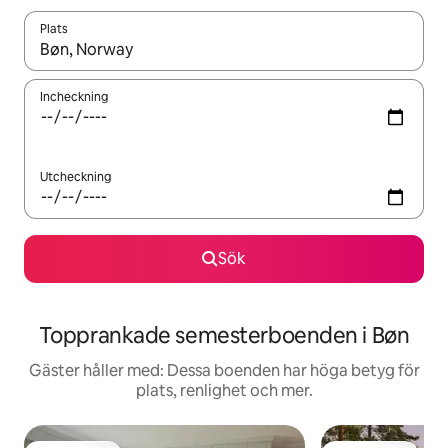
Plats
När resultaten är tillgängliga kan du navigera med upp- och ned
Incheckning
Utcheckning
Sök
Topprankade semesterboenden i Bøn
Gäster håller med: Dessa boenden har höga betyg för
plats, renlighet och mer.