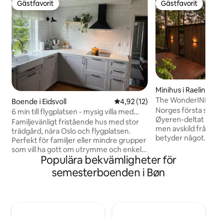
Gästfavorit
Gästfavorit
Gästfavorit
Gästfavorit
Minihus i Raelinge
The WonderINN Mi
Boende i Eidsvoll
4,92 av 5 i genomsnittligt be
4,92 (12)
Norges första speg
6 min till flygplatsen - mysig villa med
Øyeren-deltat – 25
trädgård
Familjevänligt fristående hus med stor
men avskild från s
trädgård, nära Oslo och flygplatsen.
betyder något. Spe
Perfekt för familjer eller mindre grupper
himmel, träd, vatte
som vill ha gott om utrymme och enkel
golv-till-tak-glas 
Populära bekvämligheter för
tillgång till både stad och flygplats. Ett
på terrassen. Helt privat – inga delade
bekvämt och lugnt ställe med två
semesterboenden i Bøn
faciliteter, inga g
eldstäder för mys. Endast 13 minuters
Norges största få
promenad till järnvägsstationen, med 30
arter har registre
minuter till Oslo centrum och 6 minuter
deltat gyllene. Den ursprungliga
till flygplatsen. Endast 1,8 km bort ligger
WonderInn-stugan. 
AMFI med Vinmonopol och över 40