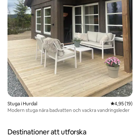
Stuga i Hurdal
4,95 av 5 i g
4,95 (19)
Modern stuga nära badvatten och vackra vandringsleder
Destinationer att utforska