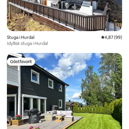
Stuga i Hurdal
4,87 av 5 i g
4,87 (99)
Idyllisk stuga i Hurdal
Gästfavorit
Gästfavorit