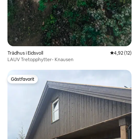
Trädhus i Eidsvoll
4,92 av 5 i g
4,92 (12)
LAUV Tretopphytter- Knausen
Gästfavorit
Gästfavorit