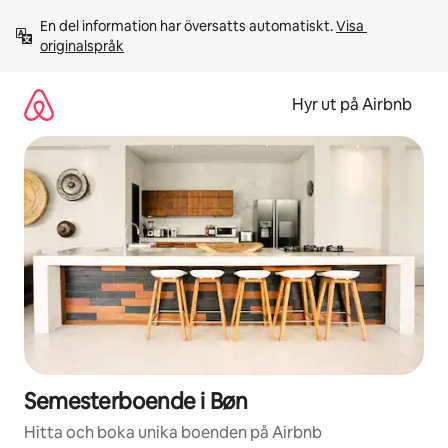
Hoppa
En del information har översatts automatiskt. 
Visa 
till
originalspråk
innehåll
Hyr ut på Airbnb
Semesterboende i Bøn
Hitta och boka unika boenden på Airbnb