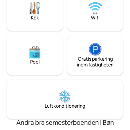
sovrum, kök, luftk
butiker. Endast 1 km från huset hittar du
längre bort än 25 
Råholts pool med bad, rutschbanor och
utomhus- och inomhusbubbelpooler.
Kök
Wifi
Gratis parkering
Pool
inom fastigheten
Luftkonditionering
Andra bra semesterboenden i Bøn