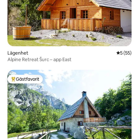
Lägenhet
5 av 5 i g
5 (55)
Alpine Retreat Šurc – app East
Gästfavorit
Populär gästfavorit