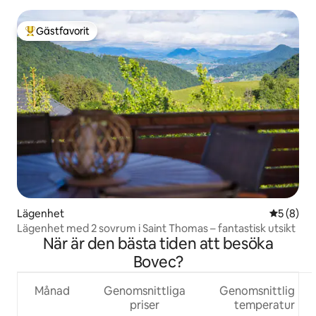
Gästfavorit
Populär gästfavorit
Lägenhet
5 av 5 i 
5 (8)
Lägenhet med 2 sovrum i Saint Thomas – fantastisk utsikt
När är den bästa tiden att besöka
Bovec?
Månad
Genomsnittliga
Genomsnittlig
priser
temperatur