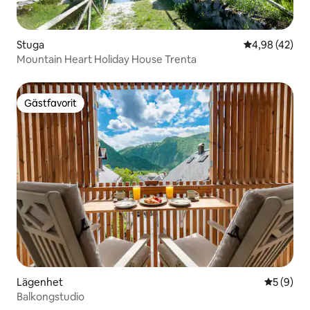
Stuga
4,98 av 5 i g
4,98 (42)
Mountain Heart Holiday House Trenta
Gästfavorit
Gästfavorit
Lägenhet
5 av 5 i 
5 (9)
Balkongstudio