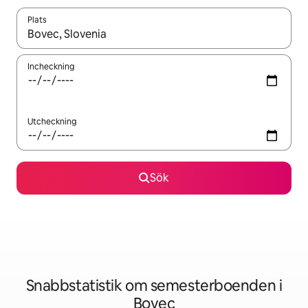
Plats
När resultaten är tillgängliga kan du navigera med upp- och ned
Incheckning
Utcheckning
Sök
Snabbstatistik om semesterboenden i
Bovec