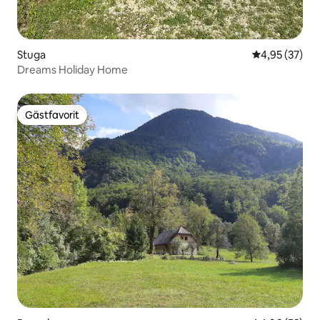
Stuga
4,95 av 5 i g
4,95 (37)
Dreams Holiday Home
Gästfavorit
Gästfavorit