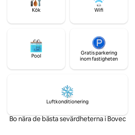
Spabadrum: Walk-in-regndusch. En högt
betygsatt, lugn tillflyktsort för ditt
Kök
Wifi
äventyr i Soča-dalen! 🦢
Gratis parkering
Pool
inom fastigheten
Luftkonditionering
Bo nära de bästa sevärdheterna i Bovec