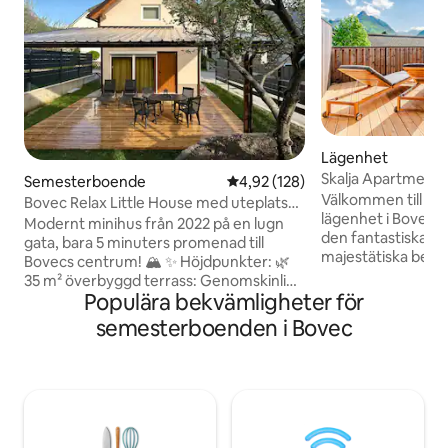
Lägenhet
Skalja Apartment 
Semesterboende
4,92 av 5 i genomsnittligt bet
4,92 (128)
Välkommen till di
Bovec Relax Little House med uteplats
lägenhet i Bovec, i
och trädgård
Modernt minihus från 2022 på en lugn
den fantastiska Soča-dal
gata, bara 5 minuters promenad till
majestätiska berg
Bovecs centrum! 🏔️ ✨ Höjdpunkter: 🌿
erbjuder detta g
35 m² överbyggd terrass: Genomskinligt
utrymme modern k
Populära bekvämligheter för
tak, inbyggd grill, handfat utomhus och
detaljer. Koppla av 
privat trädgård. Perfekt i regn och
semesterboenden i Bovec
vardagsrummet, lag
solsken! 🥩 🛏️ 4 sovplatser: Mysig
utrustade köket, k
kingsize-säng (180x200) på
bekväma sovrumme
övervåningen + helt ny, ultrabekväm
otroliga utsikten f
bäddsoffa (160x200) på nedervåningen.
vardagsrummet. D
🍳 Elegant kök: Fullt utrustat
basen för att utf
(diskmaskin, ugn, mikrovågsugn). 🚿
och dalens oövert