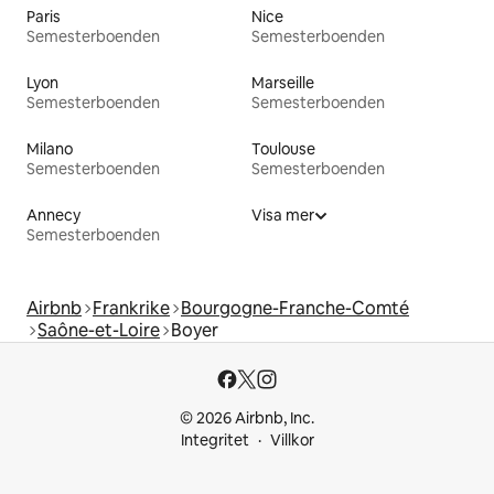
Paris
Nice
Semesterboenden
Semesterboenden
Lyon
Marseille
Semesterboenden
Semesterboenden
Milano
Toulouse
Semesterboenden
Semesterboenden
Annecy
Visa mer
Semesterboenden
Airbnb
Frankrike
Bourgogne-Franche-Comté
Saône-et-Loire
Boyer
© 2026 Airbnb, Inc.
Integritet
Villkor