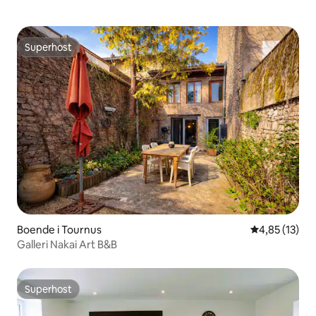
Superhost
Superhost
Boende i Tournus
4,85 av 5 i g
4,85 (13)
Galleri Nakai Art B&B
Superhost
Superhost