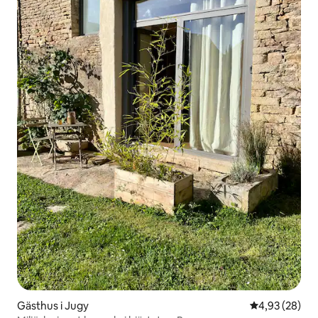
Gästhus i Jugy
4,93 av 5 i g
4,93 (28)