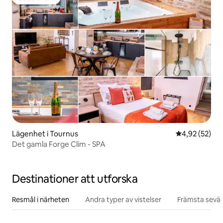
Gästfavorit
Lägenhet i Tournus
4,92 av 5 i g
4,92 (52)
Det gamla Forge Clim - SPA
Destinationer att utforska
Resmål i närheten
Andra typer av vistelser
Främsta sevär