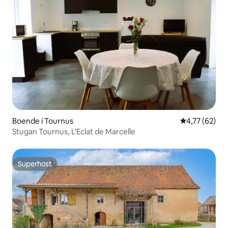
Boende i Tournus
4,77 av 5 i g
4,77 (62)
Stugan Tournus, L'Eclat de Marcelle
Superhost
Superhost