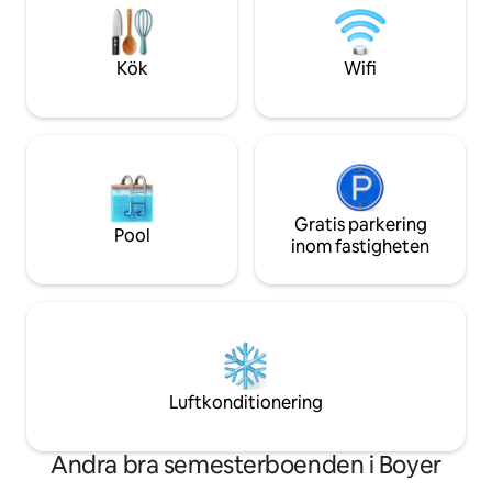
10 minuter från grönvägen. 30 minuter
€ 2 nätter 300 EUR 
från Golf de Montchanin och Beaune.
😉
Kök
Wifi
Gratis parkering
Pool
inom fastigheten
Luftkonditionering
Andra bra semesterboenden i Boyer