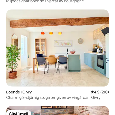
Miljödesignat boende i hjärtat av Bourgogne
Boende i Givry
4,9 av 5 i ge
4,9 (210)
Charmig 3-stjärnig stuga omgiven av vingårdar i Givry
Gästfavorit