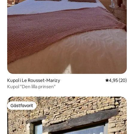
Kupol i Le Rousset-Marizy
4,95 av 5 i g
4,95 (20)
Kupol "Den lilla prinsen"
Gästfavorit
Gästfavorit