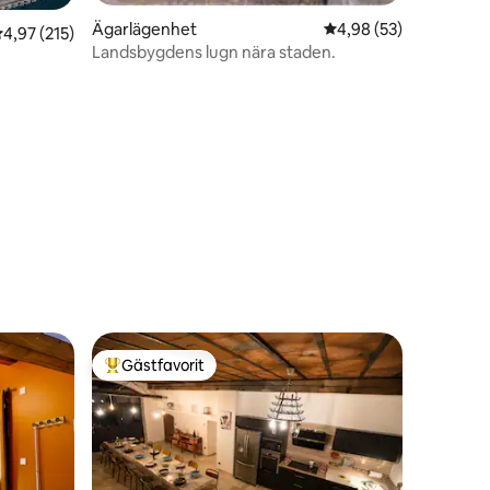
Ägarlägenhet
4,98 av 5 i genomsnit
4,98 (53)
en
,97 av 5 i genomsnittligt betyg, 215 omdömen
4,97 (215)
Landsbygdens lugn nära staden.
Gästfavorit
Populär gästfavorit