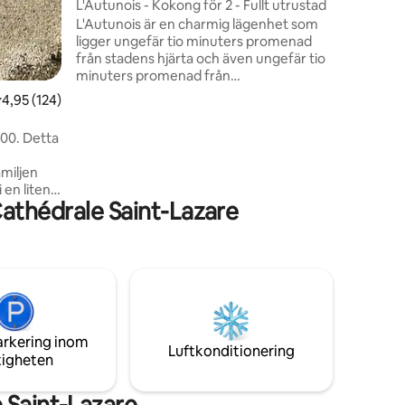
L'Autunois - Kokong för 2 - Fullt utrustad
L'Autunois är en charmig lägenhet som
ligger ungefär tio minuters promenad
från stadens hjärta och även ungefär tio
minuters promenad från
järnvägsstationen. Dess läge i ett
,95 av 5 i genomsnittligt betyg, 124 omdömen
4,95 (124)
bostadsområde i slutet av en
återvändsgränd gör det till en lugn och
.00. Detta
avkopplande kokong, perfekt efter en
dags besök eller arbete. Du kommer att
amiljen
vara ett stenkast från turistbyrån,
 en liten
butikerna i stadens centrum och alla
athédrale Saint-Lazare
t utrustat
andra bekvämligheter. Sjukhuset ligger
och en
också 3 minuter från bostaden.
 en
till och
 tillgång
 Canal + -
h 2
arkering inom
Luftkonditionering
tigheten
 Saint-Lazare