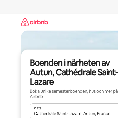
Hoppa
till
innehåll
Boenden i närheten av
Autun, Cathédrale Saint-
Lazare
Boka unika semesterboenden, hus och mer på
Airbnb
Plats
När resultaten är tillgängliga kan du navigera me