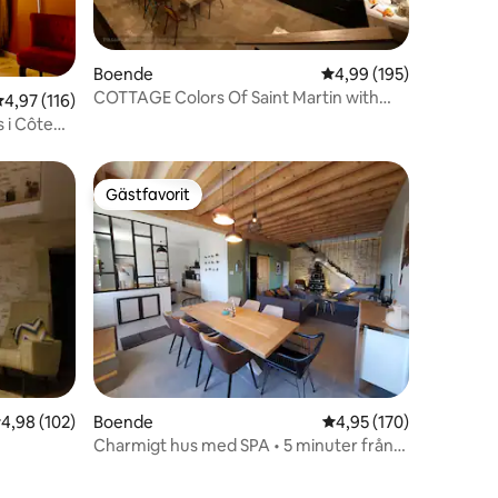
en
Boende
4,99 av 5 i genomsnitt
4,99 (195)
COTTAGE Colors Of Saint Martin with
,97 av 5 i genomsnittligt betyg, 116 omdömen
4,97 (116)
Spa, Billard
s i Côte
Gästfavorit
Gästfavorit
,98 av 5 i genomsnittligt betyg, 102 omdömen
4,98 (102)
Boende
4,95 av 5 i genomsnitt
4,95 (170)
Charmigt hus med SPA • 5 minuter från
centrala Beaune