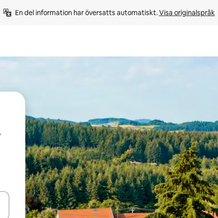
En del information har översatts automatiskt. 
Visa originalspråk
d upp- och nedåtpilarna eller utforska genom att trycka eller svepa.