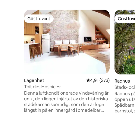
Gästfavorit
Gästfavo
Gästfavorit
Gästfavo
Lägenhet
4,91 av 5 i genomsnitt
4,91 (373)
Radhus
Toit des Hospices:
Stads- oc
HyperCentre/Vue/Clim
Denna luftkonditionerade vindsvåning är
Radhus på
unik, den ligger i hjärtat av den historiska
öppen uts
stadskärnan samtidigt som den är lugn
Spädbarn,
längst in på en innergård i omedelbar
barnstol, 
närhet av Hospices. Den har en otrolig
Garage fö
utsikt över Place Carnot och till och med
Rena och 
över klockstapeln i Hospices. Vi har
DIN BIL! T
renoverat den helt och hållet och inrett
katedral, 