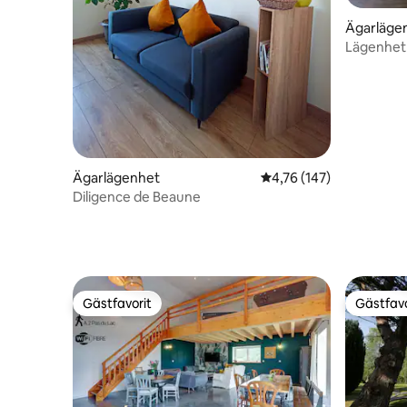
Ägarläge
Lägenhet 
Ägarlägenhet
4,76 av 5 i genomsnitt
4,76 (147)
Diligence de Beaune
Gästfavorit
Gästfavo
Gästfavorit
Gästfavo