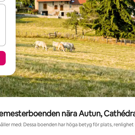
emesterboenden nära Autun, Cathédral
åller med: Dessa boenden har höga betyg för plats, renlighet