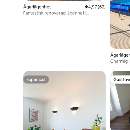
Ägarlägenhet
4,97 av 5 i genomsnit
4,97 (62)
Fantastisk renoverad lägenhet i
Haussmannstil
Ägarläge
Charmig l
Superhost
Gästfavo
Superhost
Gästfavo