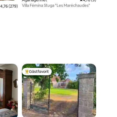
Villa Fémina Stuga "Les Maréchaudes"
,76 av 5 i genomsnittligt betyg, 279 omdömen
4,76 (279)
en
Gästfavorit
Populär gästfavorit