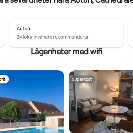
Autun
24 lokalinvånare rekommenderar
Lägenheter med wifi
rit
Superhost
rit
Superhost