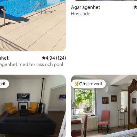
tligt betyg, 62 omdömen
Ägarlägenhet
4
Hos Jade
nhet
4,94 av 5 i genomsnittligt betyg, 124 omdöm
4,94 (124)
ägenhet med terrass och pool
rit
Gästfavorit
rit
Populär gästfavorit