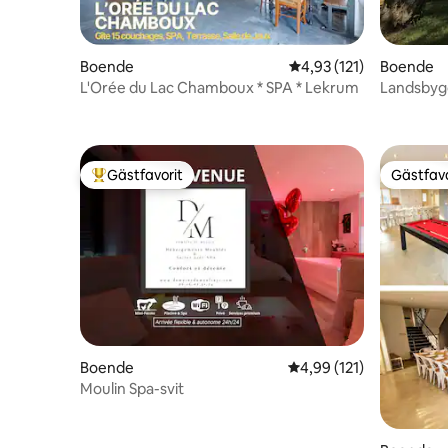
Boende
4,93 av 5 i genomsnitt
4,93 (121)
Boende
L'Orée du Lac Chamboux * SPA * Lekrum
Landsbyg
utrymme i
Gästfavorit
Gästfavo
Populär gästfavorit
Gästfavo
Boende
4,99 av 5 i genomsnitt
4,99 (121)
Moulin Spa-svit