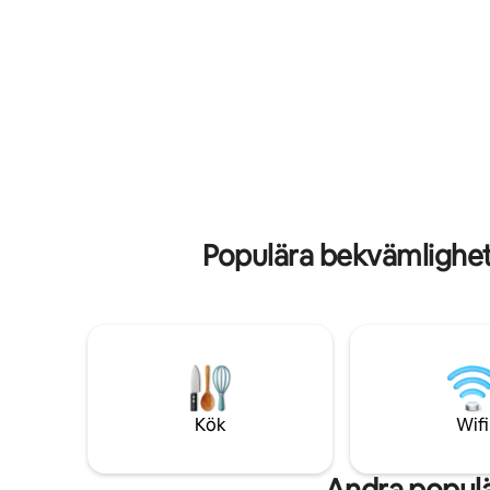
den med ädla kvalitetsmaterial.
Lycée Bon
Imponerande katedralstak 6 m högt,
Vandring
mycket ljust. Gratis parkering i närheten,
glädje at
restauranger och butiker på torget. Fullt
dess regi
utrustad och ankomst dygnet runt
vingårdss
sidan!
Populära bekvämlighet
Kök
Wifi
Andra populä