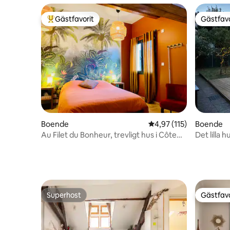
Gästfavorit
Gästfavo
Populär gästfavorit
Gästfavo
Boende
4,97 av 5 i genomsnitt
4,97 (115)
Boende
Au Filet du Bonheur, trevligt hus i Côte
Det lilla h
d'Or
Superhost
Gästfavo
Superhost
Gästfavo