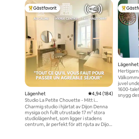
Gästfavorit
Gästf
Populär gästfavorit
Populär 
Lägenhet
Hertigarn
Välkommen
juvel unde
1600-tale
Lägenhet
4,94 av 5 i genomsnitt
4,94 (184)
snygg des
Studio La Petite Chouette - Mitt i
Philippe Le Bon. Denna l
centrum - Lugnt
Charmig studio i hjärtat av Dijon Denna
har renov
mysiga och fullt utrustade 17 m² stora
dig en idea
studiolägenhet, som ligger i stadens
för två, i en lug
centrum, är perfekt för att njuta av Dijon.
ligger i 
Ett stenkast från Les Halles, omgiven av
från Palai
restauranger och barer, fördjupar den
museerna,