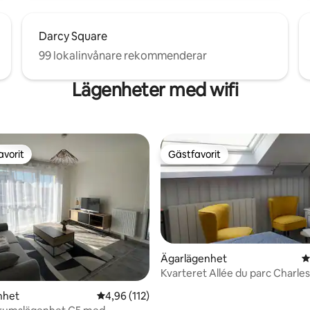
Darcy Square
99 lokalinvånare rekommenderar
Lägenheter med wifi
avorit
Gästfavorit
gästfavorit
Gästfavorit
Ägarlägenhet
4
Kvarteret Allée du parc Charl
Parkering
ligt betyg, 230 omdömen
nhet
4,96 av 5 i genomsnittligt betyg, 112 omdöm
4,96 (112)