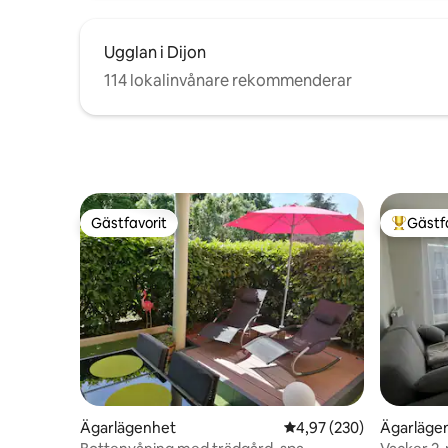
Ugglan i Dijon
114 lokalinvånare rekommenderar
Gästfavorit
Gästf
Gästfavorit
Populär 
Ägarlägenhet
4,97 av 5 i genomsnitt
4,97 (230)
Ägarläge