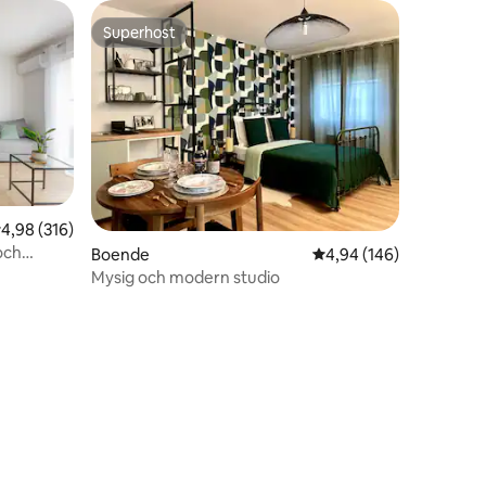
Superhost
Superhost
,98 av 5 i genomsnittligt betyg, 316 omdömen
4,98 (316)
och
Boende
4,94 av 5 i genomsnitt
4,94 (146)
ns centrum
Mysig och modern studio
en