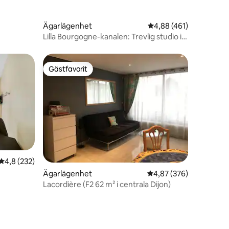
Ägarlägenhet
4,88 av 5 i genomsnitt
4,88 (461)
Lilla Bourgogne-kanalen: Trevlig studio i
staden
Gästfavorit
Gästfavorit
4,8 av 5 i genomsnittligt betyg, 232 omdömen
4,8 (232)
en
Ägarlägenhet
4,87 av 5 i genomsnitt
4,87 (376)
Lacordière (F2 62 m² i centrala Dijon)