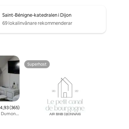
Saint-Bénigne-katedralen i Dijon
69 lokalinvånare rekommenderar
Superhost
Superhost
,93 av 5 i genomsnittligt betyg, 365 omdömen
4,93 (365)
es Dumont
en