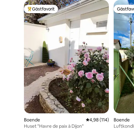
Gästfavorit
Gästfavo
Populär gästfavorit
Gästfavo
Boende
4,98 av 5 i genomsnitt
4,98 (114)
Boende
Huset "Havre de paix à Dijon"
Luftkondi
Veranda •