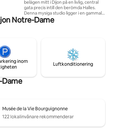
belägen mitt i Dijon på en livlig, central
stor glädje
gata precis intill den berömda Halles.
Denna mysiga studio ligger i en gammal
ijon Notre-Dame
byggnad och blandar trägolv,
vintageinredning och moderna
bekvämligheter för en avkopplande och
inspirerande vistelse. Observera att det
ligger på tredje våningen utan hiss ☺️ 🎒
Allt ligger inom gångavstånd: Les Halles,
restauranger, museer, butiker,
transport... Du är helt enkelt i hjärtat av
arkering inom
staden.
Luftkonditionering
tigheten
re-Dame
Musée de la Vie Bourguignonne
122 lokalinvånare rekommenderar