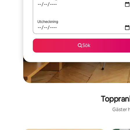
Utcheckning
Sök
Toppran
Gäster h