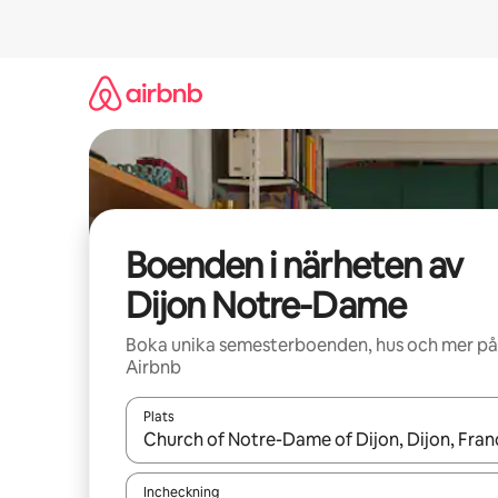
Hoppa
till
innehåll
Boenden i närheten av
Dijon Notre-Dame
Boka unika semesterboenden, hus och mer på
Airbnb
Plats
När resultaten är tillgängliga kan du navigera me
Incheckning