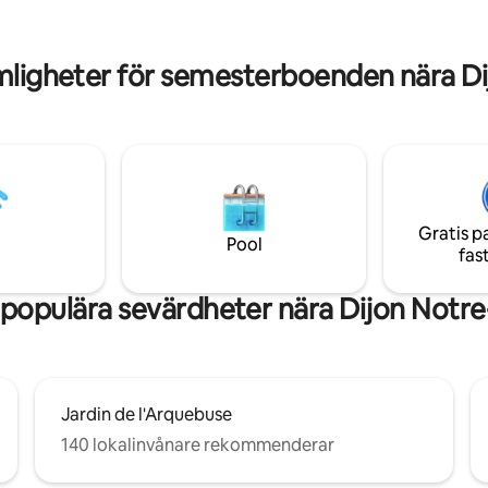
Bourgogne står sida vid sida till 
sser. Allt kan göras till fots.
för historieälskare.
mligheter för semesterboenden nära D
Gratis p
Pool
fas
populära sevärdheter nära Dijon Not
Jardin de l'Arquebuse
140 lokalinvånare rekommenderar