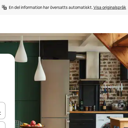
En del information har översatts automatiskt. 
Visa originalspråk
d upp- och nedåtpilarna eller utforska genom att trycka eller svepa.