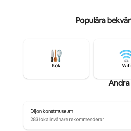
dig i den lokala atmosfären. Den ligger på
bästa adre
bottenvåningen och inbäddad i en lugn
innergård, och erbjuder lugn och
Populära bekvä
komfort samtidigt som den ligger nära
alla bekvämligheter (tvättomat,
Carrefour City, restauranger, bar, tobak,
bageri...). Perfekt för en avkopplande
vistelse i hjärtat av staden!
Kök
Wifi
Andra 
Dijon konstmuseum
283 lokalinvånare rekommenderar