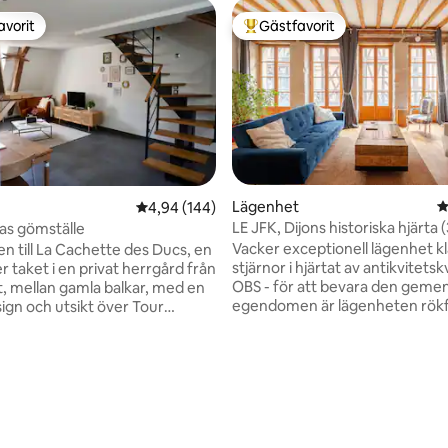
avorit
Gästfavorit
gästfavorit
Populär gästfavorit
Lägenhet
4
4,94 av 5 i genomsnittligt betyg, 144 omdöm
4,94 (144)
LE JFK, Dijons historiska hjärt
as gömställe
Vacker exceptionell lägenhet kl
 till La Cachette des Ducs, en
stjärnor i hjärtat av antikvitets
r taket i en privat herrgård från
OBS - för att bevara den gem
t, mellan gamla balkar, med en
ligt betyg, 184 omdömen
egendomen är lägenheten rökf
ign och utsikt över Tour
inklusive balkongen. Se även: "The
jusa kokong, som
Chaudronnerie in Dijon." Kvarteret
erats med omsorg, erbjuder
omfattar ett stort antal byggn
lisk tillflyktsort för en tillflykt
byggts sedan medeltiden. Hus med
n miljö. Denna lägenhet
korsvirkade väggar, byggnader
stadens centrum, bara några steg
inspirerade av den italienska
s Des Ducs, Halles de Dijon,
renässansen, ornament som för
 rue de la Liberté och stadens