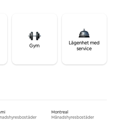
Lägenhet med
Gym
service
ami
Montreal
nadshyresbostäder
Månadshyresbostäder