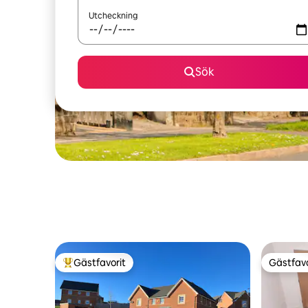
Utcheckning
Sök
Gästfavorit
Gästfavo
Populär gästfavorit
Gästfavo