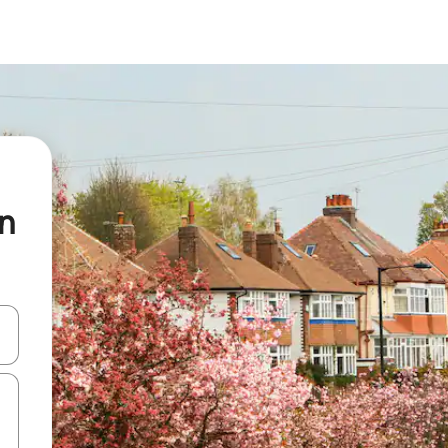
n
d upp- och nedåtpilarna eller utforska genom att trycka eller svepa.