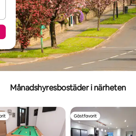
Månadshyresbostäder i närheten
rit
Gästfavorit
rit
Gästfavorit