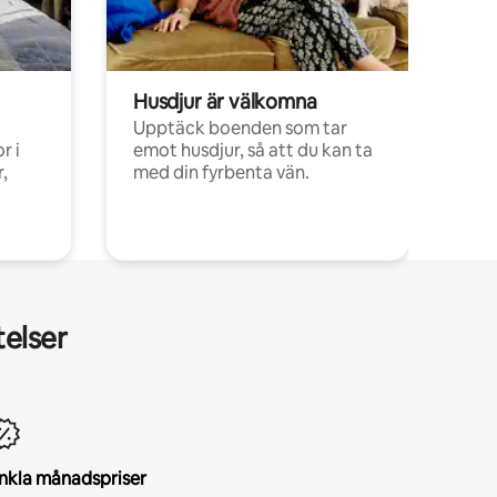
Husdjur är välkomna
Upptäck boenden som tar
r i
emot husdjur, så att du kan ta
,
med din fyrbenta vän.
telser
nkla månadspriser