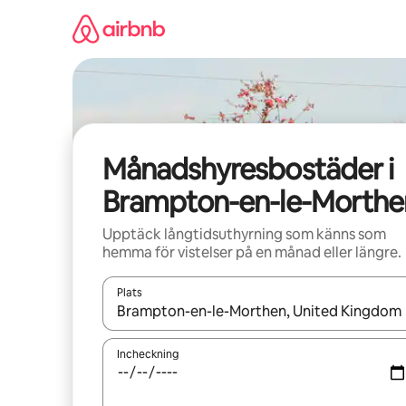
Hoppa
till
innehåll
Månadshyresbostäder i
Brampton-en-le-Morthe
Upptäck långtidsuthyrning som känns som
hemma för vistelser på en månad eller längre.
Plats
När resultaten är tillgängliga kan du navigera me
Incheckning