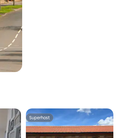
Superhost
Superhost