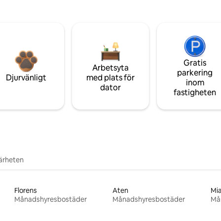
Gratis
Arbetsyta
parkering
Djurvänligt
med plats för
inom
dator
fastigheten
närheten
Florens
Aten
Mi
Månadshyresbostäder
Månadshyresbostäder
Må