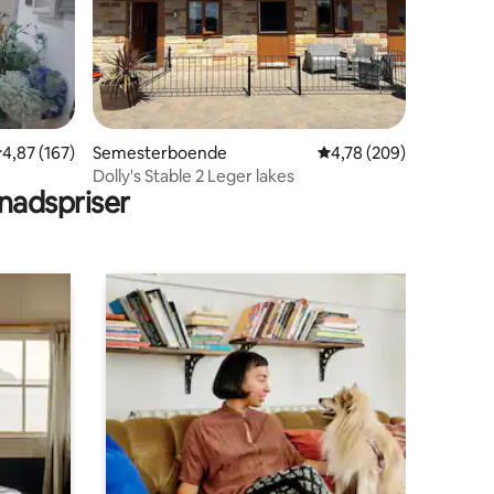
en
,87 av 5 i genomsnittligt betyg, 167 omdömen
4,87 (167)
Semesterboende
4,78 av 5 i genomsnitt
4,78 (209)
Dolly's Stable 2 Leger lakes
adspriser