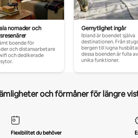
tala nomader och
Gemytlighet ingår
rsresenärer
Ibland är boendet själva
destinationen. Från stugo
ämt boende för
bergen till lugna husbåtar
der och distansarbetare
dessa boenden är fulla av
ifi och dedikerade
unika funktioner.
sytor.
mligheter och förmåner för längre vis
Flexibilitet du behöver
E