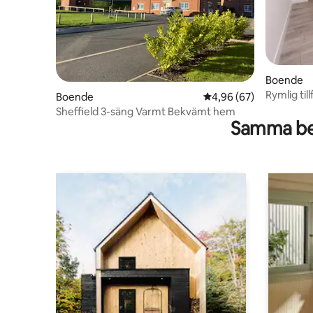
Boende
Rymlig til
Boende
4,96 av 5 i genomsnit
4,96 (67)
biljardbor
Sheffield 3-säng Varmt Bekvämt hem
Samma be