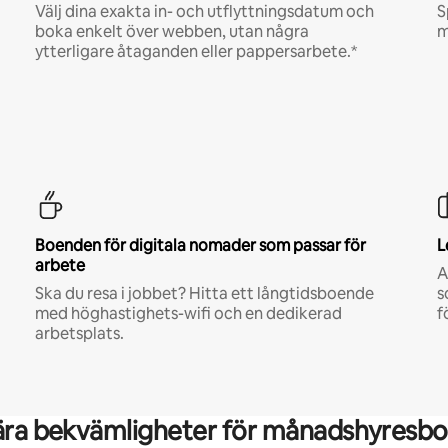
Välj dina exakta in- och utflyttningsdatum och
S
boka enkelt över webben, utan några
m
ytterligare åtaganden eller pappersarbete.*
Boenden för digitala nomader som passar för
L
arbete
A
Ska du resa i jobbet? Hitta ett långtidsboende
s
med höghastighets-wifi och en dedikerad
f
arbetsplats.
ära bekvämligheter för månadshyresbo