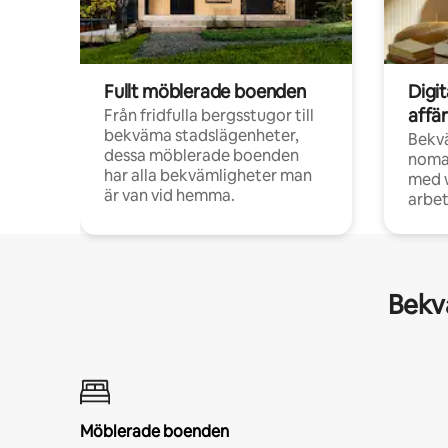
Fullt möblerade boenden
Digi
affä
Från fridfulla bergsstugor till
bekväma stadslägenheter,
Bekv
dessa möblerade boenden
noma
har alla bekvämligheter man
med w
är van vid hemma.
arbet
Bekvä
Möblerade boenden