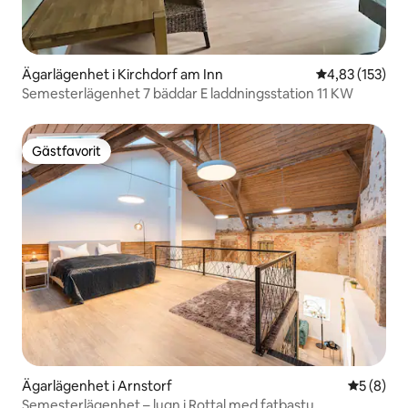
Ägarlägenhet i Kirchdorf am Inn
4,83 av 5 i ge
4,83 (153)
Semesterlägenhet 7 bäddar E laddningsstation 11 KW
Gästfavorit
Gästfavorit
Ägarlägenhet i Arnstorf
5 av 5 i 
5 (8)
Semesterlägenhet – lugn i Rottal med fatbastu