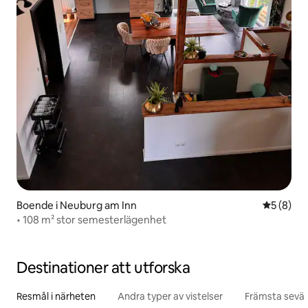
Boende i Neuburg am Inn
5 av 5 i 
5 (8)
• 108 m² stor semesterlägenhet
Destinationer att utforska
Resmål i närheten
Andra typer av vistelser
Främsta sevär