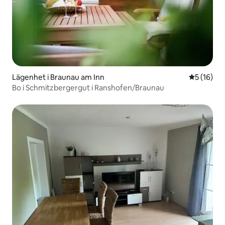
Lägenhet i Braunau am Inn
5 av 5 i g
5 (16)
Bo i Schmitzbergergut i Ranshofen/Braunau