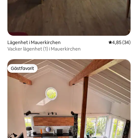
Lägenhet i Mauerkirchen
4,85 av 5 i g
4,85 (34)
Vacker lägenhet (1) i Mauerkirchen
Gästfavorit
Gästfavorit