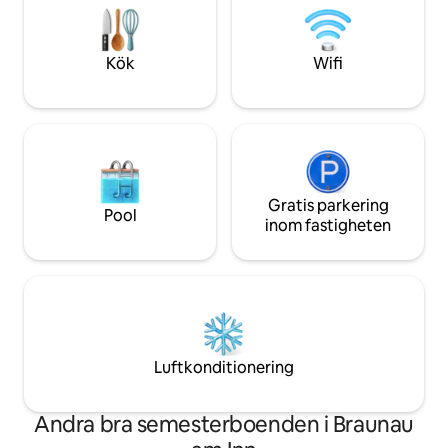
Perfekt för att varva ner, ta ett djupt
3 minuter från mo
andetag och lämna vardagen bakom dig.
minuter från Donau. Bokningsbar
november 2025
Kök
Wifi
Gratis parkering
Pool
inom fastigheten
Luftkonditionering
Andra bra semesterboenden i Braunau