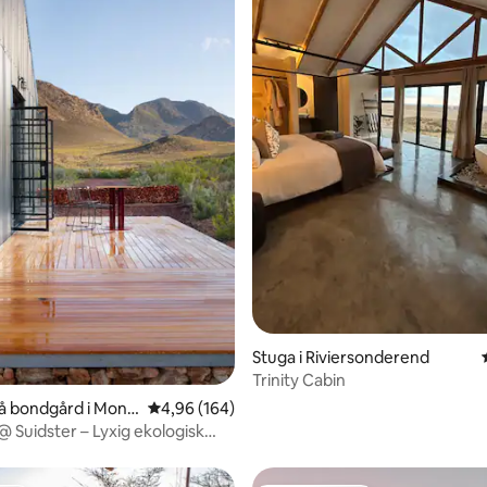
tligt betyg, 76 omdömen
Stuga i Riviersonderend
Trinity Cabin
på bondgård i Mont
4,96 av 5 i genomsnittligt betyg, 164 omdöm
4,96 (164)
@ Suidster – Lyxig ekologisk
nför elnätet