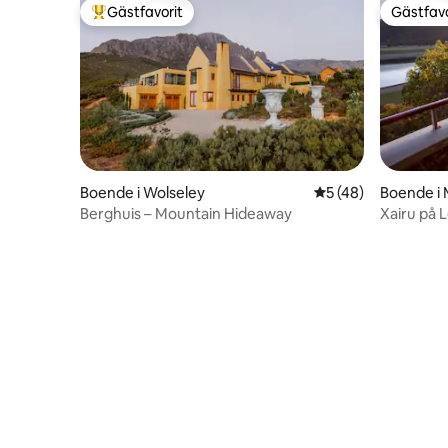
Gästfavorit
Gästfavo
Populär gästfavorit
Gästfavo
Boende i Wolseley
5 av 5 i genomsnit
5 (48)
Boende i
Berghuis – Mountain Hideaway
Xairu på 
på landet