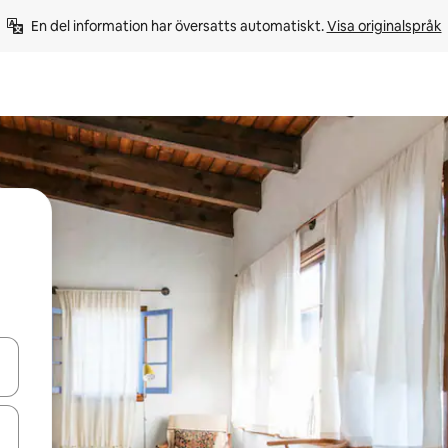
En del information har översatts automatiskt. 
Visa originalspråk
d upp- och nedåtpilarna eller utforska genom att trycka eller svepa.