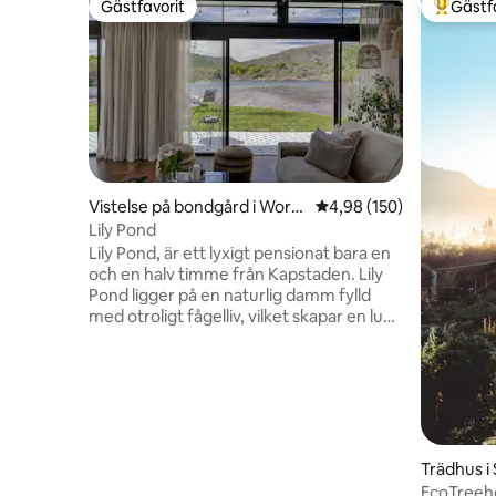
Gästfavorit
Gästf
Gästfavorit
Populär 
Vistelse på bondgård i Worc
4,98 av 5 i genomsnitt
4,98 (150)
ester
Lily Pond
Lily Pond, är ett lyxigt pensionat bara en
och en halv timme från Kapstaden. Lily
Pond ligger på en naturlig damm fylld
med otroligt fågelliv, vilket skapar en lugn
atmosfär som är oöverträffad någon
annanstans. Utan några andra stugor i
sikte och beläget på en pittoresk vingård
erbjuder det en sällsynt blandning av
avskildhet och lyx. Det njutbara
utomhusbadet med utsikt över
dammen, i kombination med de vackra
Trädhus i
vandringslederna, förbättrar känslan av
EcoTreeho