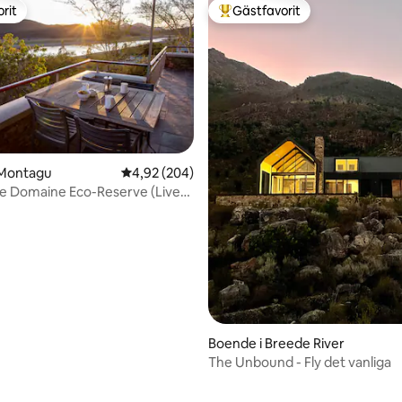
rit
Gästfavorit
rit
Populär gästfavorit
tligt betyg, 48 omdömen
 Montagu
4,92 av 5 i genomsnittligt betyg, 204 omdöm
4,92 (204)
Le Domaine Eco-Reserve (Livet
)
Boende i Breede River
The Unbound - Fly det vanliga