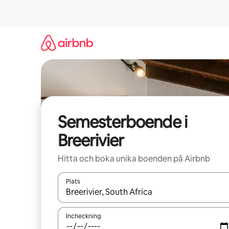
Hoppa
till
innehåll
Semesterboende i
Breerivier
Hitta och boka unika boenden på Airbnb
Plats
När resultaten är tillgängliga kan du navigera me
Incheckning