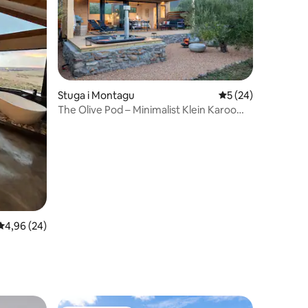
Stuga i Montagu
5 av 5 i genomsnit
5 (24)
The Olive Pod – Minimalist Klein Karoo
Luxury
4,96 av 5 i genomsnittligt betyg, 24 omdömen
4,96 (24)
en