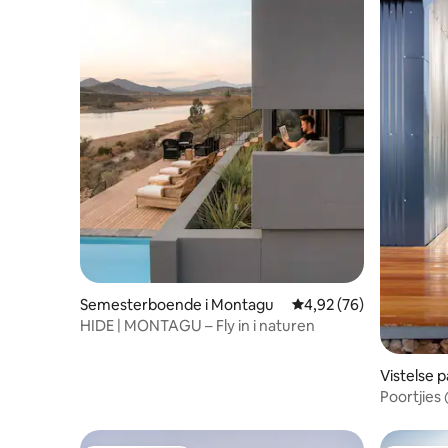
Semesterboende i Montagu
4,92 av 5 i genomsnit
4,92 (76)
HIDE | MONTAGU – Fly in i naturen
Vistelse 
agu
Poortjies 
stuga uta