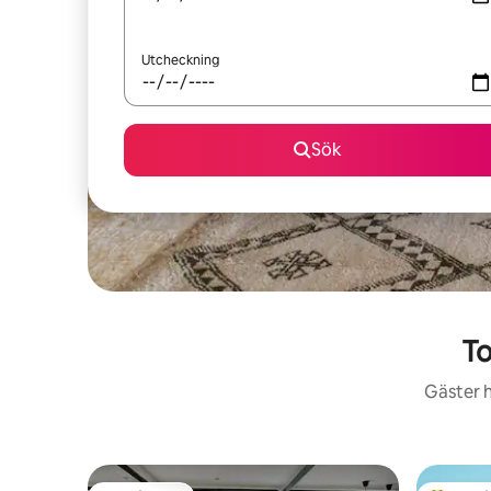
Utcheckning
Sök
To
Gäster h