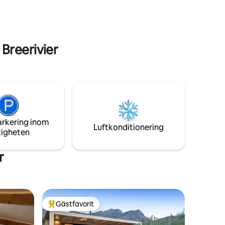
Fordon med hög markfrigång
rekommenderas
Breerivier
arkering inom
Luftkonditionering
tigheten
r
Gästfavorit
Populär gästfavorit