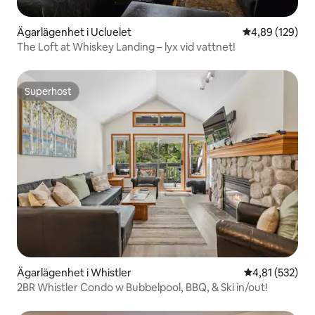
Ägarlägenhet i Ucluelet
4,89 av 5 i ge
4,89 (129)
The Loft at Whiskey Landing – lyx vid vattnet!
Superhost
Superhost
Ägarlägenhet i Whistler
4,81 av 5 i ge
4,81 (532)
2BR Whistler Condo w Bubbelpool, BBQ, & Ski in/out!