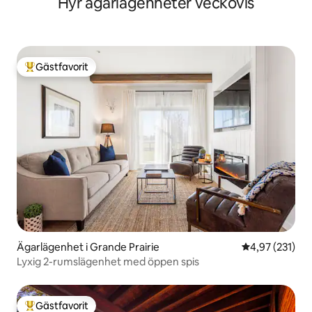
Hyr ägarlägenheter veckovis
Gästfavorit
Populär gästfavorit
Ägarlägenhet i Grande Prairie
4,97 av 5 i ge
4,97 (231)
Lyxig 2-rumslägenhet med öppen spis
Gästfavorit
Populär gästfavorit