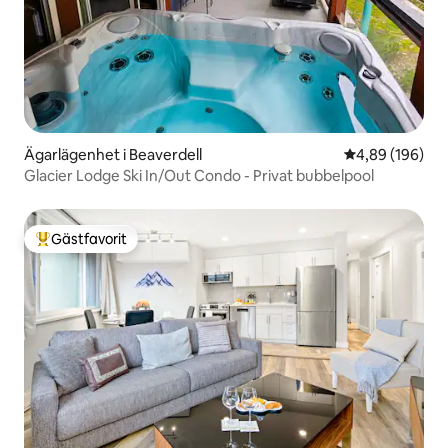
Ägarlägenhet i Beaverdell
4,89 av 5 i ge
4,89 (196)
Glacier Lodge Ski In/Out Condo - Privat bubbelpool
Gästfavorit
Populär gästfavorit