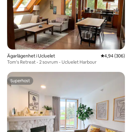
Ägarlägenhet i Ucluelet
4,94 av 5 i ge
4,94 (306)
Tom's Retreat - 2 sovrum - Ucluelet Harbour
Superhost
Superhost