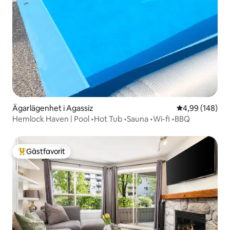
Ägarlägenhet i Agassiz
4,99 av 5 i ge
4,99 (148)
Hemlock Haven | Pool •Hot Tub •Sauna •Wi-fi •BBQ
Gästfavorit
Populär gästfavorit