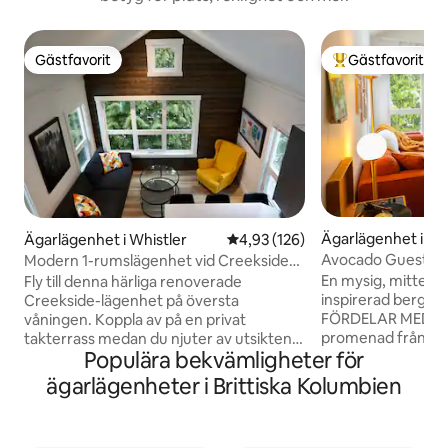
Gästfavorit
Gästfavorit
Gästfavorit
Populär gästfavor
Ägarlägenhet i Wh
Ägarlägenhet i Whistler
4,93 av 5 i genomsnittligt bet
4,93 (126)
Avocado Guesthous
Modern 1-rumslägenhet vid Creekside
sjön, gondolen, bu
med takterrass
En mysig, mitten 
Fly till denna härliga renoverade
inspirerad bergsret
Creekside-lägenhet på översta
FÖRDELAR MED PLA
våningen. Koppla av på en privat
promenad från ny
takterrass medan du njuter av utsikten
Populära bekvämligheter för
minuters bilresa til
över bergen efter en episk dag av att
Några ◦ steg från 
utforska allt som Whistler har att
ägarlägenheter i Brittiska Kolumbien
butikerna/restaura
erbjuda. Denna privata enhet med 1
Enkel åtkomst til
sovrum har välvda tak och gott om
FÖRDELAR MED BOE
naturligt ljus. Här finns ett fullt utrustat