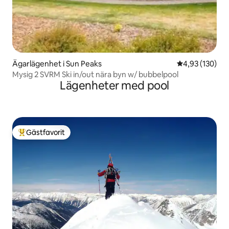
Ägarlägenhet i Sun Peaks
4,93 av 5 i ge
4,93 (130)
Mysig 2 SVRM Ski in/out nära byn w/ bubbelpool
Lägenheter med pool
Gästfavorit
Populär gästfavorit