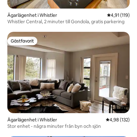
Ägarlägenhet i Whistler
4,91 av 5 i g
4,91 (119)
Whistler Central, 2 minuter till Gondola, gratis parkering
Gästfavorit
Gästfavorit
Ägarlägenhet i Whistler
4,98 av 5 i ge
4,98 (132)
Stor enhet - några minuter från byn och sjön