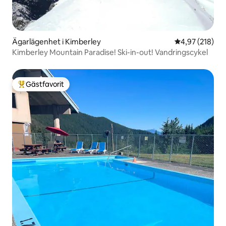
Ägarlägenhet i Kimberley
4,97 av 5 i ge
4,97 (218)
Kimberley Mountain Paradise! Ski-in-out! Vandringscykel
Gästfavorit
Populär gästfavorit