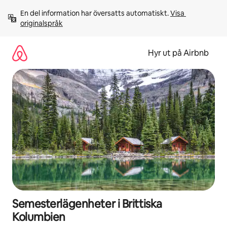
Hoppa
En del information har översatts automatiskt. 
Visa 
till
originalspråk
innehåll
Hyr ut på Airbnb
Semesterlägenheter i Brittiska
Kolumbien