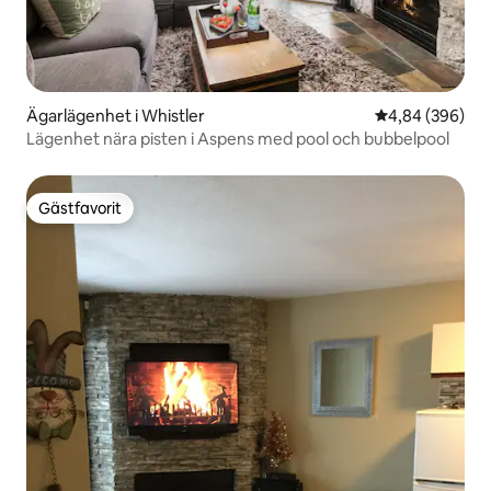
Ägarlägenhet i Whistler
4,84 av 5 i ge
4,84 (396)
Lägenhet nära pisten i Aspens med pool och bubbelpool
Gästfavorit
Gästfavorit