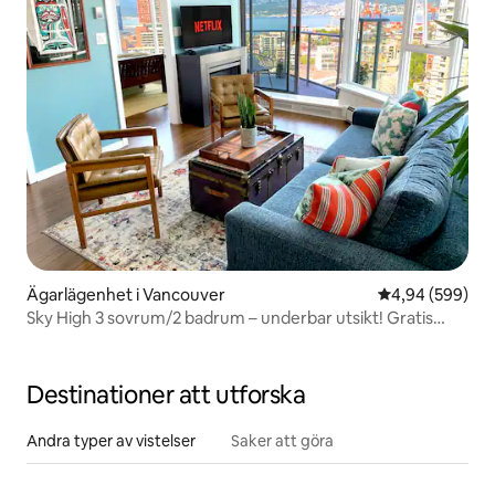
Ägarlägenhet i Vancouver
4,94 av 5 i ge
4,94 (599)
Sky High 3 sovrum/2 badrum – underbar utsikt! Gratis
parkering.
Destinationer att utforska
Andra typer av vistelser
Saker att göra