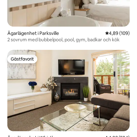
Ägarlägenhet i Parksville
4,89 av 5 i ge
4,89 (109)
2 sovrum med bubbelpool, pool, gym, badkar och kök
Gästfavorit
Gästfavorit