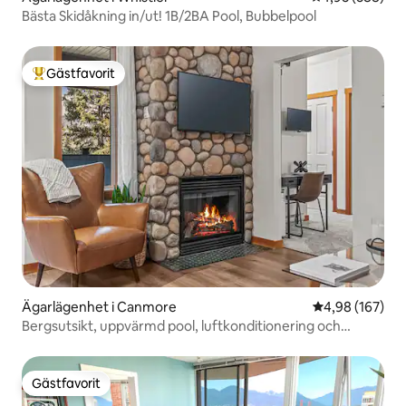
Bästa Skidåkning in/ut! 1B/2BA Pool, Bubbelpool
Gästfavorit
Populär gästfavorit
Ägarlägenhet i Canmore
4,98 av 5 i ge
4,98 (167)
Bergsutsikt, uppvärmd pool, luftkonditionering och
dubbelsäng (King)
Gästfavorit
Gästfavorit