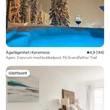
Ägarlägenhet i Keremeos
4,9 av 5 i ge
4,9 (144)
Apex: 2 sovrum med bubbelpool. På Grandfather Trail
Gästfavorit
Gästfavorit