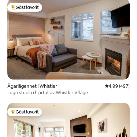
Gästfavorit
Populär gästfavorit
Ägarlägenhet i Whistler
4,99 av 5 i ge
4,99 (497)
Lugn studio i hjärtat av Whistler Village
Gästfavorit
Populär gästfavorit