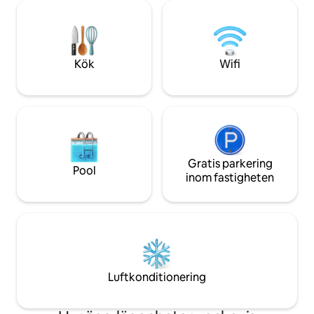
mysig, modern inr
kök, utdragbar soffa, GRATIS parkering,
århundradet ◦ Lyx
50" smart-TV, WIFI, golvvärme överallt,
Elektrisk öppen spi
tvättmaskin och torktumlare,
möbler i ett nyre
diskmaskin och torktumlare. Det är en
Unika vintageförem
enkel 450 m promenad till Creekside
Kök
Wifi
Skivspelare ◦ Masso
Gondola, närliggande butiker och
restauranger.
Gratis parkering
Pool
inom fastigheten
Luftkonditionering