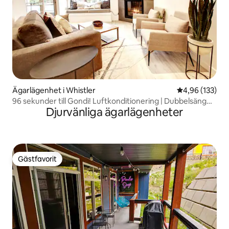
Ägarlägenhet i Whistler
4,96 av 5 i ge
4,96 (133)
96 sekunder till Gondi! Luftkonditionering | Dubbelsäng
Djurvänliga ägarlägenheter
(King) | Bubbelpool och pool
Gästfavorit
Gästfavorit