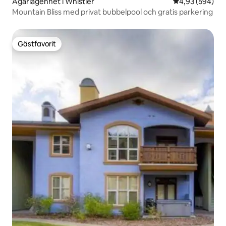
Ägarlägenhet i Whistler
4,93 av 5 i ge
4,93 (594)
Mountain Bliss med privat bubbelpool och gratis parkering
Gästfavorit
Gästfavorit