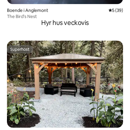
Boende i Anglemont
5 av 5 i g
5 (39)
The Bird's Nest
Hyr hus veckovis
Superhost
Superhost