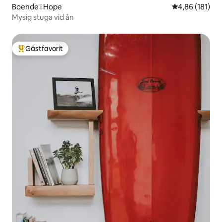
Boende i Hope
4,86 av 5 i ge
4,86 (181)
Mysig stuga vid ån
Gästfavorit
Populär gästfavorit