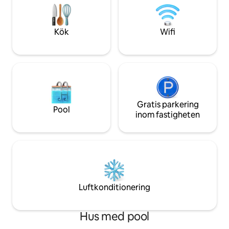
kuraterad upplevel
barer och boutiquebutiker. Och Skytrain
★★★★★ "Ett verkl
ligger bara 7 minuters promenad bort.
ställe" – Caitli
Där modern stil möter mysig värme, vi
Kök
Wifi
ser fram emot att vara värdar för dig!
Gratis parkering
Pool
inom fastigheten
Luftkonditionering
Hus med pool