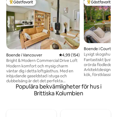
Gästfavorit
Gästfavorit
Populär gästfavorit
Populär gästfavor
Boende i Courten
Lyxigt skogshus | Ö
Boende i Vancouver
4,99 av 5 i genomsnittligt bety
4,99 (154)
min till vandringsl
Fantastiskt ljusfy
Bright & Modern Commercial Drive Loft
orörda flodleder b
Modern komfort och mysig charm
Arkitektdesignat 
väntar dig i detta loftgästhus. Med en
kök, förstklassiga
inbjudande gaseldstad i stuga och
från golv till tak 
dubbelsäng är det det perfekta
Njut av din egen s
Populära bekvämligheter för hus i
utrymmet att koppla av efter en dags
trädgård med elds
utforskning! Detta fristående boende
Brittiska Kolumbien
utomhusmatplats. 
har ett fullt utrustat kök, privat uteplats
men 15 minuter ti
och modernt badrum med badkar.
Cumberland, 25 ti
Inbäddat precis utanför livliga
Perfekt för familjer oc
Commercial Drive, är du bara några steg
är inte bara ett Ai
från Vancouvers bästa restauranger,