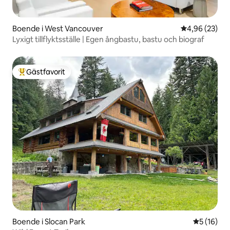
Boende i West Vancouver
4,96 av 5 i g
4,96 (23)
Lyxigt tillflyktsställe | Egen ångbastu, bastu och biograf
Gästfavorit
Populär gästfavorit
Boende i Slocan Park
5 av 5 i g
5 (16)