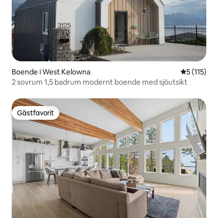
Boende i West Kelowna
5 av 5 i g
5 (115)
2 sovrum 1,5 badrum modernt boende med sjöutsikt
Gästfavorit
Gästfavorit