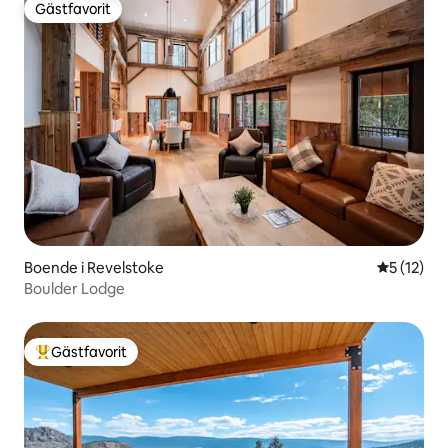
Gästfavorit
Gästfavorit
Boende i Revelstoke
5 av 5 i g
5 (12)
Boulder Lodge
Gästfavorit
Populär gästfavorit