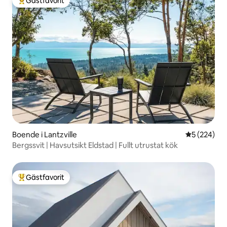
Gästfavorit
Populär gästfavorit
Boende i Lantzville
5 av 5 i ge
5 (224)
Bergssvit | Havsutsikt Eldstad | Fullt utrustat kök
Gästfavorit
Populär gästfavorit