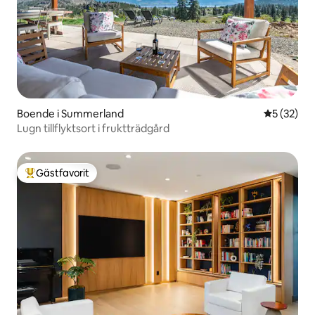
Boende i Summerland
5 av 5 i g
5 (32)
Lugn tillflyktsort i fruktträdgård
Gästfavorit
Populär gästfavorit