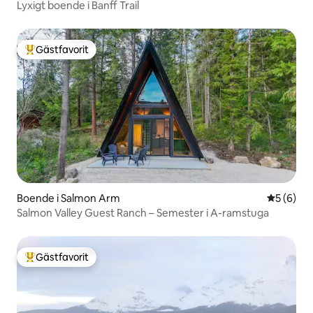
Lyxigt boende i Banff Trail
Gästfavorit
Populär gästfavorit
Boende i Salmon Arm
5 av 5 i 
5 (6)
Salmon Valley Guest Ranch – Semester i A-ramstuga
Gästfavorit
Populär gästfavorit