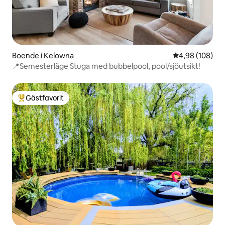
Boende i Kelowna
4,98 av 5 i ge
4,98 (108)
📍Semesterläge Stuga med bubbelpool, pool/sjöutsikt!
Gästfavorit
Populär gästfavorit