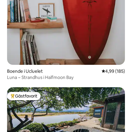
Boende i Ucluelet
4,99 av 5 i ge
4,99 (185)
Luna ~ Strandhus i Halfmoon Bay
Gästfavorit
Populär gästfavorit