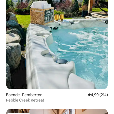
Boende i Pemberton
4,99 av 5 i ge
4,99 (214)
Pebble Creek Retreat