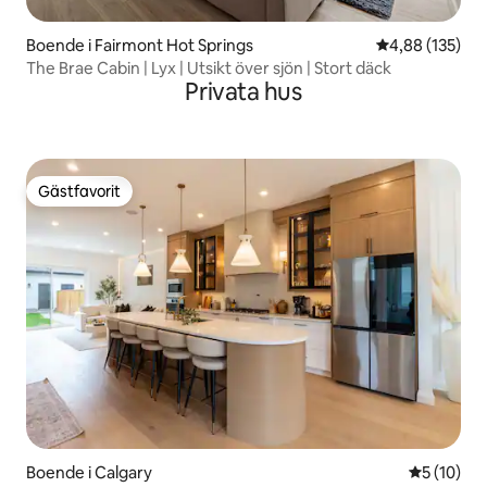
Boende i Fairmont Hot Springs
4,88 av 5 i ge
4,88 (135)
The Brae Cabin | Lyx | Utsikt över sjön | Stort däck
Privata hus
Gästfavorit
Gästfavorit
Boende i Calgary
5 av 5 i g
5 (10)