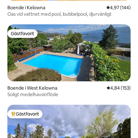
Boende i Kelowna
4,97 av 5 i ge
4,97 (144)
Oas vid vattnet med pool, bubbelpool, djurvänligt
Gästfavorit
Gästfavorit
Boende i West Kelowna
4,84 av 5 i ge
4,84 (153)
Soligt medelhavsinflöde
Gästfavorit
Populär gästfavorit