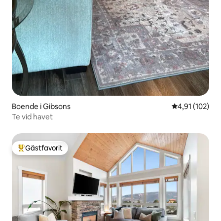
Boende i Gibsons
4,91 av 5 i ge
4,91 (102)
Te vid havet
Gästfavorit
Populär gästfavorit