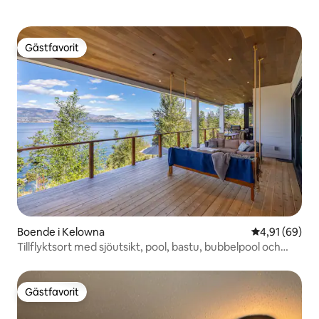
Gästfavorit
Gästfavorit
Boende i Kelowna
4,91 av 5 i g
4,91 (69)
Tillflyktsort med sjöutsikt, pool, bastu, bubbelpool och
brygga
Gästfavorit
Gästfavorit