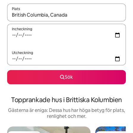
Plats
När resultaten är tillgängliga kan du navigera med upp- och ned
Incheckning
Utcheckning
Sök
Topprankade hus i Brittiska Kolumbien
Gästerna är eniga: Dessa hus har höga betyg för plats,
renlighet och mer.