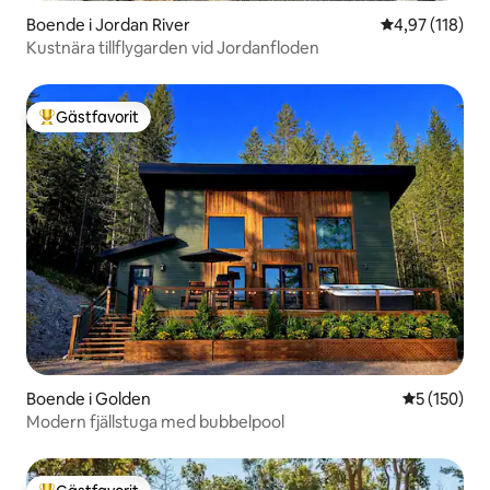
Boende i Jordan River
4,97 av 5 i ge
4,97 (118)
Kustnära tillflygarden vid Jordanfloden
Gästfavorit
Populär gästfavorit
Boende i Golden
5 av 5 i ge
5 (150)
Modern fjällstuga med bubbelpool