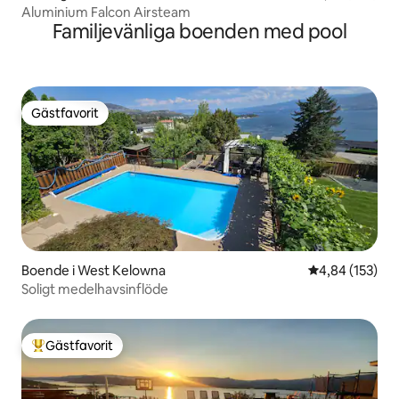
Aluminium Falcon Airsteam
Familjevänliga boenden med pool
Gästfavorit
Gästfavorit
Boende i West Kelowna
4,84 av 5 i ge
4,84 (153)
Soligt medelhavsinflöde
Gästfavorit
Populär gästfavorit