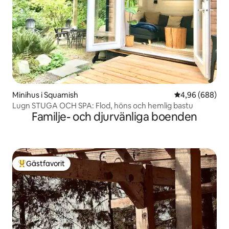
Minihus i Squamish
4,96 av 5 i ge
4,96 (688)
Lugn STUGA OCH SPA: Flod, höns och hemlig bastu
Familje- och djurvänliga boenden
Gästfavorit
Populär gästfavorit