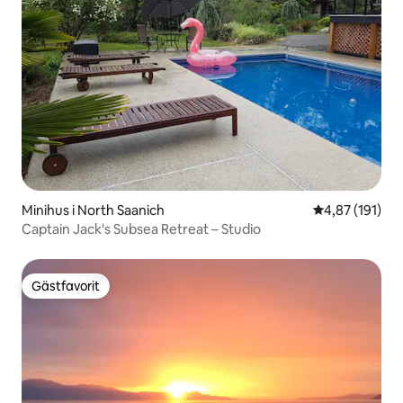
Minihus i North Saanich
4,87 av 5 i ge
4,87 (191)
Captain Jack's Subsea Retreat – Studio
Gästfavorit
Gästfavorit