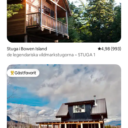
Stuga i Bowen Island
4,98 av 5 i ge
4,98 (993)
de legendariska vildmarkstugorna ~ STUGA 1
Gästfavorit
Populär gästfavorit