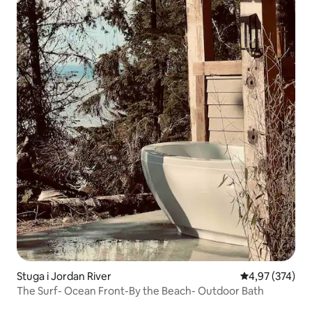
Stuga i Jordan River
4,97 av 5 i ge
4,97 (374)
The Surf- Ocean Front-By the Beach- Outdoor Bath