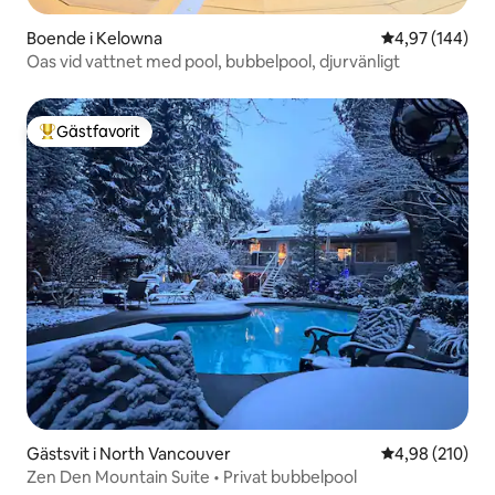
Boende i Kelowna
4,97 av 5 i ge
4,97 (144)
Oas vid vattnet med pool, bubbelpool, djurvänligt
Gästfavorit
Populär gästfavorit
Gästsvit i North Vancouver
4,98 av 5 i ge
4,98 (210)
Zen Den Mountain Suite • Privat bubbelpool