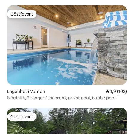
Gästfavorit
Gästfavorit
Lägenhet i Vernon
4,9 av 5 i ge
4,9 (102)
Sjöutsikt, 2 sängar, 2 badrum, privat pool, bubbelpool
Gästfavorit
Gästfavorit