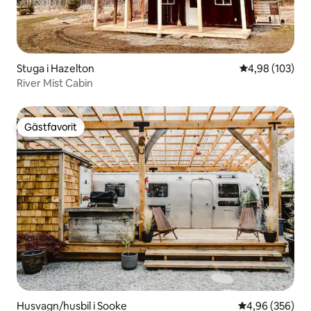
Stuga i Hazelton
4,98 av 5 i ge
4,98 (103)
River Mist Cabin
Gästfavorit
Gästfavorit
Husvagn/husbil i Sooke
4,96 av 5 i ge
4,96 (356)