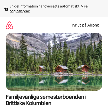
Hoppa
En del information har översatts automatiskt. 
Visa 
till
originalspråk
innehåll
Hyr ut på Airbnb
Familjevänliga semesterboenden i
Brittiska Kolumbien