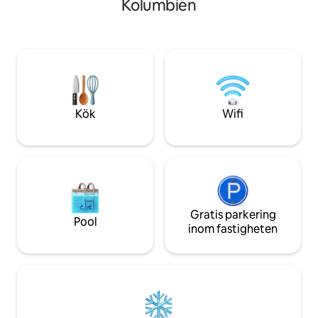
Kolumbien
plats. Med bara 2 stugor, 80 m från
musik på vinyl och
varandra, njut av din egen lilla värld. Eller
utrymmen; skapa d
semester med vänner, vara värd för ett
flykten för att kop
bröllop eller familjeåterförening! Om du
fokusera. Njut av naturen och djurlivet
hyr båda stugorna tillåter vi husbilar/tält
inkl. värdens kat
med ditt parti mot en liten avgift.
runt på boendet. Ta en 15 minuters
naturskön resa nor
staden Barrhead
Kök
Wifi
Gratis parkering
Pool
inom fastigheten