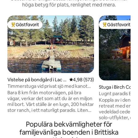
höga betyg för plats, renlighet med mera.
Gästfavorit
Gästfavorit
Populär gästfavorit
Populär gästfavor
Vistelse på bondgård i Lac la
4,98 av 5 i genomsnittligt bety
4,98 (573)
Hache
Timmerstuga vid privat sjö med kanot
Stuga i Birch Cove
och kajaker
Bara 8 km från motorvägen, på bra
Lugnt paradis Bar
vägar, verkar det som att du är en miljon
bastu
Koppla av i denna
mil bort. Vårt ställe är en lugn, 200 hektar
retreat med en ga
stor ranch, i ett naturligt paradis. Liten
vedeldad cederfat
stad i närheten för grundläggande. 45
solo-utflykter, du
min till 2 större städer med alla
Populära bekvämligheter för
arbetsplatser; de
bekvämligheter. Helt privat, vid vattnet
blandar nostalgis
familjevänliga boenden i Brittiska
med diverse mycket vänliga djur på
återställande char