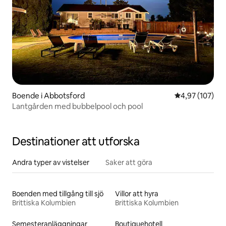
Boende i Abbotsford
4,97 av 5 i ge
4,97 (107)
Lantgården med bubbelpool och pool
Destinationer att utforska
Andra typer av vistelser
Saker att göra
Boenden med tillgång till sjö
Villor att hyra
Brittiska Kolumbien
Brittiska Kolumbien
Semesteranläggningar
Boutiquehotell