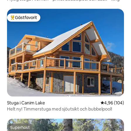
Gästfavorit
Populär gästfavorit
Stuga i Canim Lake
4,96 av 5 i ge
4,96 (104)
Helt ny! Timmerstuga med sjöutsikt och bubbelpool!
Superhost
Superhost