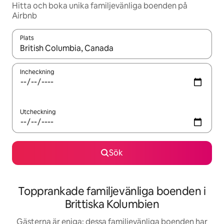
Hitta och boka unika familjevänliga boenden på
Airbnb
Plats
När resultaten är tillgängliga kan du navigera med upp- och ned
Incheckning
Utcheckning
Sök
Topprankade familjevänliga boenden i
Brittiska Kolumbien
Gästerna är eniga: dessa familjevänliga boenden har