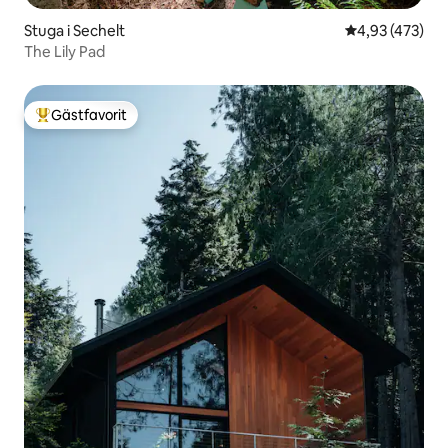
Stuga i Sechelt
4,93 av 5 i ge
4,93 (473)
The Lily Pad
Gästfavorit
Populär gästfavorit