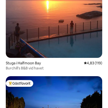
Stuga i Halfmoon Bay
4,83 av 5 i ge
4,83 (119)
Burchill's B&B vid havet
Gästfavorit
Populär gästfavorit