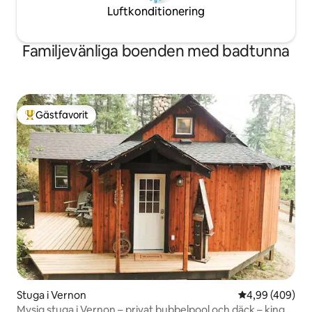
Luftkonditionering
Familjevänliga boenden med badtunna
Gästfavorit
Populär gästfavorit
Stuga i Vernon
4,99 av 5 i ge
4,99 (409)
Mysig stuga i Vernon – privat bubbelpool och däck – king