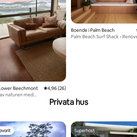
Boende i Palm Beach
Palm Beach Surf Shack • Renov
tligt betyg, 92 omdömen
tillflyktsort vid kusten
 Lower Beechmont
4,96 av 5 i genomsnittligt betyg, 26 omdöm
4,96 (26)
av naturen med
Privata hus
utsikt över bergen
avorit
Superhost
gästfavorit
Superhost