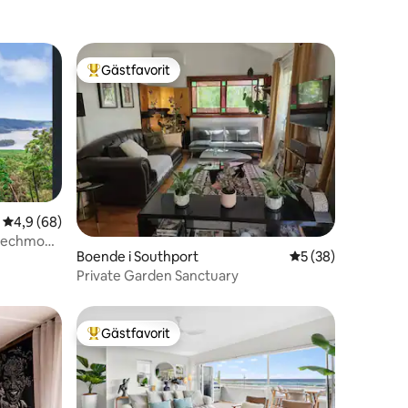
Gästfavorit
Populär gästfavorit
4,9 av 5 i genomsnittligt betyg, 68 omdömen
4,9 (68)
en
eechmont
Boende i Southport
5 av 5 i genomsnit
5 (38)
Private Garden Sanctuary
Gästfavorit
Populär gästfavorit