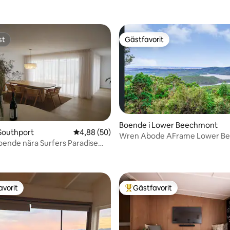
st
Gästfavorit
st
Gästfavorit
Boende i Lower Beechmont
Southport
4,88 av 5 i genomsnittligt betyg, 50 omdöm
4,88 (50)
Wren Abode AFrame Lower B
oende nära Surfers Paradise
tligt betyg, 29 omdömen
Frukostkorg
avorit
Gästfavorit
gästfavorit
Populär gästfavorit