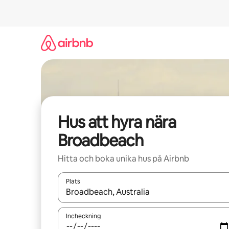
Hoppa
till
innehåll
Hus att hyra nära
Broadbeach
Hitta och boka unika hus på Airbnb
Plats
När resultaten är tillgängliga kan du navigera me
Incheckning