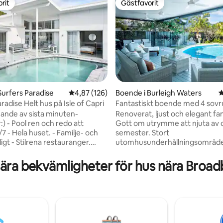
rit
Gästfavorit
rit
Gästfavorit
Surfers Paradise
4,87 av 5 i genomsnittligt betyg, 126 omdöm
4,87 (126)
Boende i Burleigh Waters
4
radise Helt hus på Isle of Capri
Fantastiskt boende med 4 sov
ligt betyg, 177 omdömen
perfekt plats
ande av sista minuten-
Renoverat, ljust och elegant fa
) - Pool ren och redo att
Gott om utrymme att njuta av 
 - Hela huset. - Familje- och
semester. Stort
gt - Stilrena restauranger.
utomhusunderhållningsområde
vänliga, nisch - Kaffemaskin -
avslappnade sittplatser, grillpla
 enkel, gratis - Djurvänligt.
solstolar vid den gnistrande po
ära bekvämligheter för hus nära Broa
eddelande, snabbt svar:) Njut
Fantastiskt flöde inomhus och
äscht, modernt utrymme, alla
3 sovrum med direkt tillgång till
er hemifrån - Kaféer,
poolområdet. Önskvärt granns
ger, Harris Farm stormarknad,
gångavstånd till stranden och 
Upplev Surfers
busslinje till populära turistmål
om en lokalinvånare:) -
till magnifika Burleigh Heads och