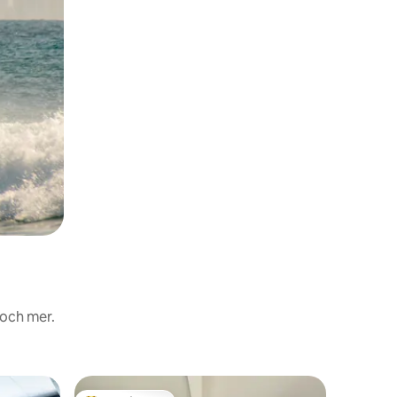
 och mer.
Boende i