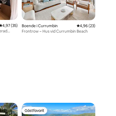
4,97 av 5 i genomsnittligt betyg, 35 omdömen
4,97 (35)
Boende i Currumbin
4,96 av 5 i genomsnit
4,96 (23)
erad
Frontrow ~ Hus vid Currumbin Beach
en
Gästfavorit
Gästfavorit