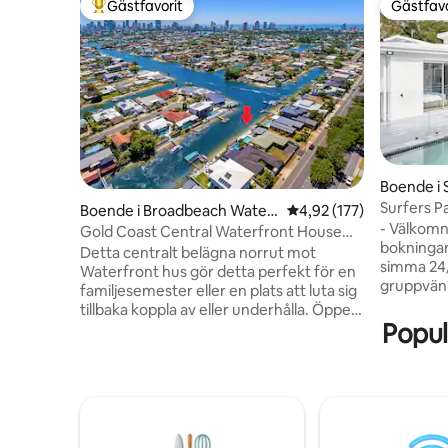
Gästfavorit
Gästfavo
Populär gästfavorit
Gästfavo
Boende i 
Surfers Pa
Boende i Broadbeach Water
4,92 av 5 i genomsnitt
4,92 (177)
- Välkomn
s
Gold Coast Central Waterfront House
bokningar:
med pool
Detta centralt belägna norrut mot
simma 24/7
Waterfront hus gör detta perfekt för en
gruppvänli
familjesemester eller en plats att luta sig
Trendiga, 
tillbaka koppla av eller underhålla. Öppen
Parkering,
Popul
planlösning som flyter ut på ditt mycket
Säkert - M
utomhus utomhusområde med utsikt
av ett fr
över Gold Coast vattenväg och pool som
bekvämlighet
passar för underhållande vänner och
restauran
familj. Njut av din vistelse på Gold Coast
gym dygnet runt - 
med bekvämt gångavstånd till Kurrawa
Paradise s
Beach, Star Casino, Gold Coast