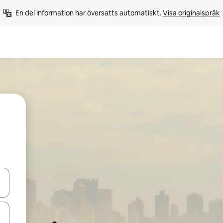
En del information har översatts automatiskt. 
Visa originalspråk
d upp- och nedåtpilarna eller utforska genom att trycka eller svepa.