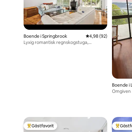
Boende i Springbrook
4,98 av 5 i genomsnit
4,98 (92)
Lyxig romantisk regnskogstuga,
vattenfallsområde
Boende i
Omgiven 
panorama
Gästfavorit
Gästf
Populär gästfavorit
Populär 