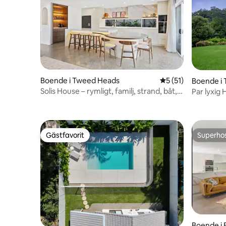
Boende i Tweed Heads
5 av 5 i genomsnit
5 (51)
Boende i 
Solis House – rymligt, familj, strand, båt,
Par lyxig
husdjur.
Gästfavorit
Superho
Gästfavorit
Superho
Boende i