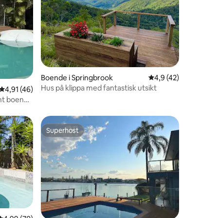
Boende i Springbrook
4,9 av 5 i genomsnit
4,9 (42)
en
Hus på klippa med fantastisk utsikt
4,91 av 5 i genomsnittligt betyg, 46 omdömen
4,91 (46)
nt boende
Superhost
Superhost
en