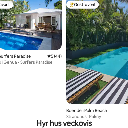
avorit
Gästfavorit
gästfavorit
Populär gästfavorit
Surfers Paradise
5 av 5 i genomsnittligt betyg, 44 omdöm
5 (44)
tligt betyg, 55 omdömen
 i Genua - Surfers Paradise
Boende i Palm Beach
Strandhus i Palmy
Hyr hus veckovis