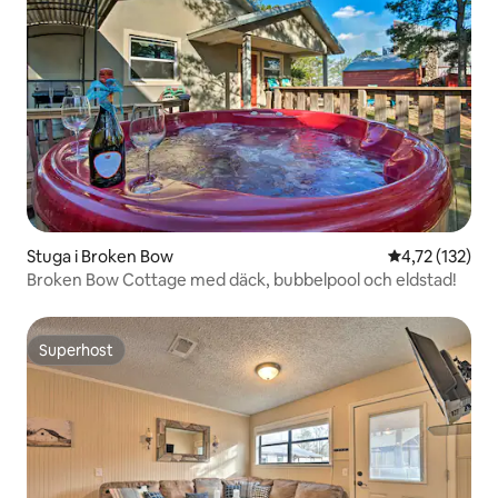
Stuga i Broken Bow
4,72 av 5 i ge
4,72 (132)
Broken Bow Cottage med däck, bubbelpool och eldstad!
Superhost
Superhost