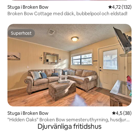
Stuga i Broken Bow
4,72 av 5 i ge
4,72 (132)
Broken Bow Cottage med däck, bubbelpool och eldstad!
Superhost
Superhost
Stuga i Broken Bow
4,5 av 5 i g
4,5 (38)
"Hidden Oaks" Broken Bow semesteruthyrning, husdjur
Djurvänliga fritidshus
OK!