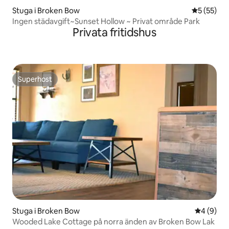
Stuga i Broken Bow
5 av 5 i g
5 (55)
Ingen städavgift~Sunset Hollow ~ Privat område Park
Privata fritidshus
Superhost
Superhost
Stuga i Broken Bow
4 av 5 i 
4 (9)
Wooded Lake Cottage på norra änden av Broken Bow Lak