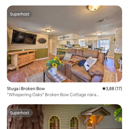
Superhost
Superhost
Stuga i Broken Bow
3,88 av 5 i g
3,88 (17)
"Whispering Oaks" Broken Bow Cottage nära
vandringsleder!
Superhost
Superhost