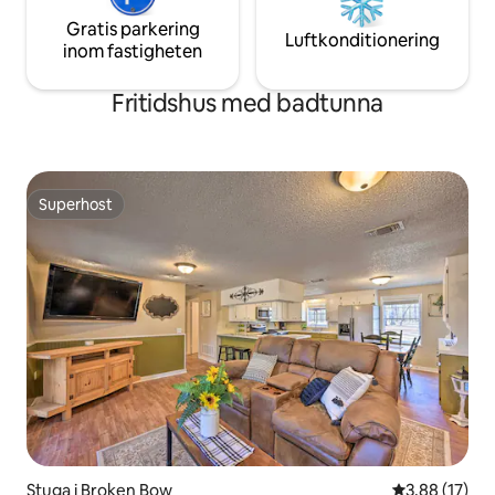
Gratis parkering
Luftkonditionering
inom fastigheten
Fritidshus med badtunna
Superhost
Superhost
Stuga i Broken Bow
3,88 av 5 i g
3,88 (17)