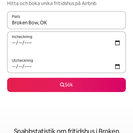
Hitta och boka unika fritidshus på Airbnb
Plats
När resultaten är tillgängliga kan du navigera med upp- och ned
Incheckning
Utcheckning
Sök
Snabbstatistik om fritidshus i Broken