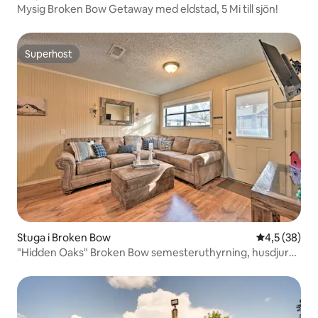
Mysig Broken Bow Getaway med eldstad, 5 Mi till sjön!
Superhost
Superhost
Stuga i Broken Bow
4,5 av 5 i g
4,5 (38)
"Hidden Oaks" Broken Bow semesteruthyrning, husdjur
OK!