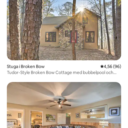
Stuga i Broken Bow
4,56 av 5 i g
4,56 (96)
Tudor-Style Broken Bow Cottage med bubbelpool och
däck!