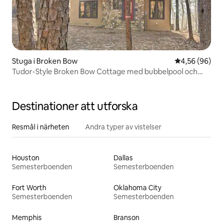
Stuga i Broken Bow
4,56 av 5 i g
4,56 (96)
Tudor-Style Broken Bow Cottage med bubbelpool och
däck!
Destinationer att utforska
Resmål i närheten
Andra typer av vistelser
Houston
Dallas
Semesterboenden
Semesterboenden
Fort Worth
Oklahoma City
Semesterboenden
Semesterboenden
Memphis
Branson