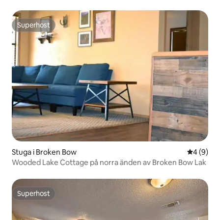
Superhost
Superhost
Stuga i Broken Bow
4 av 5 i 
4 (9)
Wooded Lake Cottage på norra änden av Broken Bow Lak
Superhost
Superhost