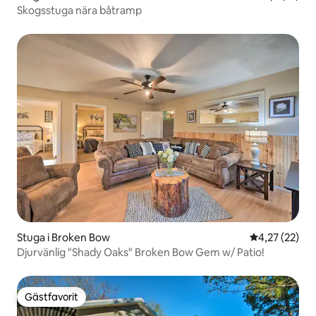
Skogsstuga nära båtramp
Stuga i Broken Bow
4,27 av 5 i g
4,27 (22)
Djurvänlig "Shady Oaks" Broken Bow Gem w/ Patio!
Gästfavorit
Gästfavorit