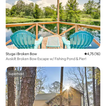
Stuga i Broken Bow
4,75 av 5 i g
4,75 (16)
Avskilt Broken Bow Escape w/ Fishing Pond & Pier!
Superhost
Superhost