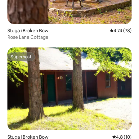
Stuga i Broken Bow
4,74 av 5 i g
4,74 (78)
Rose Lane Cottage
Superhost
Superhost
Stuga i Broken Bow
4,8 av 5 i g
4,8 (10)