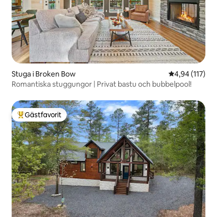
Stuga i Broken Bow
4,94 av 5 i ge
4,94 (117)
Romantiska stuggungor | Privat bastu och bubbelpool!
Gästfavorit
Populär gästfavorit