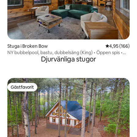
Stuga i Broken Bow
4,95 av 5 i ge
4,95 (166)
NY bubbelpool, bastu, dubbelsäng (King) • Öppen spis •
Djurvänliga stugor
Djurvänligt
Gästfavorit
Gästfavorit