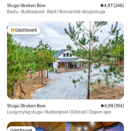
Stuga i Broken Bow
4,97 av 5 i ge
4,97 (246)
Bastu · Bubbelpool · Bäck | Romantisk skogsstuga
Gästfavorit
Populär gästfavorit
Stuga i Broken Bow
4,99 av 5 i ge
4,99 (194)
Lyxig mysig stuga | Bubbelpool | Eldstad | Öppen spis
Gästfavorit