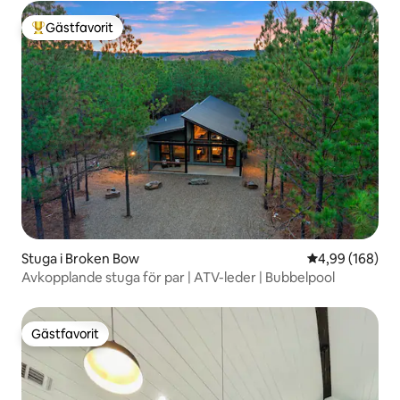
Gästfavorit
Populär gästfavorit
Stuga i Broken Bow
4,99 av 5 i ge
4,99 (168)
Avkopplande stuga för par | ATV-leder | Bubbelpool
Gästfavorit
Gästfavorit