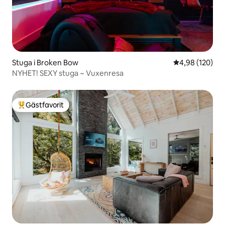
Stuga i Broken Bow
4,98 av 5 i ge
4,98 (120)
NYHET! SEXY stuga ~ Vuxenresa
Gästfavorit
Populär gästfavorit