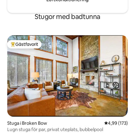
Stugor med badtunna
Gästfavorit
Populär gästfavorit
Stuga i Broken Bow
4,99 av 5 i ge
4,99 (173)
Lugn stuga för par, privat uteplats, bubbelpool