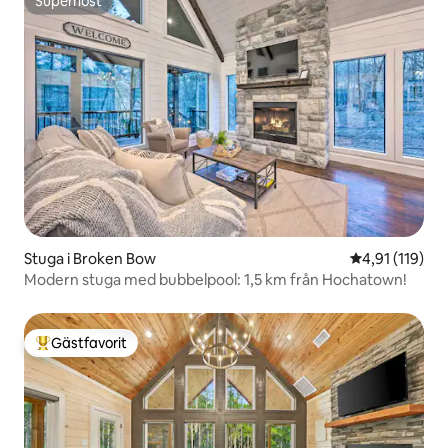
Superhost
Superhost
Stuga i Broken Bow
4,91 av 5 i g
4,91 (119)
Modern stuga med bubbelpool: 1,5 km från Hochatown!
Gästfavorit
Populär gästfavorit