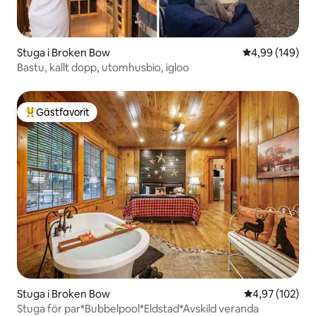
Stuga i Broken Bow
4,99 av 5 i ge
4,99 (149)
Bastu, kallt dopp, utomhusbio, igloo
Gästfavorit
Populär gästfavorit
Stuga i Broken Bow
4,97 av 5 i ge
4,97 (102)
Stuga för par*Bubbelpool*Eldstad*Avskild veranda