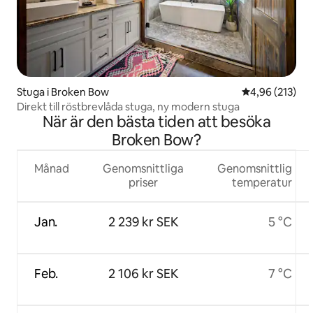
Stuga i Broken Bow
4,96 av 5 i ge
4,96 (213)
Direkt till röstbrevlåda stuga, ny modern stuga
När är den bästa tiden att besöka
Broken Bow?
Månad
Genomsnittliga
Genomsnittlig
priser
temperatur
Jan.
2 239 kr SEK
5 °C
Feb.
2 106 kr SEK
7 °C