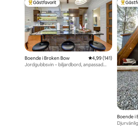
Gästfavorit
Gästf
Populär gästfavorit
Populär 
Boende i Broken Bow
4,99 av 5 i genomsnitt
4,99 (141)
Jordgubbsvin – biljardbord, anpassad
gunga, elbil
Boende i
Djurvänli
bubbelpoo