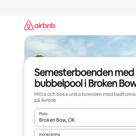
Hoppa
till
innehåll
Semesterboenden med
bubbelpool i Broken Bo
Hitta och boka unika boenden med badtunna
på Airbnb
Plats
När resultaten är tillgängliga kan du navigera me
Incheckning