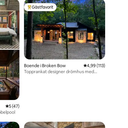
Gästfavorit
Populär gästfavorit
en
Boende i Broken Bow
4,99 av 5 i genomsnitt
4,99 (113)
Topprankat designer drömhus med
bubbelpool på Creek!
5 av 5 i genomsnittligt betyg, 47 omdömen
5 (47)
ubbelpool