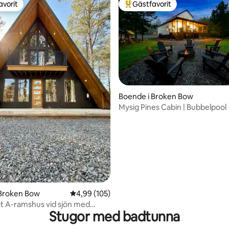
avorit
Gästfavorit
gästfavorit
Populär gästfavorit
ligt betyg, 141 omdömen
Boende i Broken Bow
Mysig Pines Cabin | Bubbelpool + 
Playset
 Broken Bow
4,99 av 5 i genomsnittligt betyg, 105 omdöm
4,99 (105)
gt A-ramshus vid sjön med
Stugor med badtunna
l och kajaker