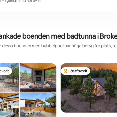
– i genomsnitt 4,9 av 5!
ankade boenden med badtunna i Brok
: dessa boenden med bubbelpool har höga betyg för plats, r
avorit
Gästfavorit
gästfavorit
Populär gästfavorit