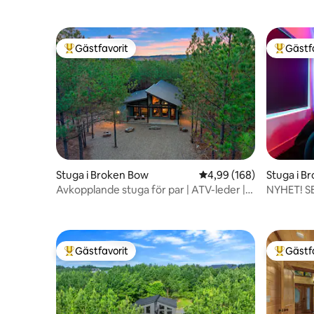
Gästfavorit
Gästf
Populär gästfavorit
Populär 
Stuga i Broken Bow
4,99 av 5 i genomsnitt
4,99 (168)
Stuga i B
Avkopplande stuga för par | ATV-leder |
NYHET! S
Bubbelpool
Gästfavorit
Gästf
Populär gästfavorit
Populär 