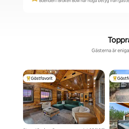
Boenden i Broken Bow har höga betyg från gäster 
Toppr
Gästerna är eniga
Gästfavorit
Gästf
Populär gästfavorit
Populär 