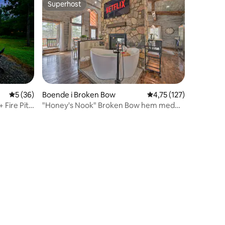
Superhost
Superhost
5 av 5 i genomsnittligt betyg, 36 omdömen
5 (36)
Boende i Broken Bow
4,75 av 5 i genomsnit
4,75 (127)
Fire Pit |
"Honey's Nook" Broken Bow hem med
bubbelpool + däck!
en