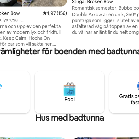
ligt betyg, 166 omdömen
Stuga i Broken Bow
Romantisk semester! Bubbelpo
roken Bow
4,97 av 5 i genomsnittligt betyg, 156 omdöm
4,97 (156)
eldstad och spel
Double Arrow är en unik, 360* p
 lyxresa –
parstuga som ligger i slutet av 
ubbelpool/eldstad
asfalterad väg på toppen av en kul
allarna och upplev den perfekta
du väl har anlänt är du helt omg
en av modern lyx och fridfull
vintergröna träd som ger dig o
t. Keep Calm, Hocha On
älskade fullständig integritet. Ta
ör par som vill sakta ner,
vämligheter för boenden med badtunna
toppen av trädens utsikt på de
as och njuta av en verkligt
däcket medan du kopplar av i
emester. Vi ligger
bubbelpoolen efter en rolig da
a på en privat, skogsklädd
vandring "Friends Trail" eller båt
rbjuder en fridfull tillflyktsort
sjön. Denna unika stuga med 
a minuter från Hochatowns
tema är fullpackad med roliga
tauranger, vingårdar och
bekvämligheter som kommer a
ventyr – men känns ändå som en
behandla romantiska utflykter e
tt om du firar ett
Gratis p
lilla familj!
eller bara behöver komma bort
Pool
fas
 denna stuga gjord för
lla stunder.
Hus med badtunna