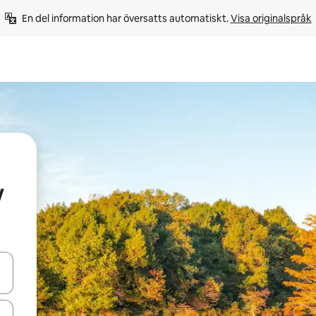
En del information har översatts automatiskt. 
Visa originalspråk
w
d upp- och nedåtpilarna eller utforska genom att trycka eller svepa.