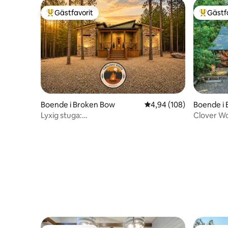
Gästfavorit
Gästf
Populär gästfavorit
Populär 
Boende i Broken Bow
4,94 av 5 i genomsnitt
4,94 (108)
Boende i
Lyxig stuga:
Clover W
Sportplan~Arcade~Bastu~Bubbelpool