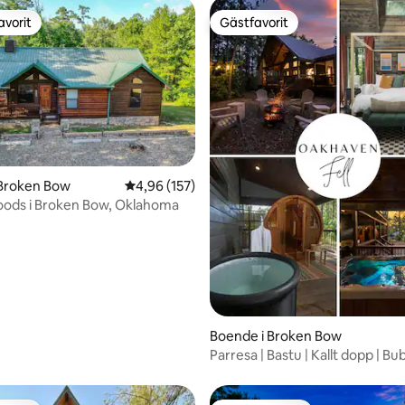
avorit
Gästfavorit
gästfavorit
Gästfavorit
ligt betyg, 108 omdömen
 Broken Bow
4,96 av 5 i genomsnittligt betyg, 157 omdöm
4,96 (157)
oods i Broken Bow, Oklahoma
Boende i Broken Bow
Parresa | Bastu | Kallt dopp | B