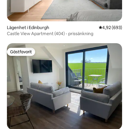
Lägenhet i Edinburgh
4,92 av 5 i ge
4,92 (693)
Castle View Apartment (404) - prissänkning
Gästfavorit
Gästfavorit