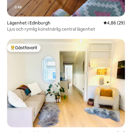
Lägenhet i Edinburgh
4,86 av 5 i g
4,86 (29)
Ljus och rymlig konstnärlig central lägenhet
Gästfavorit
Populär gästfavorit