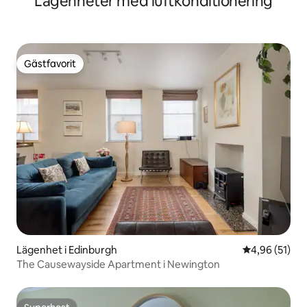
Lägenheter med luftkonditionering
Gästfavorit
Gästfavorit
Lägenhet i Edinburgh
4,96 av 5 i g
4,96 (51)
The Causewayside Apartment i Newington