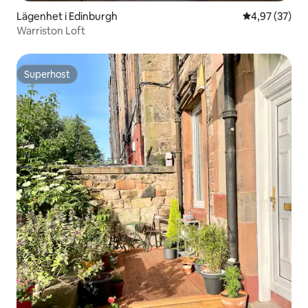
Lägenhet i Edinburgh
4,97 av 5 i g
4,97 (37)
Warriston Loft
Superhost
Superhost