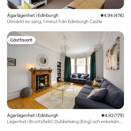
Ägarlägenhet i Edinburgh
4,94 av 5 i ge
4,94 (476)
Utmärkt en säng, 1 minut från Edinburgh Castle
Gästfavorit
Gästfavorit
Ägarlägenhet i Edinburgh
4,92 av 5 i ge
4,92 (179)
Lägenhet i Bruntsfield | Dubbelsäng (King) och enkelsäng |
Lugnt