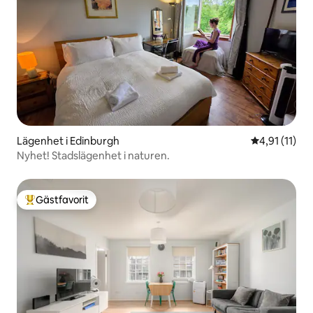
Lägenhet i Edinburgh
4,91 av 5 i 
4,91 (11)
Nyhet! Stadslägenhet i naturen.
Gästfavorit
Populär gästfavorit