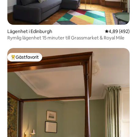
Lägenhet i Edinburgh
4,89 av 5 i ge
4,89 (492)
Rymlig lägenhet 15 minuter till Grassmarket & Royal Mile
Gästfavorit
Populär gästfavorit