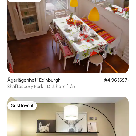
Populär gästfavorit
Ägarlägenhet i Edinburgh
4,96 av 5 i ge
4,96 (697)
Shaftesbury Park - Ditt hemifrån
Gästfavorit
Gästfavorit