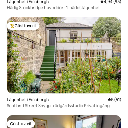
Lägenhet i Edinburgh
4,94 av 5 i g
4,94 (95)
Härlig Stockbridge huvuddörr 1-bädds lägenhet
Gästfavorit
Populär gästfavorit
Lägenhet i Edinburgh
5 av 5 i g
5 (51)
Scotland Street Snygg trädgårdsstudio Privat ingång
Gästfavorit
Gästfavorit