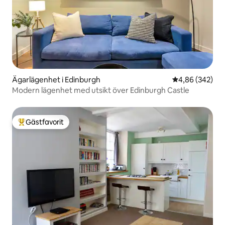
Ägarlägenhet i Edinburgh
4,86 av 5 i ge
4,86 (342)
Modern lägenhet med utsikt över Edinburgh Castle
Gästfavorit
Populär gästfavorit