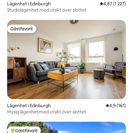
Lägenhet i Edinburgh
4,87 av 5 i gen
4,87 (1 227)
Studiolägenhet med utsikt över slottet
Gästfavorit
Gästfavorit
Lägenhet i Edinburgh
4,9 av 5 i ge
4,9 (161)
Mysig lägenhet med utsikt över slottet
Gästfavorit