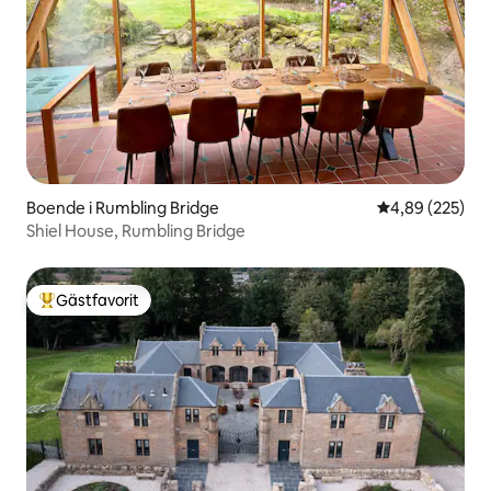
Boende i Rumbling Bridge
4,89 av 5 i ge
4,89 (225)
Shiel House, Rumbling Bridge
Gästfavorit
Populär gästfavorit