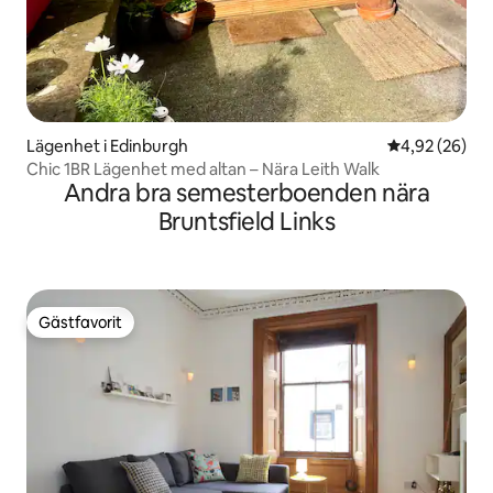
Lägenhet i Edinburgh
4,92 av 5 i g
4,92 (26)
Chic 1BR Lägenhet med altan – Nära Leith Walk
Andra bra semesterboenden nära
Bruntsfield Links
Gästfavorit
Gästfavorit