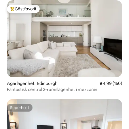
Gästfavorit
Populär gästfavorit
Ägarlägenhet i Edinburgh
4,99 av 5 i ge
4,99 (150)
Fantastisk central 2-rumslägenhet i mezzanin
Superhost
Superhost