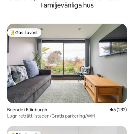
Familjevänliga hus
Gästfavorit
Populär gästfavorit
Boende i Edinburgh
5 av 5 i ge
5 (232)
Lugn reträtt i staden/Gratis parkering/Wifi