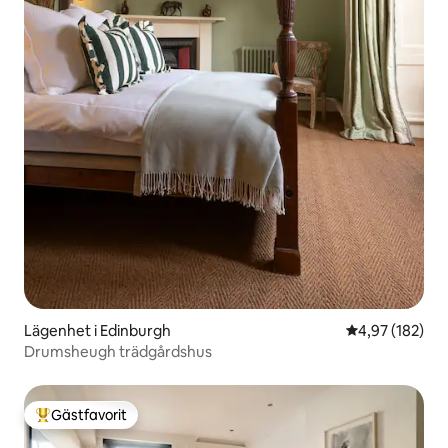
Lägenhet i Edinburgh
4,97 av 5 i ge
4,97 (182)
Drumsheugh trädgårdshus
Gästfavorit
Populär gästfavorit