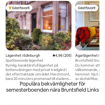
Gästfavorit
Gästfavorit
Populär gästfavorit
Gästfavorit
Lägenhet i Edinburgh
4,96 av 5 i genomsnittligt bety
4,96 (205)
Ägarlägenhet i Ed
Spottiswoode lägenhet
Bruntsfield Snug
Rymlig, karaktärsfull lägenhet på
Du kommer att älsk
bottenvåningen med privat trädgård i
välkomnande, ele
det eftertraktade området Marchmont,
hemmet. Njut av d
bara 20 minuters promenad till stadens
av skotskfiltar, fyl
Populära bekvämligheter för
centrum via Meadows. Stort
belysning, växter 
vardagsrum med högkvalitativa möbler
affischer och tryck
semesterboenden nära Bruntsfield Links
runt en traditionell öppen spis. Smart-
atmosfär och den 
TV. Fullt utrustat kök/matsal. Sovrum
hjälper dig att nju
med king size-säng. Sovrum 2 –
vänner eller familj