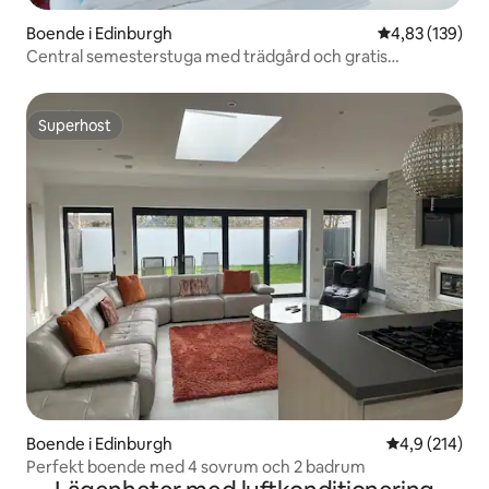
Boende i Edinburgh
4,83 av 5 i ge
4,83 (139)
Central semesterstuga med trädgård och gratis
parkering
Superhost
Superhost
Boende i Edinburgh
4,9 av 5 i ge
4,9 (214)
Perfekt boende med 4 sovrum och 2 badrum