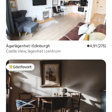
Ägarlägenhet i Edinburgh
4,91 av 5 i ge
4,91 (275)
Castle View, lägenhet i centrum
Gästfavorit
Populär gästfavorit