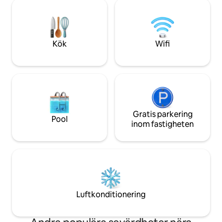
dubbelsäng och enkelsäng. Barnsäng
oberoende kaféer 
finns. Butiker, kaféer, barer och
bara några steg bort
restauranger i närheten. Gratis
en perfekt tillflykt
parkering helger och vardagar 17.30-
annonserats ut so
08.30 EPC band C Licens EH-69603-R
ställen att bo på, 
Kök
Wifi
Från och med den 24/7/26 ingår 5 % i
få ett varmt välk
priset för Edinburgh City Councils
besökaravgift (se anmärkning)
Gratis parkering
Pool
inom fastigheten
Luftkonditionering