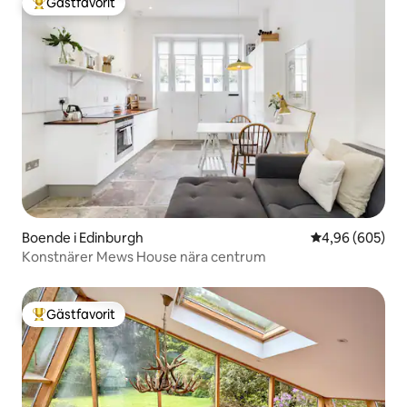
Gästfavorit
Populär gästfavorit
Boende i Edinburgh
4,96 av 5 i ge
4,96 (605)
Konstnärer Mews House nära centrum
Gästfavorit
Populär gästfavorit