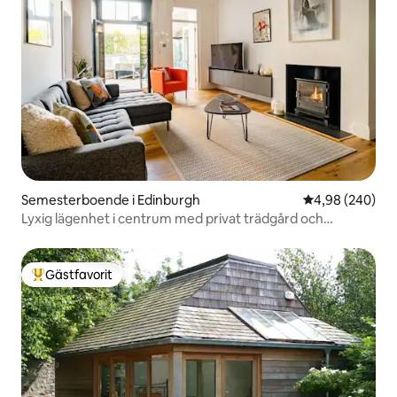
Semesterboende i Edinburgh
4,98 av 5 i ge
4,98 (240)
Lyxig lägenhet i centrum med privat trädgård och
parkering
Gästfavorit
Populär gästfavorit