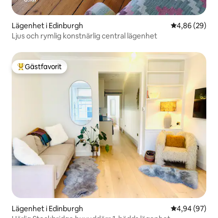
Lägenhet i Edinburgh
4,86 av 5 i g
4,86 (29)
Ljus och rymlig konstnärlig central lägenhet
Gästfavorit
Populär gästfavorit
Lägenhet i Edinburgh
4,94 av 5 i g
4,94 (97)