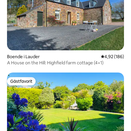
Boende i Lauder
4,92 av 5 i ge
4,92 (186)
A House on the Hill: Highfield farm cottage (4+1)
Gästfavorit
Gästfavorit