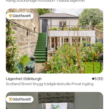
Härlig Stockbridge huvuddörr 1-bädds lägenhet
Gästfavorit
Populär gästfavorit
Lägenhet i Edinburgh
5 av 5 i g
5 (51)
Scotland Street Snygg trädgårdsstudio Privat ingång
Gästfavorit
Populär gästfavorit