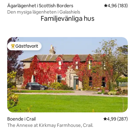
Ägarlägenhet i Scottish Borders
4,96 av 5 i ge
4,96 (183)
Den mysiga lägenheten i Galashiels
Familjevänliga hus
Gästfavorit
Populär gästfavorit
Boende i Crail
4,99 av 5 i ge
4,99 (287)
The Annexe at Kirkmay Farmhouse, Crail.