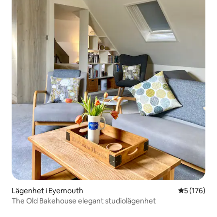
Lägenhet i Eyemouth
5 av 5 i ge
5 (176)
The Old Bakehouse elegant studiolägenhet