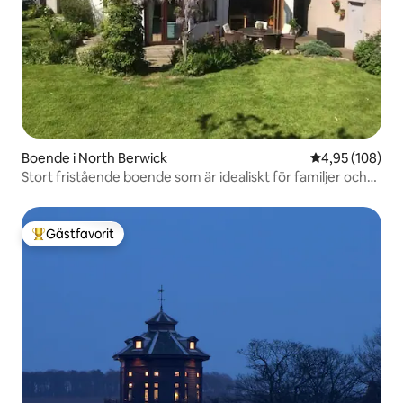
Boende i North Berwick
4,95 av 5 i ge
4,95 (108)
Stort fristående boende som är idealiskt för familjer och
golfare
Gästfavorit
Populär gästfavorit