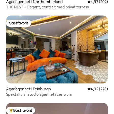
Ägarlägenhet i Northumberland
4,97 av 5 i ge
4,97 (202)
THE NEST – Elegant, centralt med privat terrass
Gästfavorit
Gästfavorit
Ägarlägenhet i Edinburgh
4,92 av 5 i ge
4,92 (228)
Spektakulär studiolägenhet i centrum
Gästfavorit
Populär gästfavorit