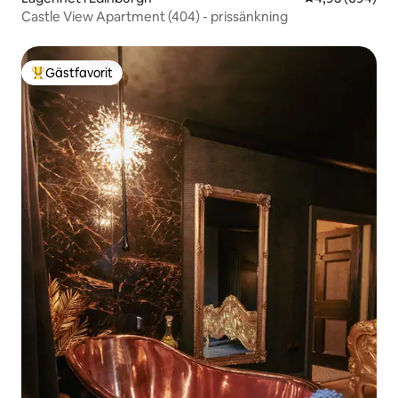
Castle View Apartment (404) - prissänkning
Gästfavorit
Populär gästfavorit