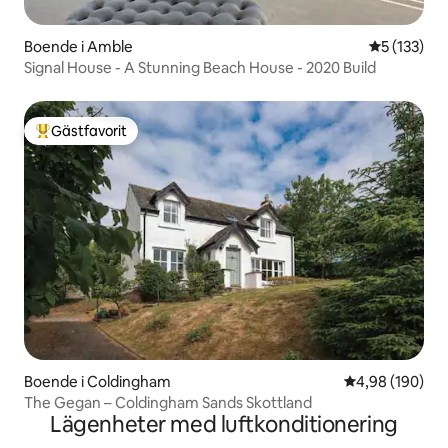
Boende i Amble
5 av 5 i ge
5 (133)
Signal House - A Stunning Beach House - 2020 Build
Gästfavorit
Populär gästfavorit
Boende i Coldingham
4,98 av 5 i ge
4,98 (190)
The Gegan – Coldingham Sands Skottland
Lägenheter med luftkonditionering