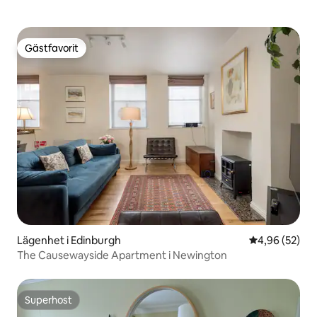
Gästfavorit
Gästfavorit
Lägenhet i Edinburgh
4,96 av 5 i g
4,96 (52)
The Causewayside Apartment i Newington
Superhost
Superhost