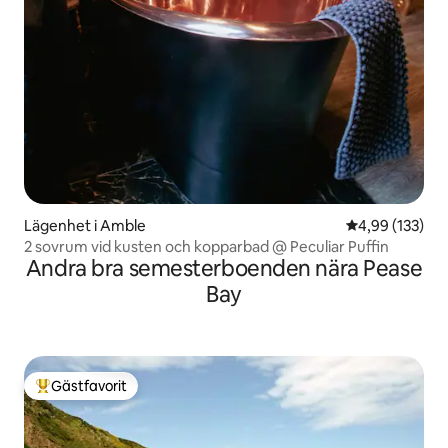
Lägenhet i Amble
4,99 av 5 i ge
4,99 (133)
2 sovrum vid kusten och kopparbad @ Peculiar Puffin
Andra bra semesterboenden nära Pease
Bay
Gästfavorit
Populär gästfavorit