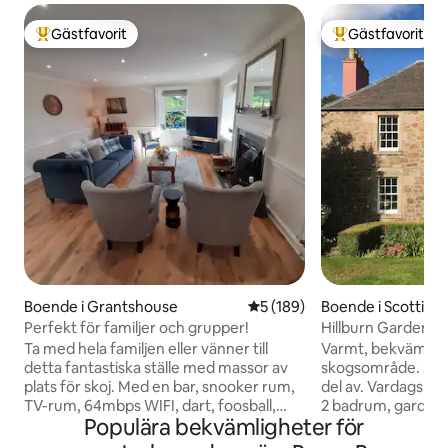
Gästfavorit
Gästfavorit
Populär gästfavorit
Populär gästfavor
Boende i Grantshouse
5 av 5 i genomsnittligt bet
5 (189)
Boende i Scottish
Perfekt för familjer och grupper!
Hillburn Gardens Licensnummer
SB00235F
Ta med hela familjen eller vänner till
Varmt, bekvämt hus
detta fantastiska ställe med massor av
skogsområde. 2 tu
plats för skoj. Med en bar, snooker rum,
del av. Vardagsru
TV-rum, 64mbps WIFI, dart, foosball,
2 badrum, gardero
Populära bekvämligheter för
brädspel, gaseldad grill och stor
finns inget KÖK. S
trädgård, finns det mycket att göra.
vägen med bred dub