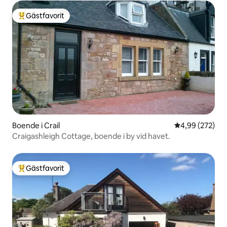
Gästfavorit
Populär gästfavorit
Boende i Crail
4,99 av 5 i ge
4,99 (272)
Craigashleigh Cottage, boende i by vid havet.
Gästfavorit
Populär gästfavorit