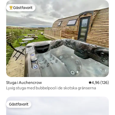
Gästfavorit
Populär gästfavorit
Stuga i Auchencrow
4,96 av 5 i ge
4,96 (126)
Lyxig stuga med bubbelpool i de skotska gränserna
Gästfavorit
Gästfavorit