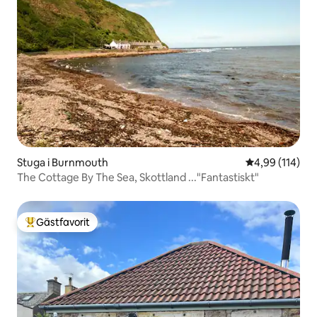
Stuga i Burnmouth
4,99 av 5 i ge
4,99 (114)
The Cottage By The Sea, Skottland ..."Fantastiskt"
Gästfavorit
Populär gästfavorit