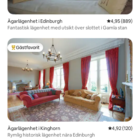
Ägarlägenhet i Edinburgh
4,95 av 5 i ge
4,95 (889)
Fantastisk lägenhet med utsikt över slottet i Gamla stan
Gästfavorit
Populär gästfavorit
Ägarlägenhet i Kinghorn
4,92 av 5 i ge
4,92 (120)
Rymlig historisk lägenhet nära Edinburgh