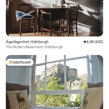
Ägarlägenhet i Edinburgh
4,96 av 5 i ge
4,96 (430)
The Butlers Basement | Edinburgh
Gästfavorit
Populär gästfavorit