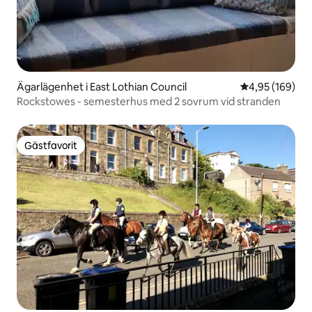
Ägarlägenhet i East Lothian Council
4,95 av 5 i ge
4,95 (169)
Rockstowes - semesterhus med 2 sovrum vid stranden
Gästfavorit
Gästfavorit