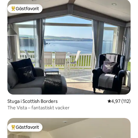
Gästfavorit
Populär gästfavorit
Stuga i Scottish Borders
4,97 av 5 i ge
4,97 (112)
The Vista – fantastiskt vacker
Gästfavorit
Populär gästfavorit