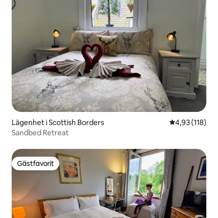
Lägenhet i Scottish Borders
4,93 av 5 i ge
4,93 (118)
Sandbed Retreat
Gästfavorit
Gästfavorit