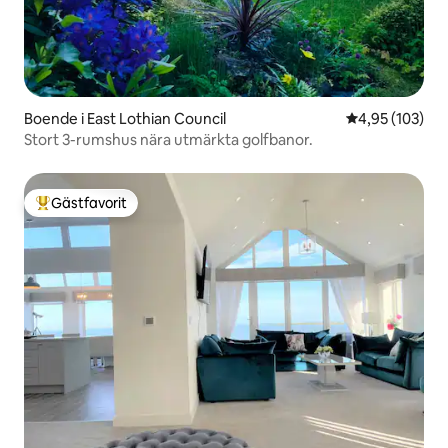
Boende i East Lothian Council
4,95 av 5 i ge
4,95 (103)
Stort 3-rumshus nära utmärkta golfbanor.
Gästfavorit
Populär gästfavorit