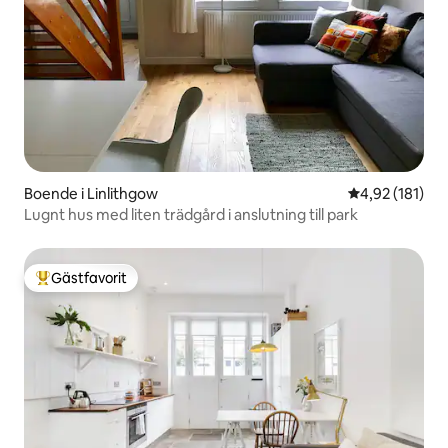
Boende i Linlithgow
4,92 av 5 i ge
4,92 (181)
Lugnt hus med liten trädgård i anslutning till park
Gästfavorit
Populär gästfavorit