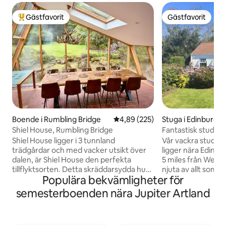
Gästfavorit
Gästfavorit
Populär gästfavorit
Gästfavorit
Boende i Rumbling Bridge
4,89 av 5 i genomsnittligt bety
4,89 (225)
Stuga i Edinburgh
Shiel House, Rumbling Bridge
Fantastisk studio
utomhusbubbelpo
Shiel House ligger i 3 tunnland
Vår vackra studio
trädgårdar och med vacker utsikt över
ligger nära Edinbu
dalen, är Shiel House den perfekta
5 miles från West End. Perfekt 
tillflyktsorten. Detta skräddarsydda hus
njuta av allt som 
Populära bekvämligheter för
byggdes av vår familj för att erbjuda en
men med lugn och
tillflyktsort från staden och det har
Egen transport 
semesterboenden nära Jupiter Artland
inretts för att erbjuda ett bekvämt hem
kollektivtrafik ligg
utanför hemmet. Det skulle passa
lämna bilen och h
ensamma äventyrare, par, familjer (även
buss/spårvagn in til