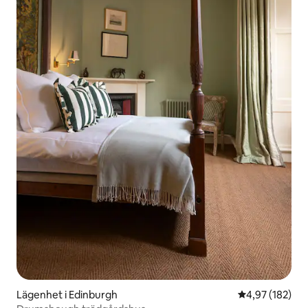
Lägenhet i Edinburgh
4,97 av 5 i ge
4,97 (182)