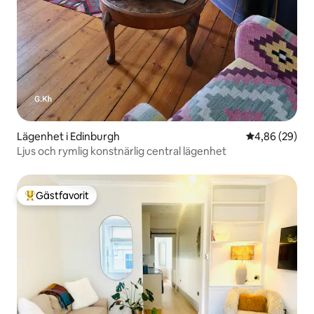
Lägenhet i Edinburgh
4,86 av 5 i g
4,86 (29)
Ljus och rymlig konstnärlig central lägenhet
Gästfavorit
Populär gästfavorit