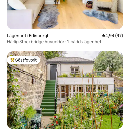
Lägenhet i Edinburgh
4,94 av 5 i g
4,94 (97)
Härlig Stockbridge huvuddörr 1-bädds lägenhet
Gästfavorit
Populär gästfavorit