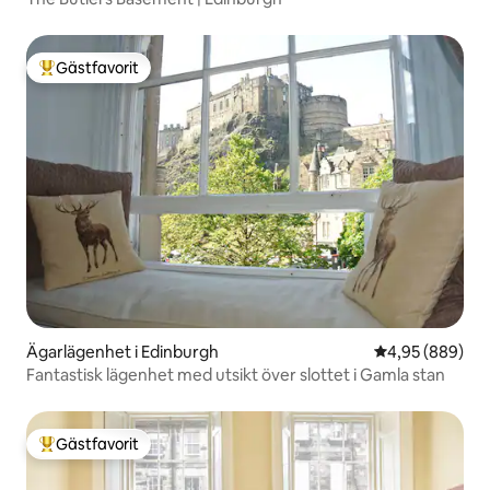
Gästfavorit
Populär gästfavorit
Ägarlägenhet i Edinburgh
4,95 av 5 i ge
4,95 (889)
Fantastisk lägenhet med utsikt över slottet i Gamla stan
Gästfavorit
Populär gästfavorit