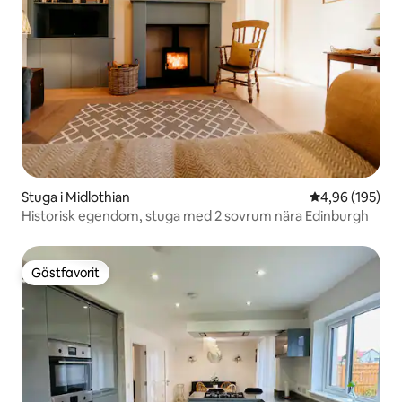
Stuga i Midlothian
4,96 av 5 i ge
4,96 (195)
Historisk egendom, stuga med 2 sovrum nära Edinburgh
Gästfavorit
Gästfavorit