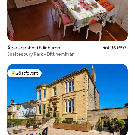
Ägarlägenhet i Edinburgh
4,96 av 5 i ge
4,96 (697)
Shaftesbury Park - Ditt hemifrån
Gästfavorit
Populär gästfavorit