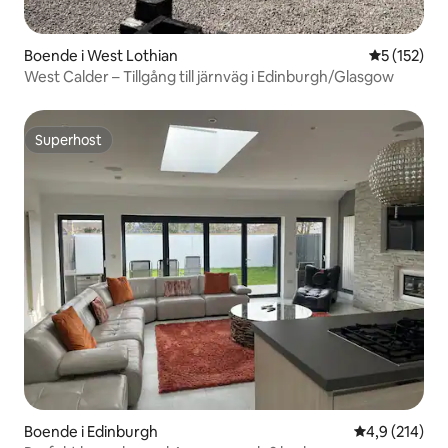
Boende i West Lothian
5 av 5 i ge
5 (152)
West Calder – Tillgång till järnväg i Edinburgh/Glasgow
Superhost
Superhost
Boende i Edinburgh
4,9 av 5 i ge
4,9 (214)