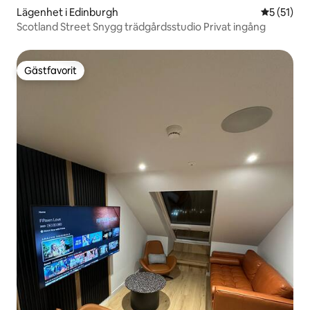
Lägenhet i Edinburgh
5 av 5 i g
5 (51)
Scotland Street Snygg trädgårdsstudio Privat ingång
Gästfavorit
Gästfavorit