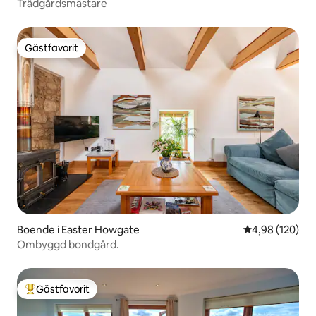
Trädgårdsmästare
Gästfavorit
Gästfavorit
Boende i Easter Howgate
4,98 av 5 i ge
4,98 (120)
Ombyggd bondgård.
Gästfavorit
Populär gästfavorit