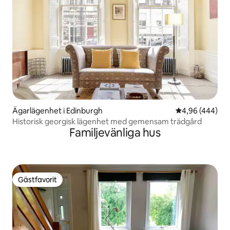
Ägarlägenhet i Edinburgh
4,96 av 5 i ge
4,96 (444)
Historisk georgisk lägenhet med gemensam trädgård
Familjevänliga hus
Gästfavorit
Gästfavorit