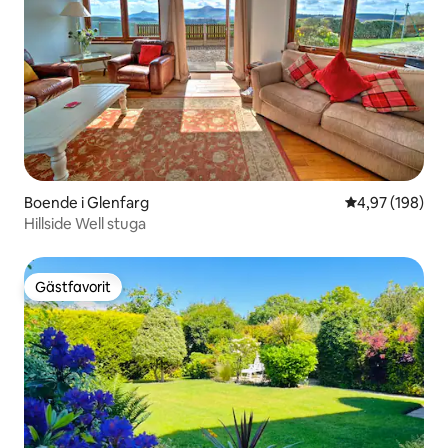
Boende i Glenfarg
4,97 av 5 i ge
4,97 (198)
Hillside Well stuga
Gästfavorit
Gästfavorit