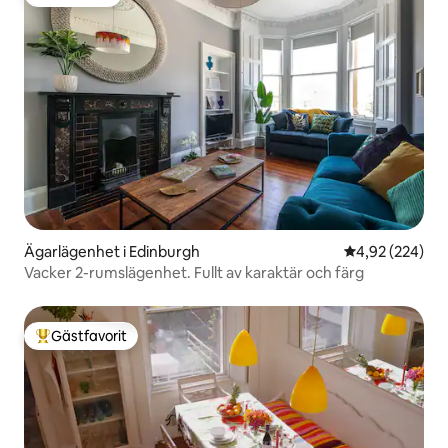
Gästfavorit
Ägarlägenhet i Edinburgh
4,92 av 5 i ge
4,92 (224)
Vacker 2-rumslägenhet. Fullt av karaktär och färg
Gästfavorit
Populär gästfavorit