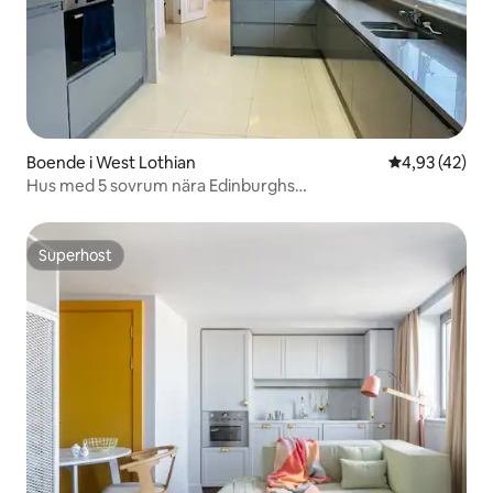
Boende i West Lothian
4,93 av 5 i g
4,93 (42)
Hus med 5 sovrum nära Edinburghs
flygplats/familj/entreprenörer
Superhost
Superhost