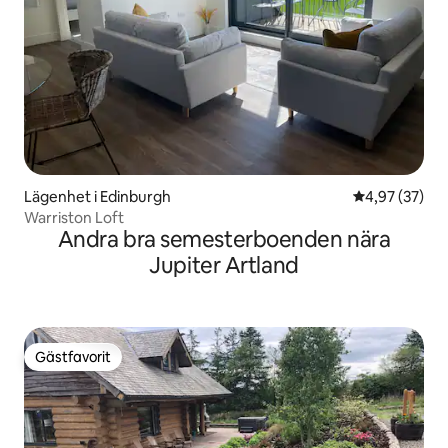
Lägenhet i Edinburgh
4,97 av 5 i g
4,97 (37)
Warriston Loft
Andra bra semesterboenden nära
Jupiter Artland
Gästfavorit
Gästfavorit