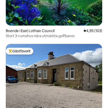
Boende i East Lothian Council
4,95 av 5 i ge
4,95 (103)
Stort 3-rumshus nära utmärkta golfbanor.
Gästfavorit
Populär gästfavorit