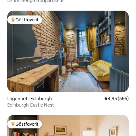
Drumsheugh trädgårdshus
Gästfavorit
Populär gästfavorit
Lägenhet i Edinburgh
4,95 av 5 i ge
4,95 (566)
Edinburgh Castle Nest
Gästfavorit
Populär gästfavorit