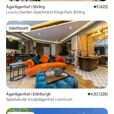
Ägarlägenhet i Stirling
5 av 5 i ge
5 (423)
Luxury Garden Apartment Kings Park Stirling
Gästfavorit
Gästfavorit
Ägarlägenhet i Edinburgh
4,92 av 5 i ge
4,92 (228)
Spektakulär studiolägenhet i centrum