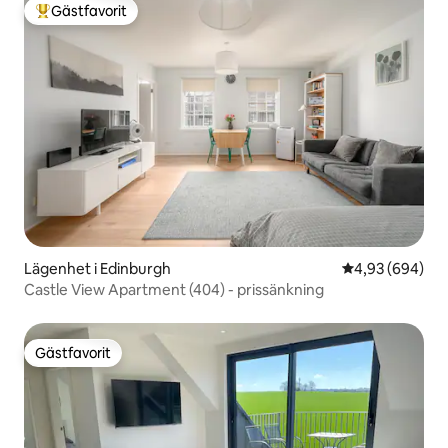
Gästfavorit
Populär gästfavorit
Lägenhet i Edinburgh
4,93 av 5 i ge
4,93 (694)
Castle View Apartment (404) - prissänkning
Gästfavorit
Gästfavorit