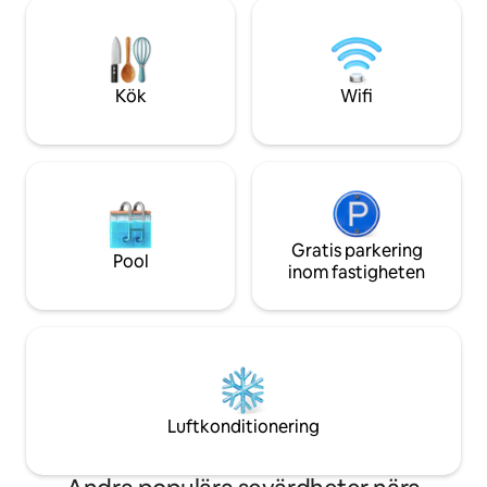
med barn) och grupper. Centralt beläget
Gäster som vistas
och bara en timmes bilfärd från
är sannolikt bäst at
Edinburgh, Glasgow, Perth och St
taxitjänster som de
Andrews är det den perfekta basen för
UBER. Gott om pr
golfare, vandrare och besökare till
landsbygden finns
Kök
Wifi
Skottland.
Gratis parkering
Pool
inom fastigheten
Luftkonditionering