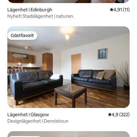
Lägenhet i Edinburgh
4,91 av 5 i 
4,91 (11)
Nyhet! Stadslägenhet i naturen.
Gästfavorit
Gästfavorit
Lägenhet i Glasgow
4,9 av 5 i ge
4,9 (322)
Designlägenhet i Dennistoun