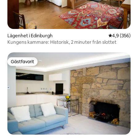
Lägenhet i Edinburgh
4,9 av 5 i ge
4,9 (356)
Kungens kammare: Historisk, 2 minuter från slottet
Gästfavorit
Gästfavorit