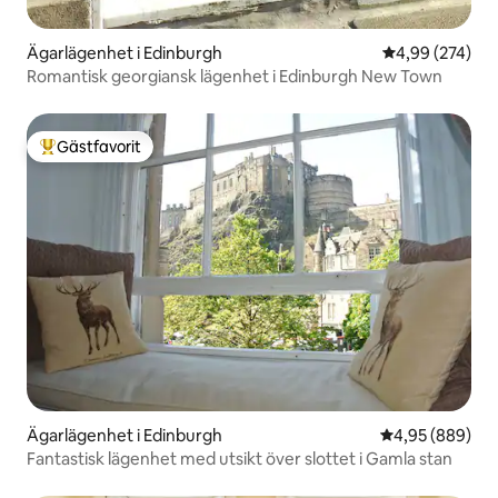
Ägarlägenhet i Edinburgh
4,99 av 5 i ge
4,99 (274)
Romantisk georgiansk lägenhet i Edinburgh New Town
Gästfavorit
Populär gästfavorit
Ägarlägenhet i Edinburgh
4,95 av 5 i ge
4,95 (889)
Fantastisk lägenhet med utsikt över slottet i Gamla stan