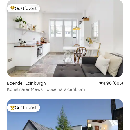
Gästfavorit
Populär gästfavorit
Boende i Edinburgh
4,96 av 5 i ge
4,96 (605)
Konstnärer Mews House nära centrum
Gästfavorit
Populär gästfavorit