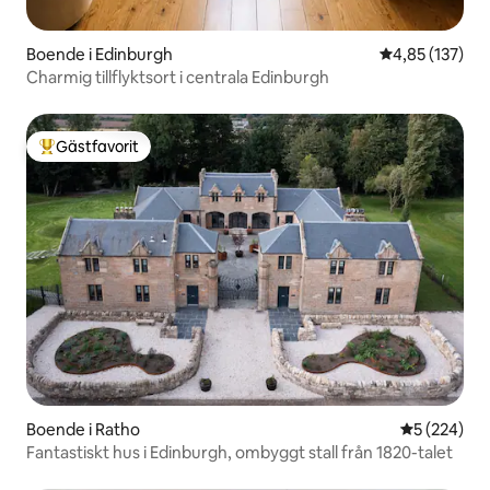
Boende i Edinburgh
4,85 av 5 i ge
4,85 (137)
Charmig tillflyktsort i centrala Edinburgh
Gästfavorit
Populär gästfavorit
Boende i Ratho
5 av 5 i ge
5 (224)
Fantastiskt hus i Edinburgh, ombyggt stall från 1820-talet