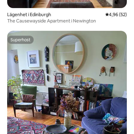
Lägenhet i Edinburgh
4,96 av 5 i g
4,96 (52)
The Causewayside Apartment i Newington
Superhost
Superhost