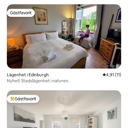
Gästfavorit
Gästfavorit
Lägenhet i Edinburgh
4,91 av 5 i 
4,91 (11)
Nyhet! Stadslägenhet i naturen.
Gästfavorit
Populär gästfavorit