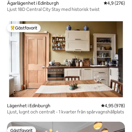
Ägarlägenhet i Edinburgh
4,9 av 5 i ge
4,9 (276)
Ljust 1BD Central City Stay med historisk twist
Gästfavorit
Populär gästfavorit
Lägenhet i Edinburgh
4,95 av 5 i ge
4,95 (978)
Ljust, lugnt och centralt - 1 kvarter från spårvagnshållplats
Gästfavorit