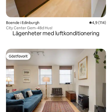
Boende i Edinburgh
4,9 av 5 i ge
4,9 (114)
City Center Gem-4Bd Hus!
Lägenheter med luftkonditionering
Gästfavorit
Gästfavorit