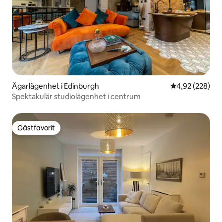
Ägarlägenhet i Edinburgh
4,92 av 5 i ge
4,92 (228)
Spektakulär studiolägenhet i centrum
Gästfavorit
Gästfavorit