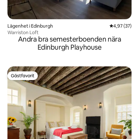
Lägenhet i Edinburgh
4,97 av 5 i g
4,97 (37)
Warriston Loft
Andra bra semesterboenden nära
Edinburgh Playhouse
Gästfavorit
Gästfavorit