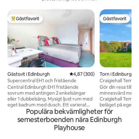
Gästfavorit
Gästfavorit
Populär gästfavorit
Gästfavorit
Gästsvit i Edinburgh
4,87 av 5 i genomsnittligt bety
4,87 (300)
Torn i Edinburgh
Supercentral EH1 och fristående
Craigiehall Templ
byggd 1759)
Central Edinburgh EH1 fristående
Gör din resa till E
sovrum med antingen 2 enkelsängar
minnesvärd med en
eller 1 dubbelsäng. Mysigt ljust rum med
Craigiehall Temple
eget badrum med dusch. Ett varierat
beläget på egen ma
Populära bekvämligheter för
urval av gratis drycker såsom te, kaffe,
av Craigiehall Esta
stilla och mousserande vatten, snacks,
Grade A för sin fa
semesterboenden nära Edinburgh
frukostbars chips och kex tillhandahålls i
visar vapenskölden
Playhouse
ditt rum. 10 minuters promenad till
av Annandale. En 
Princes St, spårvagn till flygplatsen,
ett citat från Hora