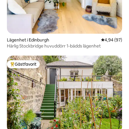
Lägenhet i Edinburgh
4,94 av 5 i g
4,94 (97)
Härlig Stockbridge huvuddörr 1-bädds lägenhet
Gästfavorit
Populär gästfavorit