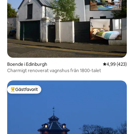
Boende i Edinburgh
4,99 av 5 i ge
4,99 (423)
Charmigt renoverat vagnshus från 1800-talet
Gästfavorit
Populär gästfavorit