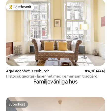
Gästfavorit
Populär gästfavorit
Ägarlägenhet i Edinburgh
4,96 av 5 i ge
4,96 (444)
Historisk georgisk lägenhet med gemensam trädgård
Familjevänliga hus
Superhost
Superhost