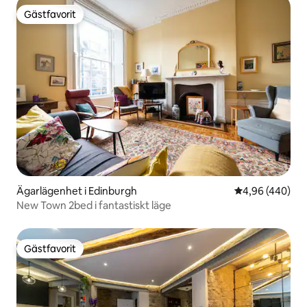
Gästfavorit
Gästfavorit
Ägarlägenhet i Edinburgh
4,96 av 5 i ge
4,96 (440)
New Town 2bed i fantastiskt läge
Gästfavorit
Gästfavorit