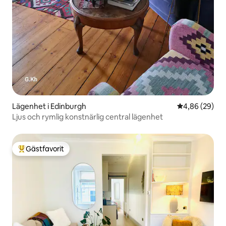
Lägenhet i Edinburgh
4,86 av 5 i g
4,86 (29)
Ljus och rymlig konstnärlig central lägenhet
Gästfavorit
Populär gästfavorit