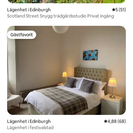
Lägenhet i Edinburgh
5 av 5 i g
5 (51)
Scotland Street Snygg trädgårdsstudio Privat ingång
Gästfavorit
Gästfavorit
Lägenhet i Edinburgh
4,88 av 5 i g
4,88 (68)
Lägenhet i festivalstad