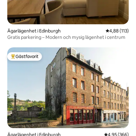
Ägarlägenhet i Edinburgh
4,88 av 5 i ge
4,88 (113)
Gratis parkering – Modern och mysig lägenhet i centrum
Gästfavorit
Populär gästfavorit
Ägarlägenhet i Edinburgh
4,95 av 5 i ge
4,95 (366)