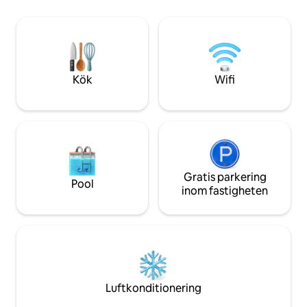
huvudtåg- och busstationen.
rebus jucundis vive
Parkeringsplats vid dörren tillgänglig mot
medan du kan bland
en liten avgift, vänligen fråga. Kylskåp
hoppas att en vis
och mikrovågsugn i rummet. Besökare
att ge denna upple
som reser till Storbritannien behöver ett
trogen denna visi
pass.
Kök
Wifi
Gratis parkering
Pool
inom fastigheten
Luftkonditionering