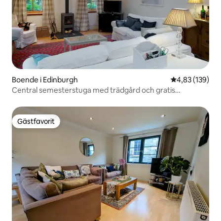
Boende i Edinburgh
4,83 av 5 i ge
4,83 (139)
Central semesterstuga med trädgård och gratis
parkering
Gästfavorit
Gästfavorit