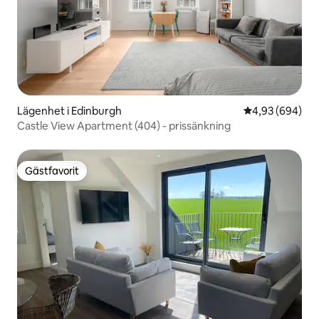
Lägenhet i Edinburgh
4,93 av 5 i ge
4,93 (694)
Castle View Apartment (404) - prissänkning
Gästfavorit
Gästfavorit