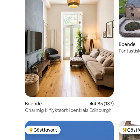
Boende
Fantastis
stall från
Boende
4,85 av 5 i genomsnitt
4,85 (137)
Charmig tillflyktsort i centrala Edinburgh
Gästfavorit
Gästf
Populär gästfavorit
Populär 