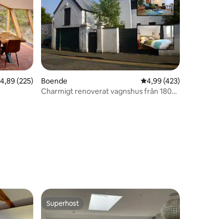
en
,89 av 5 i genomsnittligt betyg, 225 omdömen
4,89 (225)
Boende
4,99 av 5 i genomsnitt
4,99 (423)
Charmigt renoverat vagnshus från 1800-
talet
Superhost
Superhost