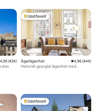
Gästfavorit
Populär gästfavorit
en
,95 av 5 i genomsnittligt betyg, 434 omdömen
4,95 (434)
Ägarlägenhet
4,96 av 5 i genomsnitt
4,96 (444)
a stan
Historisk georgisk lägenhet med
gemensam trädgård
Gästfavorit
Populär gästfavorit