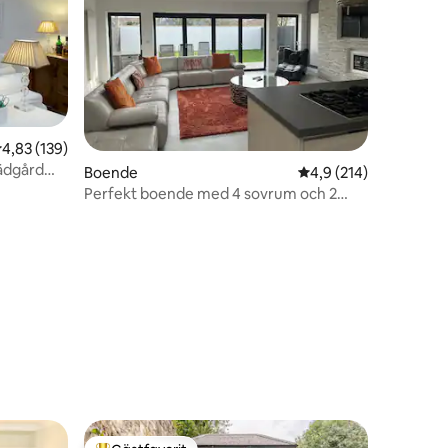
,83 av 5 i genomsnittligt betyg, 139 omdömen
4,83 (139)
ädgård
en
Boende
4,9 av 5 i genomsnitt
4,9 (214)
Perfekt boende med 4 sovrum och 2
badrum