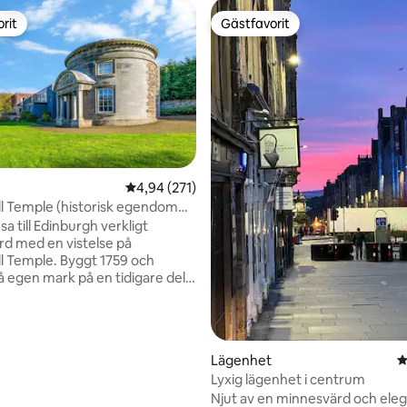
rit
Gästfavorit
rit
Gästfavorit
ligt betyg, 459 omdömen
4,94 av 5 i genomsnittligt betyg, 271 omdöm
4,94 (271)
ll Temple (historisk egendom
9)
sa till Edinburgh verkligt
d med en vistelse på
ll Temple. Byggt 1759 och
å egen mark på en tidigare del
hall Estate, är det klassat som
ör sin fantastiska portik som
enskölden för den 1:a markisen
ale. En plakett på väggen har
Lägenhet
4
från Horatius: "Dum Iicet in
Lyxig lägenhet i centrum
ndis vive beatus", "Lev lyckligt
Njut av en minnesvärd och ele
kan bland glada ting". Vi