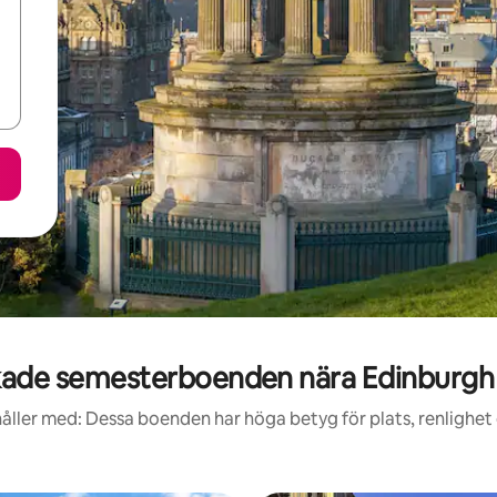
ade semesterboenden nära Edinburg
åller med: Dessa boenden har höga betyg för plats, renlighet