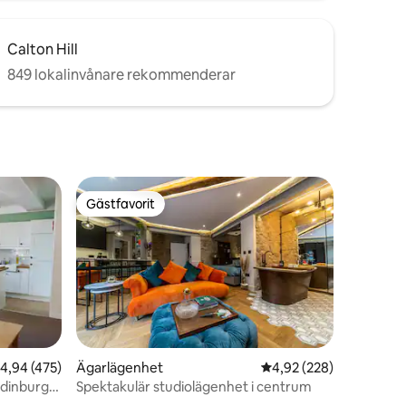
Calton Hill
849 lokalinvånare rekommenderar
Gästfavorit
Gästfavorit
,94 av 5 i genomsnittligt betyg, 475 omdömen
4,94 (475)
Ägarlägenhet
4,92 av 5 i genomsnitt
4,92 (228)
Edinburgh
Spektakulär studiolägenhet i centrum
en