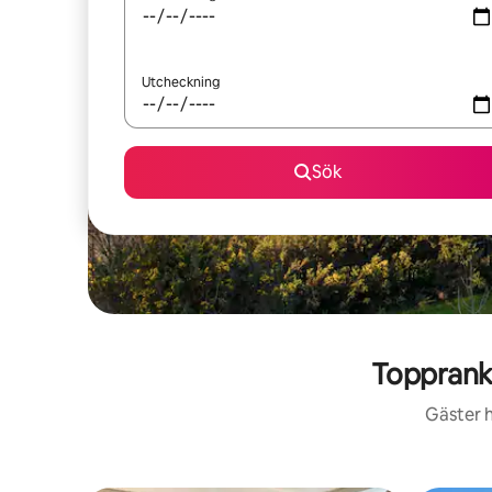
Utcheckning
Sök
Topprank
Gäster h