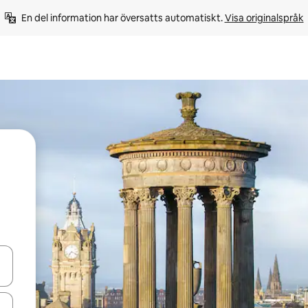
En del information har översatts automatiskt. 
Visa originalspråk
d upp- och nedåtpilarna eller utforska genom att trycka eller svepa.