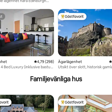
ile lägenhet nära Edinburgh
st
Gästfavorit
st
Populär gästfavorit
nhet
4,79 av 5 i genomsnittligt betyg, 298 omdöm
4,79 (298)
Ägarlägenhet
4
 4 Bed Luxury (inklusive bastu
Utsikt över slott, historisk gaml
ligt betyg, 208 omdömen
i)
Familjevänliga hus
avorit
Gästfavorit
gästfavorit
Populär gästfavorit