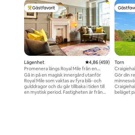
Gästfavorit
Gästfavo
Populär gästfavorit
Gästfavo
Lägenhet
4,86 av 5 i genomsnitt
4,86 (459)
Torn
Promenera längs Royal Mile från en
Craigieha
elegant lägenhet
byggd 175
Gå in på en magisk innergård utanför
Gör din re
Royal Mile som vaktas av fyra blå- och
minnesvär
gulddragor och du går tillbaka i tiden till
Craigieha
en mystisk period. Fastigheten är från
beläget p
1790 men har blivit sympatiskt
av Craigie
uppgraderat. Underverken i Edinburgh
Grade A f
Festival och Fringe är precis utanför
visar vap
dörren, eller, om du föredrar, stänger
av Annand
dörren och folk tittar från ditt sovrum
ett citat 
eller vardagsrum som ser rakt ut på Royal
rebus jucu
Mile. Du kan verkligen inte få en bättre
medan du 