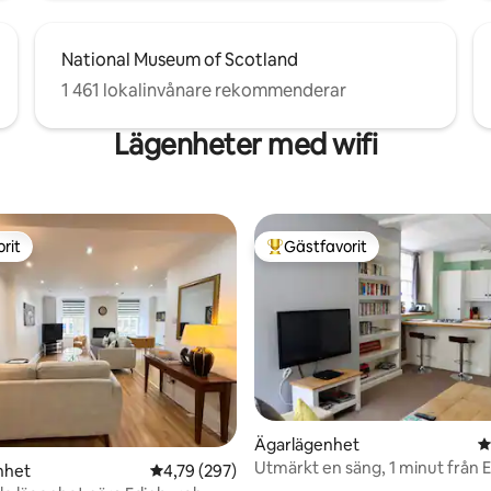
National Museum of Scotland
1 461 lokalinvånare rekommenderar
Lägenheter med wifi
rit
Gästfavorit
rit
Populär gästfavorit
ligt betyg, 276 omdömen
Ägarlägenhet
4
Utmärkt en säng, 1 minut från 
nhet
4,79 av 5 i genomsnittligt betyg, 297 omdöm
4,79 (297)
Castle