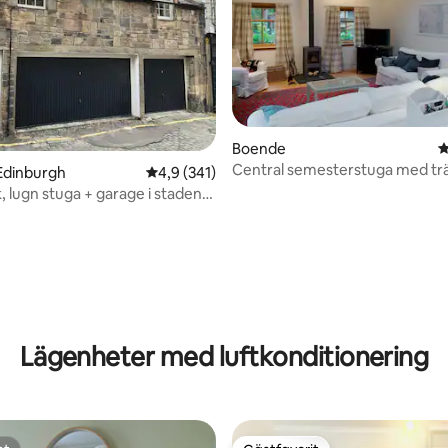
Boende
4
Central semesterstuga med tr
Edinburgh
4,9 av 5 i genomsnittligt betyg, 341 omdöm
4,9 (341)
och gratis parkering
, lugn stuga + garage i stadens
ligt betyg, 131 omdömen
Lägenheter med luftkonditionering