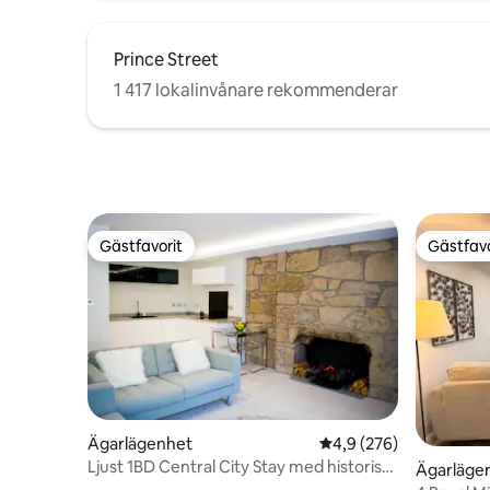
Prince Street
1 417 lokalinvånare rekommenderar
Gästfavorit
Gästfavo
Gästfavorit
Gästfavo
Ägarlägenhet
4,9 av 5 i genomsnitt
4,9 (276)
Ljust 1BD Central City Stay med historisk
Ägarläge
twist