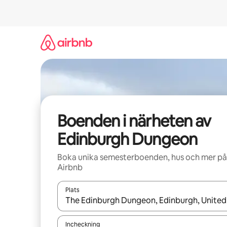
Hoppa
till
innehåll
Boenden i närheten av
Edinburgh Dungeon
Boka unika semesterboenden, hus och mer på
Airbnb
Plats
När resultaten är tillgängliga kan du navigera me
Incheckning