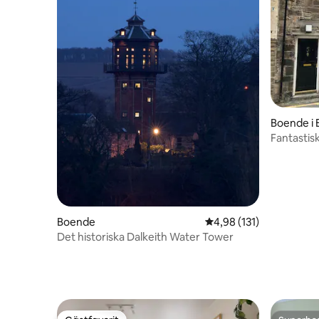
Boende i 
Fantastisk
centrum
Boende
4,98 av 5 i genomsnitt
4,98 (131)
Det historiska Dalkeith Water Tower