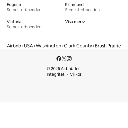
Eugene
Richmond
Semesterboenden
Semesterboenden
Victoria
Visa mer
Semesterboenden
Airbnb
USA
Washington
Clark County
Brush Prairie
© 2026 Airbnb, Inc.
Integritet
Villkor