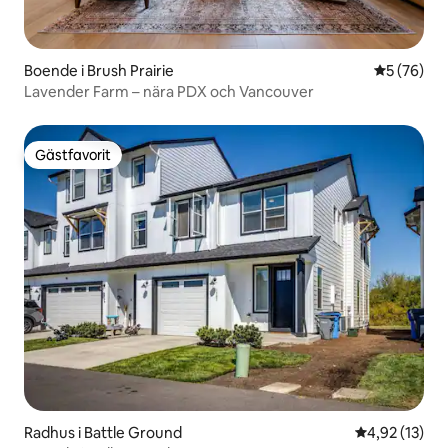
Boende i Brush Prairie
5 av 5 i g
5 (76)
Lavender Farm – nära PDX och Vancouver
Gästfavorit
Gästfavorit
Radhus i Battle Ground
4,92 av 5 i g
4,92 (13)