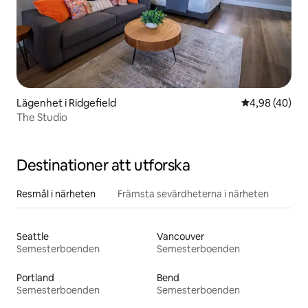
Lägenhet i Ridgefield
4,98 av 5 i g
4,98 (40)
The Studio
Destinationer att utforska
Resmål i närheten
Främsta sevärdheterna i närheten
Seattle
Vancouver
Semesterboenden
Semesterboenden
Portland
Bend
Semesterboenden
Semesterboenden