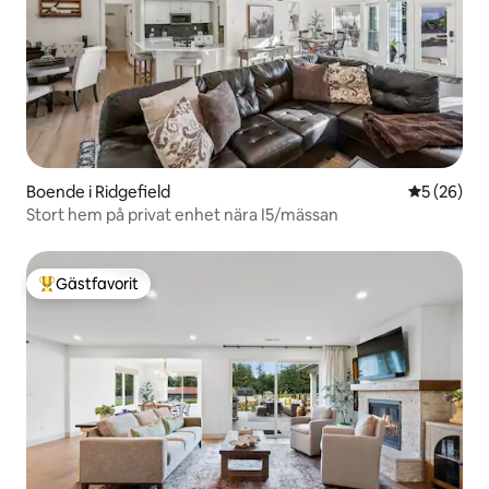
Boende i Ridgefield
5 av 5 i g
5 (26)
Stort hem på privat enhet nära I5/mässan
Gästfavorit
Populär gästfavorit