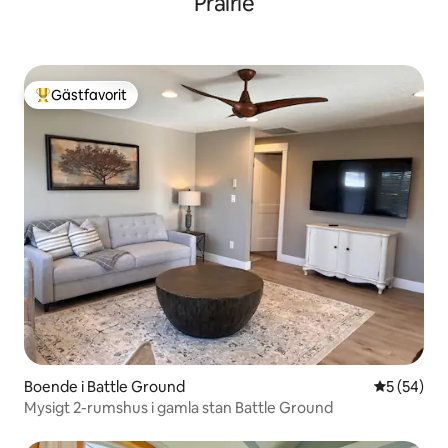
Prairie
Gästfavorit
Populär gästfavorit
Boende i Battle Ground
5 av 5 i g
5 (54)
Mysigt 2-rumshus i gamla stan Battle Ground