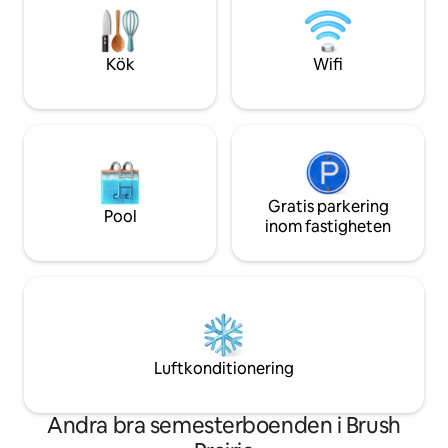
videospel och mycket mer! Vila, slappna
genomtänkt utfo
av föryngra dig, du förtjänar det! Lägg till
komfort i åtanke 
oss i din önskelista nu, så att du kan hitta
platsen för att sak
Kök
Wifi
oss senare!
batterierna och n
semester.
Gratis parkering
Pool
inom fastigheten
Luftkonditionering
Andra bra semesterboenden i Brush