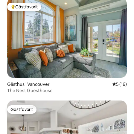
Gästfavorit
Populär gästfavorit
Gästhus i Vancouver
5 av 5 i g
5 (16)
The Nest Guesthouse
Gästfavorit
Gästfavorit