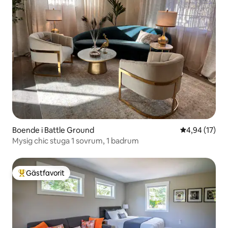
Boende i Battle Ground
4,94 av 5 i g
4,94 (17)
Mysig chic stuga 1 sovrum, 1 badrum
Gästfavorit
Populär gästfavorit