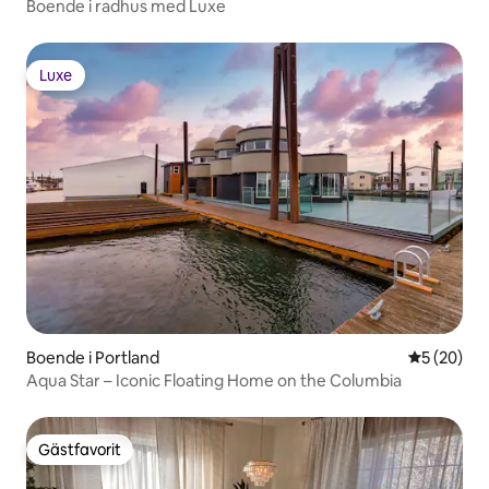
Boende i radhus med Luxe
Luxe
Luxe
Boende i Portland
5 av 5 i g
5 (20)
Aqua Star – Iconic Floating Home on the Columbia
Gästfavorit
Gästfavorit