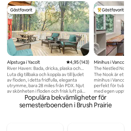
Gästfavorit
Gästfavorit
Gästfavorit
Populär gästfavor
Alpstuga i Yacolt
4,95 av 5 i genomsnittligt bet
4,95 (143)
Minihus i Vancouv
River Haven: Bada, dricka, plaska och
The Nestled Nook
stanna ett tag!
Luta dig tillbaka och koppla av till ljudet
The Nook är ett u
av floden, i detta fridfulla, eleganta
minihus i Vancouv
utrymme, bara 28 miles från PDX. Njut
perfekt för två. 
av skönheten i floden och frisk luft på
med egen uppfart,
Populära bekvämligheter för
däck, vandra eller gå över gatan för
avskildhet men ändå 
vinprovning. Stanna hemma och koppla
I-205 och PDX flyg
semesterboenden i Brush Prairie
av vid din brasa eller bege dig ut för en
inkluderar ett full
natt i stan. Ta med dina vänner, din familj
loft läsnock, smar
och Fido också. Njut av
tvättmaskin/torkt
spelrummet/barområdet på
matbord/arbetsbor
övervåningen, med en bar, air hockey,
badrum. Denna mysi